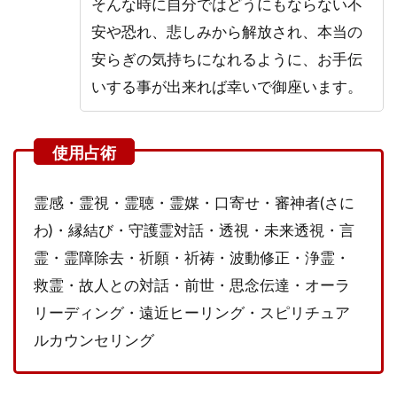
そんな時に自分ではどうにもならない不
コ
安や恐れ、悲しみから解放され、本当の
ミ・
評判
安らぎの気持ちになれるように、お手伝
2.1
いする事が出来れば幸いで御座います。
月村
天音
(つき
むら
あま
ね)先
霊感・霊視・霊聴・霊媒・口寄せ・審神者(さに
生の
わ)・縁結び・守護霊対話・透視・未来透視・言
残念
な口
霊・霊障除去・祈願・祈祷・波動修正・浄霊・
コ
救霊・故人との対話・前世・思念伝達・オーラ
ミ・
評判
リーディング・遠近ヒーリング・スピリチュア
ルカウンセリング
2.2
月村
天音