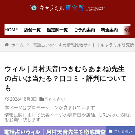
HOME
店舗一覧
鑑定師一覧
ご予約案内
料金案内
今月
ホーム
電話占いおすすめ情報比較サイト｜キャラミル研究所
ウィル｜月村天音(つきむらあまね)先生
の占いは当たる？口コミ・評判について
も
2026年8月3日
当たる占い
本ページはプロモーションが含まれています
情報に関しましては各ページの更新日や店舗、URL先のご確認
をお願い致します
当たる占い