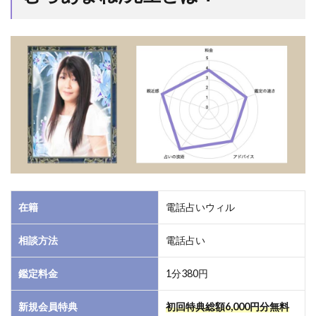
(つ
きむ
らあ
ま
ね)
先生
と
は？
1.1
月村
天音
(つき
むら
在籍
電話占いウィル
あま
ね)先
相談方法
電話占い
生は
霊視
鑑定料金
1分380円
霊聴
によ
る人
新規会員特典
初回特典総額6,000円分無料