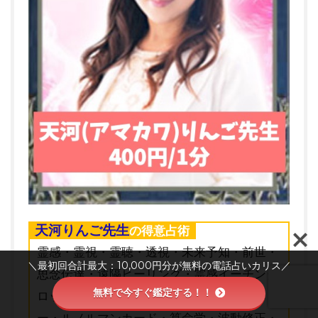
天河りんご先生
の得意占術
霊感・霊視・霊聴・透視・未来予知・前世・
＼最初回合計最大：10,000円分が無料の電話占いカリス／
思念伝達・遠隔ヒーリング・霊感イーチンタ
無料で今すぐ鑑定する！！
ロット・縁結び・祈願・祈祷・ジオマンシ
ー・ルノルマンカード・算命学・波動修正・