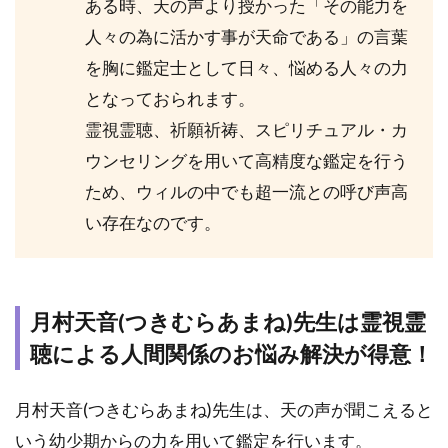
ある時、天の声より授かった「その能力を
先生
にお
人々の為に活かす事が天命である」の言葉
すす
を胸に鑑定士として日々、悩める人々の力
めの
となっておられます。
相談
者タ
霊視霊聴、祈願祈祷、スピリチュアル・カ
イプ
ウンセリングを用いて高精度な鑑定を行う
3
ため、ウィルの中でも超一流との呼び声高
電
話
い存在なのです。
占
い
ウ
ィ
月村天音(つきむらあまね)先生は霊視霊
ル
で
聴による人間関係のお悩み解決が得意！
月
村
月村天音(つきむらあまね)先生は、天の声が聞こえると
天
音
いう幼少期からの力を用いて鑑定を行います。