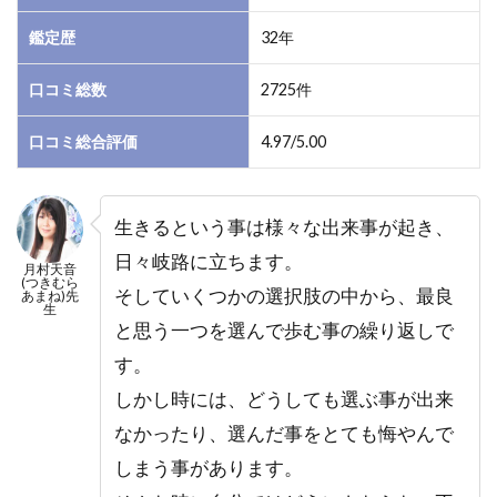
間関
係の
鑑定歴
32年
お悩
み解
口コミ総数
2725件
決が
得
口コミ総合評価
4.97/5.00
意！
2
電話
生きるという事は様々な出来事が起き、
占い
ウィ
日々岐路に立ちます。
月村天音
ル｜
(つきむら
そしていくつかの選択肢の中から、最良
あまね)先
月村
生
天音
と思う一つを選んで歩む事の繰り返しで
(つ
す。
きむ
しかし時には、どうしても選ぶ事が出来
らあ
ま
なかったり、選んだ事をとても悔やんで
ね)
しまう事があります。
先生
の口