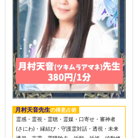
月村天音先生
の得意占術
霊感・霊視・霊聴・霊媒・口寄せ・審神者
(さにわ)・縁結び・守護霊対話・透視・未来