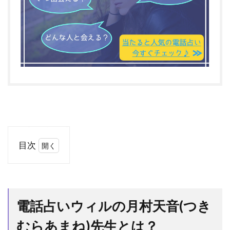
目次
1
電話
占い
ウィ
電話占いウィルの月村天音(つき
ルの
月村
むらあまね)先生とは？
天音