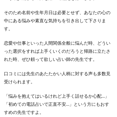
(つ
き
む
そのため名前や生年月日は必要とせず、あなたの心の
ら
中にある悩みや素直な気持ちを引き出して下さりま
あ
す。
ま
ね)
先
恋愛や仕事といった人間関係全般に悩んだ時、どうい
生
に
った選択をすれば上手くいくのだろうと帰路に立たさ
鑑
れた時、ぜひ頼って欲しい占い師の先生です。
定
し
て
口コミには先生のあたたかい人柄に対する声も多数見
も
受けられます。
ら
う
方
「悩みを抱えてはいるけれど上手く話せるか心配…」
法
「初めての電話占いで正直不安…」という方にもおす
4
すめの先生ですよ。
ま