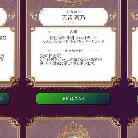
あまね あおの
天音 蒼乃
星気
四柱推命・手相・タロットカード
ルノルマンカード・ライトランゲージカード
貴方
【心の伴走者】
貴方
人生経験を活かし、運氣の流れ・恋愛・仕
事・人間関係に優しく寄り添います。
ら
予約はこちら