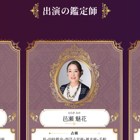
出演の鑑定師
むらせ みか
邑瀨 魅花
秘術
易・四柱推命・西洋占星術・風水術・手相