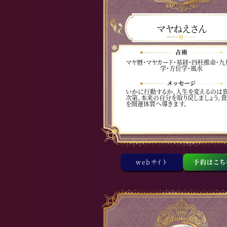
マヤねえさん
マヤ暦・マヤカード・易経・四柱推命・九
学・方位学・風水
いかに行動するか、人生を変えるのは
次第。本来の自分を取り戻しましょう。
を開運体質へ導きます。
webサイト
予約はこち