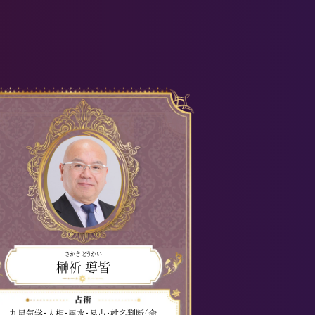
さかき どうかい
榊祈 導皆
九星気学・人相・風水・易占・姓名判断（命