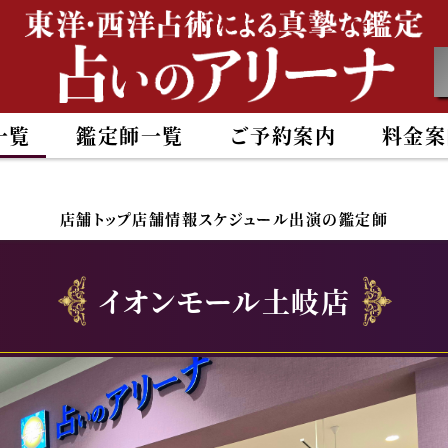
一覧
鑑定師一覧
ご予約案内
料金案
店舗トップ
店舗情報
スケジュール
出演の鑑定師
イオンモール土岐店