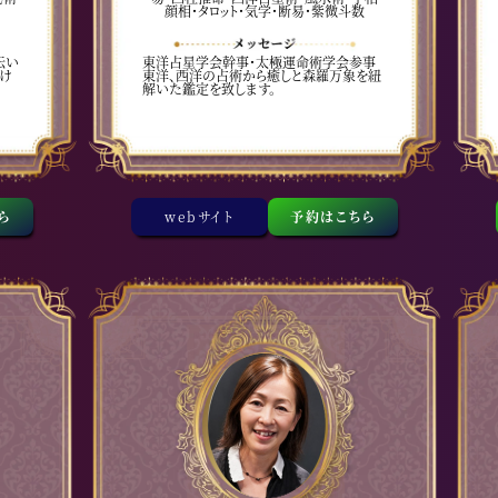
顔相・タロット・気学・断易・紫微斗数
伝い
東洋占星学会幹事・太極運命術学会参事
け
東洋、西洋の占術から癒しと森羅万象を紐
解いた鑑定を致します。
ら
webサイト
予約はこちら