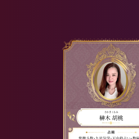
さかき くるみ
榊木 胡桃
紫微斗数・九星気学・天中殺占い・数