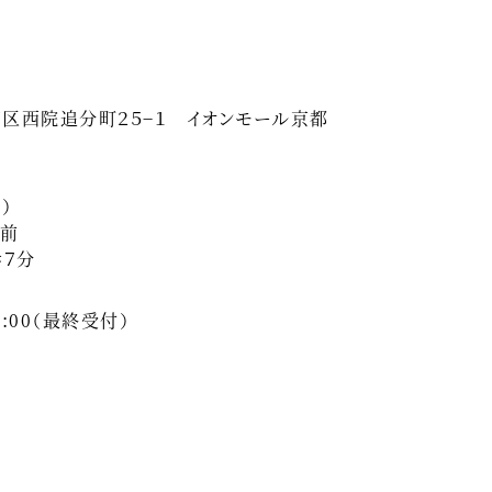
区西院追分町２５−１ イオンモール京都
）
の前
歩７分
0:00（最終受付）