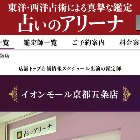
一覧
鑑定師一覧
ご予約案内
料金案
条店
店舗トップ
店舗情報
スケジュール
出演の鑑定師
イオンモール京都五条店