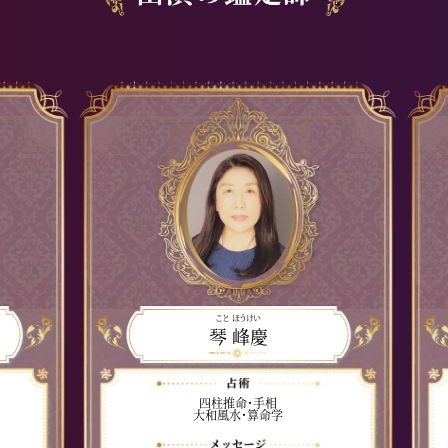
こと ほうけい
琴 峰慶
四柱推命・手相
大和風水・算命学