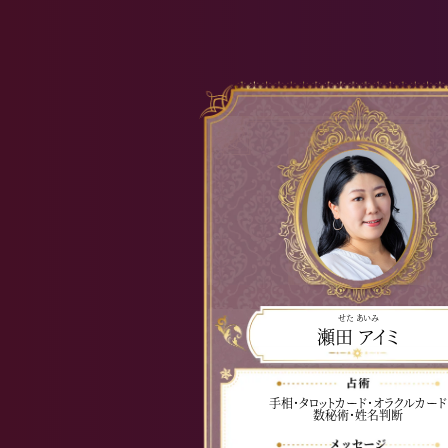
せた あいみ
瀬田 アイミ
手相・タロットカード・オラクルカード
数秘術・姓名判断