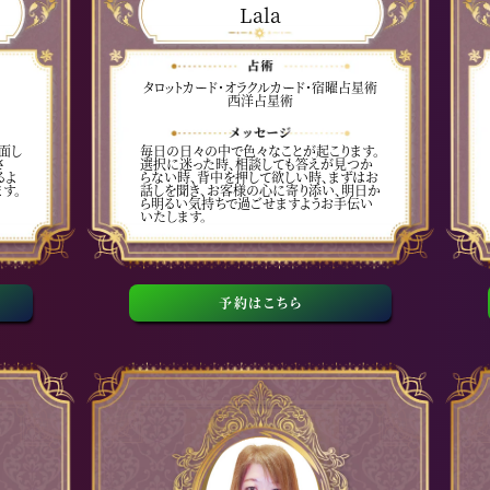
Lala
タロットカード・オラクルカード・宿曜占星術
西洋占星術
面し
毎日の日々の中で色々なことが起こります。
さ
選択に迷った時、相談しても答えが見つか
るよ
らない時、背中を押して欲しい時、まずはお
す。
話しを聞き、お客様の心に寄り添い、明日か
ら明るい気持ちで過ごせますようお手伝い
いたします。
予約はこちら