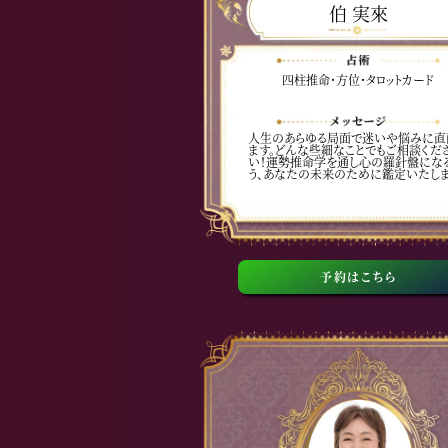
伯 実來
四柱推命・方位・タロットカード
人生のあらゆる局面で迷いや悩みに直
ます。どんな些細なことでもご相談くだ
い！運勢推命学を通し心の羅針盤にな
う、あなたの未来のために鑑定いたしま
予約はこちら