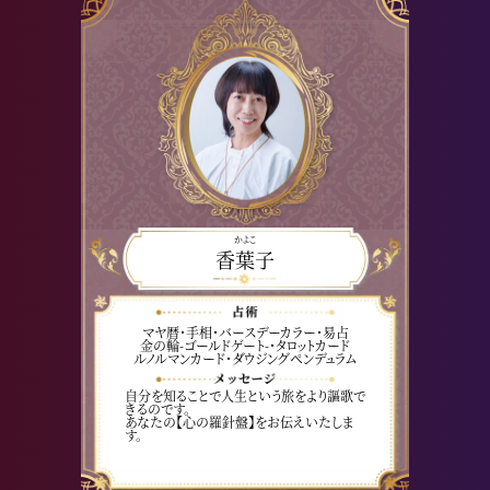
かよこ
香葉子
マヤ暦・手相・バースデーカラー・易占
金の輪-ゴールドゲート-・タロットカード
ルノルマンカード・ダウジングペンデュラム
自分を知ることで人生という旅をより謳歌で
きるのです。
あなたの【心の羅針盤】をお伝えいたしま
す。