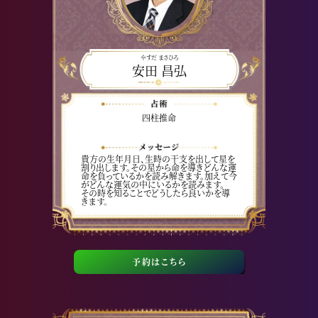
やすだ まさひろ
安田 昌弘
四柱推命
貴方の生年月日、生時の干支を出して星を
割り出します。その星から命を導きどんな運
命を負っているかを読み解きます。加えて今
がどんな運気の中にいるかを読みます。
その時を知ることでどうしたら良いかを導
きます。
予約はこちら