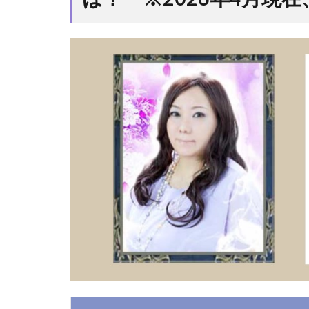
あかね)
先生と
は？
※2026
年4月
現在、
在籍が
確認で
きませ
ん。
1.1
錫村
茜音
(すず
むら
あか
ね)先
生は
霊視