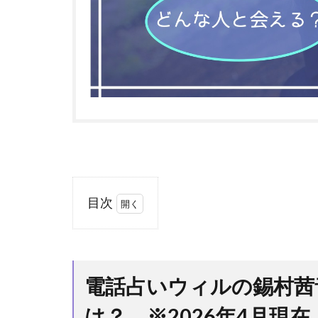
目次
1
電
話占い
ウィル
の錫村
電話占いウィルの錫村茜
茜音(す
ずむら
は？ ※2026年4月現