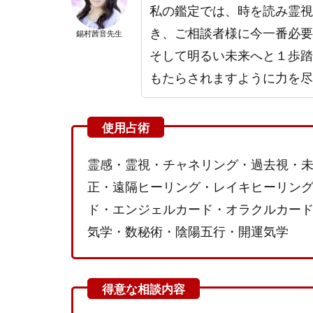
私の鑑定では、時を読み霊視
らあ
か
き、ご相談者様に今一番必要
錫村茜音先生
ね)
そして明るい未来へと１歩踏
先生
もたらされますように力を尽
の口
コ
ミ・
評判
2.1
霊感・霊視・チャネリング・過去視・
錫村
正・遠隔ヒーリング・レイキヒーリン
茜音
(すず
ド・エンジェルカード・オラクルカー
むら
気学・数秘術・陰陽五行・開運気学
あか
ね)先
生の
残念
な口