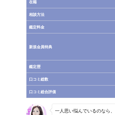
在籍
によ
り恋
相談方法
愛や
仕事
鑑定料金
を成
功へ
導く
のが
新規会員特典
得
意！
鑑定歴
2
電話
口コミ総数
占い
ウィ
ル｜
口コミ総合評価
錫村
茜音
(す
一人思い悩んでいるのなら、
ずむ