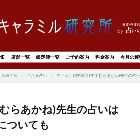
ME
店舗一覧
鑑定師一覧
ご予約案内
料金案内
今月の運
ミル研究所
当たる占い
ウィル｜錫村茜音(すずむらあかね)先生の占
ずむらあかね)先生の占いは
についても