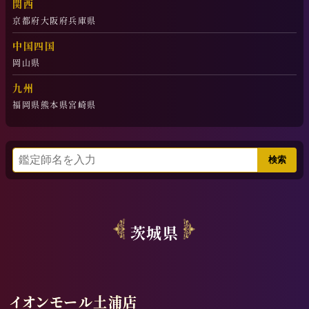
関西
京都府
大阪府
兵庫県
中国四国
岡山県
九州
福岡県
熊本県
宮崎県
茨城県
イオンモール土浦店