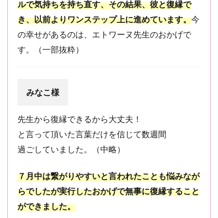
ルで気持ちを持ち直す、その結果、彼と復縁で
【悩
き、以前よりワンステップ上に進めています。
今
み
別】
の幸せがあるのは、エトワーヌ先生のおかげで
電話
す。（一部抜粋）
占い
ウィ
ルの
当た
みなこ様
る先
生
先生から復縁できるから大丈夫！
4
電
と言って頂いた言葉だけを信じて数週間
話
過ごしていました。（中略）
占
い
ウ
７月中は繋がりやすいと言われたことも悩みなが
ィ
らでしたが実行したおかげで無事に復縁すること
ル
の
ができました。
メ