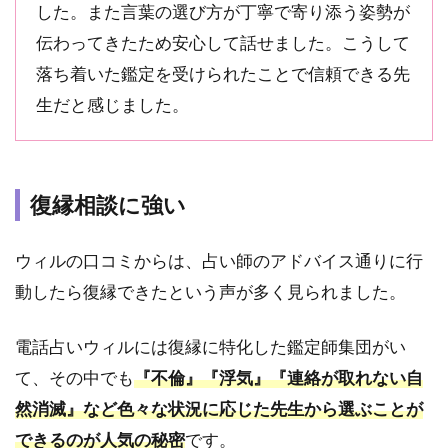
位：真
した。また言葉の選び方が丁寧で寄り添う姿勢が
月いろ
伝わってきたため安心して話せました。こうして
は先生
｜口コ
落ち着いた鑑定を受けられたことで信頼できる先
ミ
生だと感じました。
★4.99・
レビュ
ー1,355
件｜秘
密恋愛
復縁相談に強い
のスペ
シャリ
スト
ウィルの口コミからは、占い師のアドバイス通りに行
動したら復縁できたという声が多く見られました。
2.9
9
位：リ
ーメイ
電話占いウィルには復縁に特化した鑑定師集団がい
先生｜
て、その中でも
『不倫』『浮気』『連絡が取れない自
口コミ
★4.99・
然消滅』など色々な状況に応じた先生から選ぶことが
レビュ
できるのが人気の秘密
です。
ー1,194