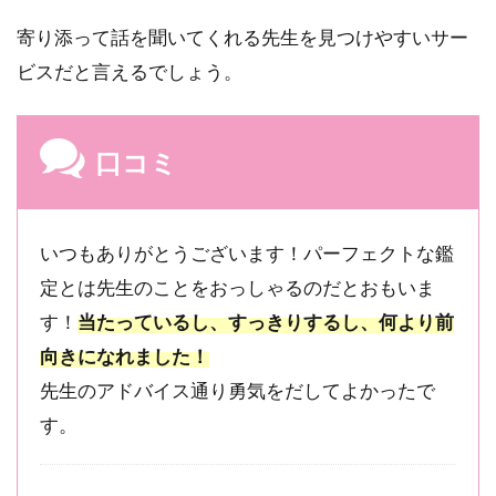
ー1,580
件｜話
寄り添って話を聞いてくれる先生を見つけやすいサー
しやす
ビスだと言えるでしょう。
い雰囲
気や内
容の濃
い鑑定
口コミ
が人気
2.6
6
位：野
いつもありがとうございます！パーフェクトな鑑
宮一乃
先生｜
定とは先生のことをおっしゃるのだとおもいま
口コミ
す！
当たっているし、すっきりするし、何より前
★4.99・
レビュ
向きになれました！
ー1,451
先生のアドバイス通り勇気をだしてよかったで
件｜心
理学も
す。
含めた
鑑定で
的中率