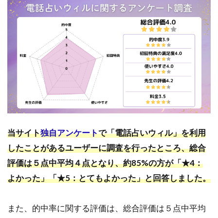
鑑定
が的
中し
た
1.2
親身
に相
談に
乗っ
てく
れた
当サイト
独自アンケート
で「電話占いウィル」を利用
1.3
したことがあるユーザーに調査を行ったところ、総合
復縁
相談
評価は５点中平均４点となり、約85%の方が「★4：
に強
よかった」「★5：とてもよかった」と回答しました。
い
1.4
また、的中率に関する評価は、総合評価は５点中平均
最大