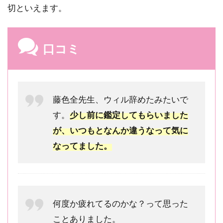
切といえます。
と利
用時
の注
意点
口コミ
7.3
初鑑
定で
も安
藤色全先生、ウィル辞めたみたいで
心
「優
す。
少し前に鑑定してもらいました
先予
が、いつもとなんか違うなって気に
約」
と
なってました。
「日
時指
定予
約」
何度か疲れてるのかな？って思った
7.4
自動
ことありました。