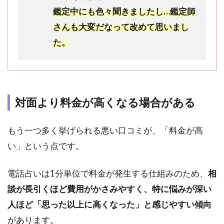
決済
鑑定中にも色々聞きましたし…鑑定師
設定
でさ
さんも大変だなって改めて思いまし
らに
た。
1,000
円分
の特
典が
追加
対面より料金が高くなる場合がある
8
電
話
もう一つ多く挙げられる悪い口コミが、「料金が高
占
い」という点です。
い
ウ
ィ
電話占いは1分単位で料金が発生する仕組みのため、
相
ル
談が長引くほど費用がかさみやすく、特に悩みが深い
で
鑑
人ほど「思った以上に高くなった」と感じやすい傾向
定
があります。
を