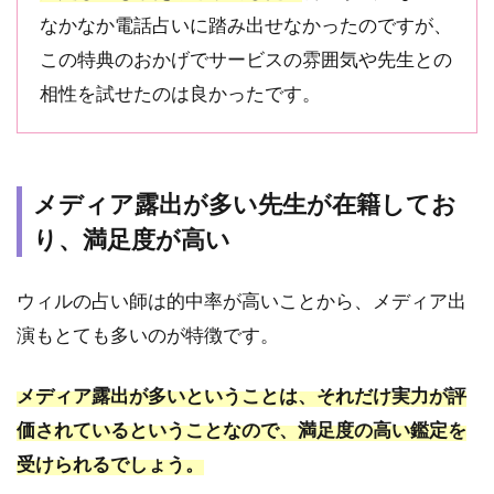
当た
なかなか電話占いに踏み出せなかったのですが、
らな
い・
この特典のおかげでサービスの雰囲気や先生との
怪し
相性を試せたのは良かったです。
いっ
て本
当？
注意
点と
メディア露出が多い先生が在籍してお
は
り、満足度が高い
6.1
占い
師と
ウィルの占い師は的中率が高いことから、メディア出
の相
演もとても多いのが特徴です。
性に
よっ
て満
メディア露出が多いということは、それだけ実力が評
足度
価されているということなので、満足度の高い鑑定を
が大
きく
受けられるでしょう。
変わ