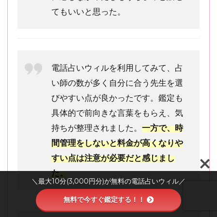
得
てもいいと思った。
意
な
宮
藤
沙
電話占いウィルを利用してみて、占
夜
先
い師の数が多く自分に合う先生を選
生
びやすい点が良かったです。鑑定も
の
体
具体的で前向きな言葉をもらえ、気
験
持ちが整理されました。
一方で、時
レ
間管理をしないと料金が高くなりや
ビ
ュ
すい点は注意が必要だと感じまし
ー
た。
10
＼最大10分(3,000円分)が無料の電話占いウィル／
電話
無料で今すぐ鑑定する！！
占い
ウィ