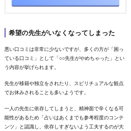
7.1
登録
完了
と同
希望の先生がいなくなってしまった
時に
使え
る
悪い口コミは非常に少ないですが、多くの方が「困っ
「初
回10
ている口コミ」として「○○先生がやめちゃった」とい
分無
う内容が挙げられます。
料お
試し
鑑
先生が移籍や独立をされたり、スピリチュアルな観点
定」
でお休みされることも多いようです。
7.2
お試
一人の先生に依存してしまうと、精神面で辛くなる可
し特
能性があるため「占いはあくまでも参考程度のコンテ
典の
適用
ンツ」と認識し、依存しすぎないよう工夫するのが大
条件