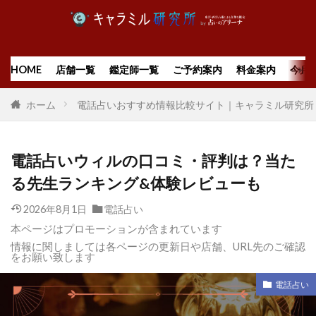
HOME
店舗一覧
鑑定師一覧
ご予約案内
料金案内
今月
ホーム
電話占いおすすめ情報比較サイト｜キャラミル研究所
電話占いウィルの口コミ・評判は？当た
る先生ランキング&体験レビューも
2026年8月1日
電話占い
本ページはプロモーションが含まれています
情報に関しましては各ページの更新日や店舗、URL先のご確認
をお願い致します
電話占い