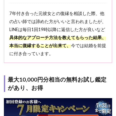
リ
ッ
7年付き合った元彼女との復縁を相談した際、他
ト
や
の占い師では諦めた方がいいと言われましたが、
魅
LINEは毎日1回19時以降に返信した方が良いなど
力
具体的なアプローチ方法を教えてもらった結果、
4.1
本当に復縁することが出来て、
今では結婚を前提
メデ
ィア
に付き合っています。
でも
人気
の占
い師
最大10,000円分相当の無料お試し鑑定
が多
数在
があり、お得
籍
4.2
【2026
年8月