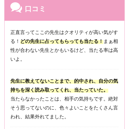
レビュ
口コミ
ー4,479
件｜復
縁の女
神！生
正直言ってここの先生はクオリティが高い気がす
きる恋
る！
どの先生に占ってもらっても当たる！
まぁ相
愛パワ
ースポ
性が合わない先生とかもいるけど、当たる率は高
ット
いよ。
2.2
2
位：天
河りん
先生に教えてないことまで、的中され、自分の気
ご先生
｜口コ
持ちを深く読み取ってくれ、当たっていた。
ミ
当たらなかったことは、相手の気持ちです。絶対
★4.92・
そう思ってないのに、色々よいことをたくさん言
レビュ
ー3,867
われ、結果外れてました。
件｜高
い霊能