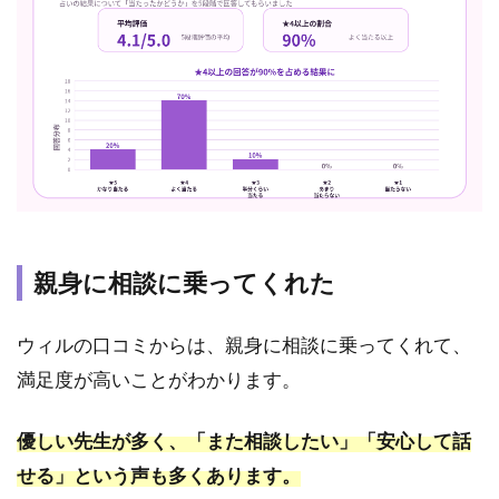
位：香
桜先生
｜口コ
ミ
★4.89・
レビュ
ー2,658
件｜深
層心理
まで霊
視！波
動修正
親身に相談に乗ってくれた
も得意
2.5
5
ウィルの口コミからは、親身に相談に乗ってくれて、
位：妙
満足度が高いことがわかります。
鈴法先
生｜口
コミ
優しい先生が多く、「また相談したい」「安心して話
★4.99・
せる」という声も多くあります。
レビュ