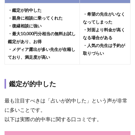
と
評
・鑑定が的中した
・希望の先生がいなく
判
・親身に相談に乗ってくれた
の
なってしまった
・復縁相談に強い
占
・対面より料金が高く
・最大10,000円分相当の無料お試し
い
なる場合がある
師
鑑定があり、お得
・人気の先生は予約が
の
・メディア露出が多い先生が在籍し
先
取りづらい
ており、満足度が高い
生
ラ
ン
キ
鑑定が的中した
ン
グ
最も注目すべきは「占いが的中した」という声が非常
2.1
1
位：キ
に多いことです。
ララ先
以下は実際の的中率に関する口コミです。
生｜口
コミ
★4.97・