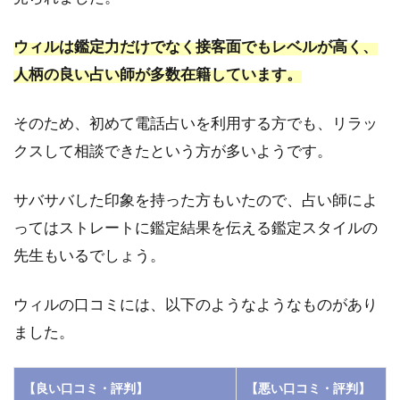
1.8
人気
ウィルは鑑定力だけでなく接客面でもレベルが高く、
の先
生は
人柄の良い占い師が多数在籍しています。
予約
が取
そのため、初めて電話占いを利用する方でも、リラッ
りづ
らい
クスして相談できたという方が多いようです。
2
サバサバした印象を持った方もいたので、占い師によ
電
話
ってはストレートに鑑定結果を伝える鑑定スタイルの
占
先生もいるでしょう。
い
ウ
ィ
ウィルの口コミには、以下のようなようなものがあり
ル
ました。
で
当
た
る
【良い口コミ・評判】
【悪い口コミ・評判】