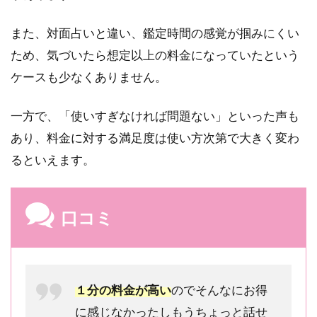
受
け
また、対面占いと違い、鑑定時間の感覚が掴みにくい
る
ため、気づいたら想定以上の料金になっていたという
方
法
ケースも少なくありません。
8.1
1.登
一方で、「使いすぎなければ問題ない」といった声も
録方
あり、料金に対する満足度は使い方次第で大きく変わ
法
るといえます。
8.2
2.退
会方
口コミ
法
9
恋
愛
相
１分の料金が高い
のでそんなにお得
談
に感じなかったしもうちょっと話せ
が