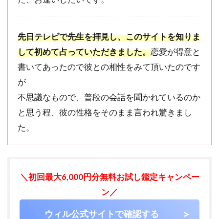
わな
い可
能性
先日テレビで先生を拝見し、このサイトを知りま
があ
る
して初めて占っていただきました。
恋愛が得意と
書いてあったので彼との相性をみて頂いたのです
7
電話
が
占い
不思議なもので、普段の会話を聞かれているのか
ウィ
ルの
と思う程、彼の性格をそのまま言われ驚きまし
キャ
た。
ンペ
ーン
情
報！
安く
＼初回最大6,000円分無料お試し鑑定キャンペー
利用
ン／
する
方法
ウィル公式サイトで確認する
は？