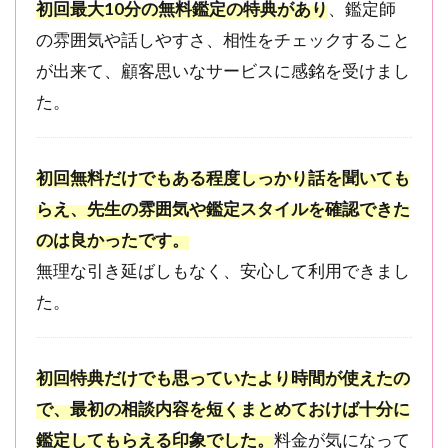
初回最大10分の無料鑑定の特典があり
、鑑定師
ト
の雰囲気や話しやすさ、相性をチェックすること
5.1
が出来て、顧客思いなサービスに感銘を受けまし
通話
料が
た。
自己
負担
5.2
初回無料だけでもある程度しっかり話を聞いても
鑑定
らえ、先生の雰囲気や鑑定スタイルを確認できた
料金
のは良かったです。
が相
場よ
無理な引き延ばしもなく、安心して利用できまし
り高
た。
め
6
電話
初回特典だけでも思っていたより時間が使えたの
占い
ウィ
で、最初の相談内容を短くまとめておけば十分に
ルは
鑑定してもらえる印象でした。
料金が気になって