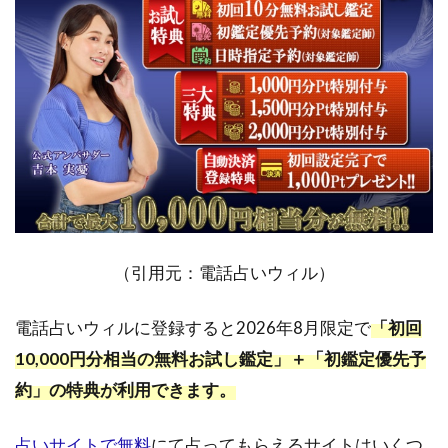
限定】
最大
10,000
円分相
当の無
料お試
し鑑定
ができ
る
4.3
24時
間い
つで
（引用元：電話占いウィル）
も相
談で
電話占いウィルに登録すると2026年8月限定で
「初回
きる
10,000円分相当の無料お試し鑑定」＋「初鑑定優先予
4.4
約」の特典が利用できます。
復縁
特化
の鑑
占いサイトで無料
にて占ってもらえるサイトはいくつ