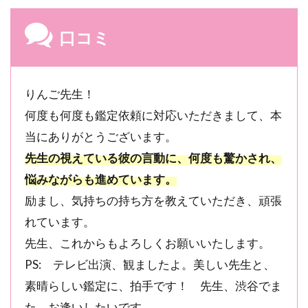
る
6.2
口コミ
鑑定
結果
を鵜
呑み
りんご先生！
にし
何度も何度も鑑定依頼に対応いただきまして、本
すぎ
当にありがとうございます。
ない
こと
先生の視えている彼の言動に、何度も驚かされ、
が重
悩みながらも進めています。
要
励まし、気持ちの持ち方を教えていただき、頑張
6.3
アゲ
れています。
鑑定
先生、これからもよろしくお願いいたします。
をし
PS: テレビ出演、観ましたよ。美しい先生と、
てほ
しい
素晴らしい鑑定に、拍手です！ 先生、渋谷でま
人に
た、お逢いしたいです。
は合