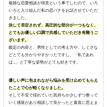
複雑な恋愛相談が得意という事でしたので、いろ
も定評
あり
いろと入り組んだ私の恋バナをお話させていただ
きました。
2.7
7
位：姫
決して否定されず、高圧的な部分が一つもなく、
川莉子
とてもお優しい口調で共感していただき有難うご
先生｜
口コミ
ざいます。
★4.98・
鑑定の内容と、男性としての考え方や、しぐさな
レビュ
ー1,397
どとても分かりやすかったですし、「私であれ
件｜複
ば…」と丁寧な姿勢がとても好きです。
雑な恋
愛相談
も的確
にアド
優しい声に包まれながら悩みを受け止めてもらえ
バイス
たことで心が軽くなりました。
してく
れる
そして不安で揺れていた気持ちが少しずつ整って
いく感覚があり相談して良かったと素直に思えま
2.8
8