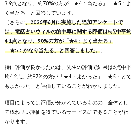
10,000
3.9点となり、約70%の方が「★4：当たる」「★5：よ
円分相
く当たる」と回答しています。
当の無
料お試
（さらに
、2026年6月に実施した追加アンケートで
し鑑定
は、電話占いウィルの的中率に関する評価は5点中平均
があ
り、お
4.1点となり、90%の方が「★4：よく当たる」
得
「★5：かなり当たる」と回答しました。
）
1.5
メデ
特に評価が良かったのは、先生の評価で結果は5点中平
ィア
均4.2点。約87%の方が「★4：よかった」「★5：とて
露出
が多
もよかった」と評価していることがわかりました。
い先
生が
在籍
項目によっては評価が分かれているものの、全体とし
して
て概ね良い評価を得ているサービスにであることがわ
お
り、
かります。
満足
度が