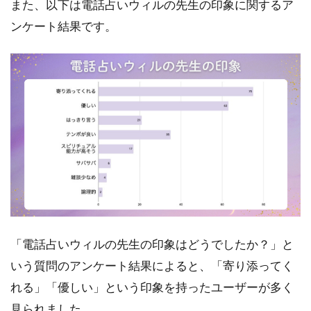
また、以下は電話占いウィルの先生の印象に関するア
高い
ンケート結果です。
1.6
希望
の先
生が
いな
くな
って
しま
った
1.7
対面
より
料金
が高
「電話占いウィルの先生の印象はどうでしたか？」と
くな
いう質問のアンケート結果によると、「寄り添ってく
る場
合が
れる」「優しい」という印象を持ったユーザーが多く
ある
見られました。