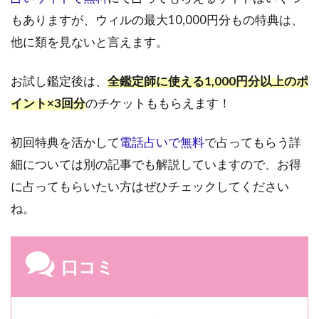
定師
もありますが、ウィルの最大10,000円分もの特典は、
がい
る
他に類を見ないと言えます。
4.5
実店
お試し鑑定後は、
全鑑定師に使える1,000円分以上のポ
舗が
イント×3回分
のチケットももらえます！
ある
5
初回特典を活かして
電話占いで無料
で占ってもらう詳
電
細については別の記事でも解説していますので、お得
話
占
に占ってもらいたい方はぜひチェックしてください
い
ね。
ウ
ィ
ル
の
口コミ
デ
メ
リ
ッ