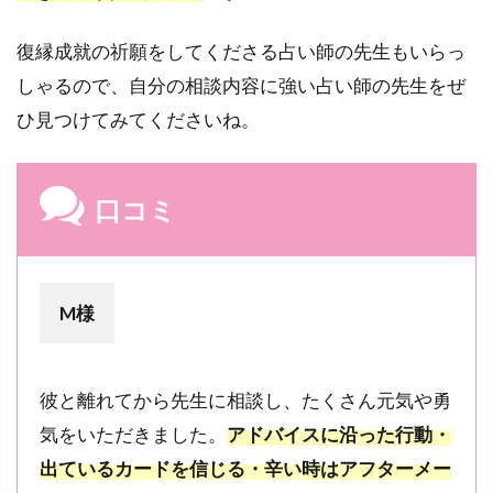
件｜悲
しみを
復縁成就の祈願をしてくださる占い師の先生もいらっ
癒し明
しゃるので、自分の相談内容に強い占い師の先生をぜ
るい未
来へと
ひ見つけてみてくださいね。
導く
2.10
10位：
口コミ
喜美子
先生｜
口コミ
★4.90・
M様
レビュ
ー1,180
件｜ご
縁の糸
彼と離れてから先生に相談し、たくさん元気や勇
を繋ぐ
霊能鑑
気をいただきました。
アドバイスに沿った行動・
定士
出ているカードを信じる・辛い時はアフターメー
3