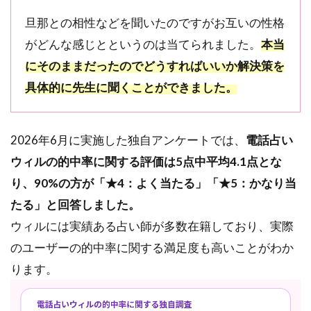
力を持
ち、未
旦那との相性などを聞いたのですがお互いの性格
来修正
がどんな感じとというのは当てられました。
本当
も得意
にそのままだったのでどうすればいいか解決策を
2.3
3
具体的に先生に聞くことができました。
位：ル
ーク先
生｜口
コミ
2026年6月に実施した独自アンケートでは、
電話占い
★4.85・
ウィルの的中率に関する評価は5点中平均4.1点とな
レビュ
ー2,928
り、90%の方が「★4：よく当たる」「★5：かなり当
件｜研
たる」と回答しました。
ぎ澄ま
された
ウィルには実績ある占い師が多数在籍しており、実際
霊視力
のユーザーの的中率に関する満足度も高いことがわか
で運命
を変え
ります。
る
2.4
4