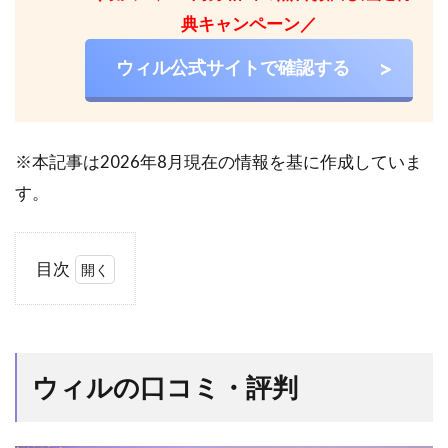
典キャンペーン／
ウィル公式サイトで確認する
※本記事は2026年8月現在の情報を基に作成していま
す。
目次
1
ウィ
ルの
口コ
ウィルの口コミ・評判
ミ・
評判
1.1