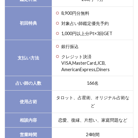
8,900円分無料
初回特典
対象占い師鑑定優先予約
1,000円以上分Pt×3回GET
銀行振込
クレジット決済
支払い方法
VISA,MasterCard,JCB,
AmericanExpress,Diners
占い師の人数
166名
タロット、占星術、オリジナル占術な
使用占術
ど
相談内容
恋愛、復縁、片想い、家庭問題など
営業時間
24時間