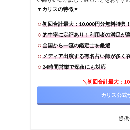
▼カリスの特徴▼
初回合計最大：10,000円分無料特典
的中率に定評あり！利用者の満足が
全国から一流の鑑定士を厳選
メディア出演する有名占い師が多く
24時間営業で深夜にも対応
＼初回合計最大：10
カリス公式
提供