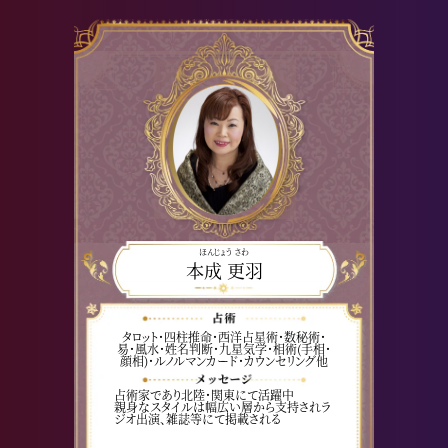
ほんじょう さわ
本成 更羽
タロット・四柱推命・西洋占星術・数秘術・
易・風水・姓名判断・九星気学・相術(手相･
顔相)・ルノルマンカード・カウンセリング他
占術家であり北陸・関東にて活躍中
親身なスタイルは幅広い層から支持されラ
ジオ出演、雑誌等にて掲載される