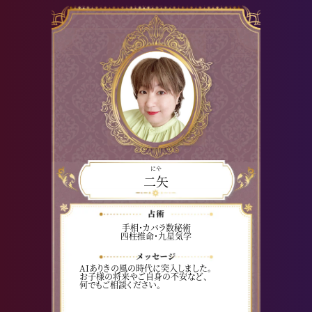
にや
二矢
手相・カバラ数秘術
四柱推命・九星気学
AIありきの風の時代に突入しました。
お子様の将来やご自身の不安など、
何でもご相談ください。