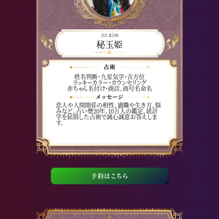
ひたまひめ
秘玉姫
姓名判断・九星気学・吉方位
ラッキーカラー・カウンセリング
赤ちゃん名付け・商店、商号名命名
恋人や人間関係の相性、適職や生き方、悩
みなど、占い歴20年。10万人の鑑定。統計
学を屈指した占術で誠心誠意お答えしま
す。
予約はこちら