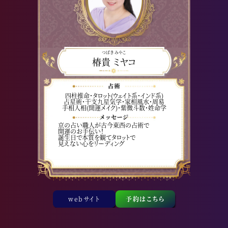
つばき みやこ
椿貴 ミヤコ
四柱推命・タロット(ウェイト系・インド系)
占星術・干支九星気学・家相風水・周易
手相人相(開運メイク)・紫微斗数・姓命学
京の占い職人が古今東西の占術で
開運のお手伝い！
誕生日で本質を観てタロットで
見えない心をリーディング
webサイト
予約はこちら