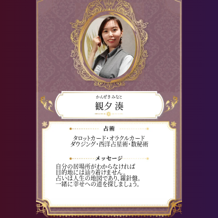
かんぜき みなと
観夕 湊
タロットカード・オラクルカード
ダウジング・西洋占星術・数秘術
自分の居場所がわからなければ
目的地には辿り着けません。
占いは人生の地図であり、羅針盤。
一緒に幸せへの道を探しましょう。