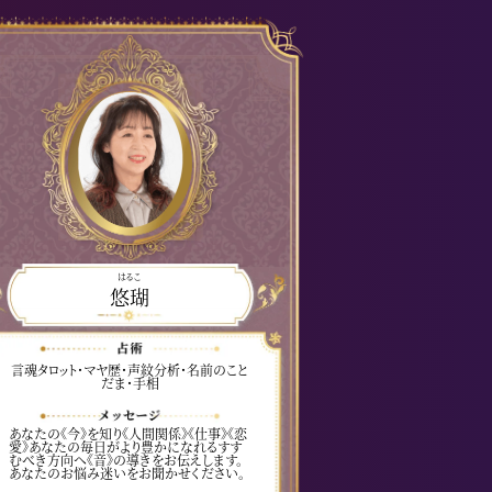
はるこ
悠瑚
言魂タロット・マヤ歴・声紋分析・名前のこと
だま・手相
あなたの《今》を知り《人間関係》《仕事》《恋
愛》あなたの毎日がより豊かになれるすす
むべき方向へ《音》の導きをお伝えします。
あなたのお悩み迷いをお聞かせください。