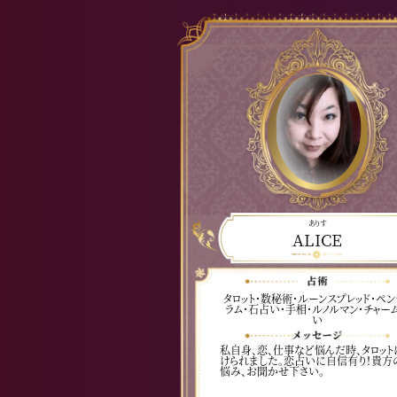
ありす
ALICE
タロット・数秘術・ルーンスプレッド・ペン
ラム・石占い・手相・ルノルマン・チャー
い
私自身、恋、仕事など悩んだ時、タロット
けられました。恋占いに自信有り！貴方
悩み、お聞かせ下さい。