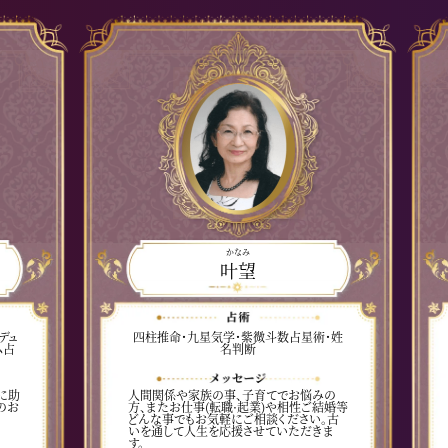
かなみ
叶望
デュ
四柱推命・九星気学・紫微斗数占星術・姓
ム占
名判断
に助
人間関係や家族の事、子育てでお悩みの
のお
方、またお仕事(転職·起業)や相性ご結婚等
どんな事でもお気軽にご相談ください。古
いを通して人生を応援させていただきま
す。