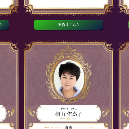
ら
予約はこちら
きりやま ゆかこ
桐山 侑嘉子