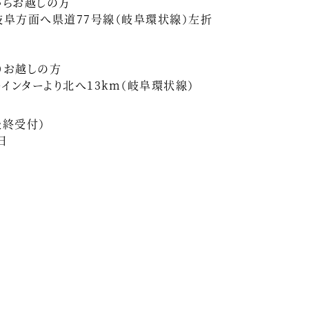
からお越しの方
方面へ県道77号線（岐阜環状線）左折
りお越しの方
ターより北へ13km（岐阜環状線）
（最終受付）
日