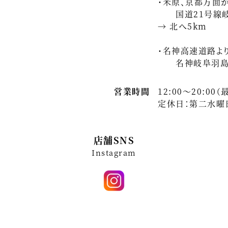
・米原、京都方面
国道21号線岐阜
→ 北へ5km
・名神高速道路よ
名神岐阜羽島イン
営業時間
12:00～20:00
定休日：第二水曜
店舗SNS
Instagram