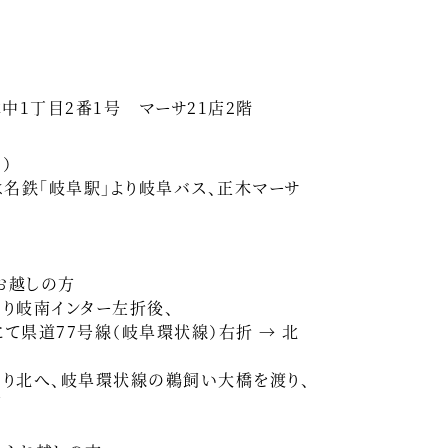
中1丁目2番1号 マーサ21店2階
）
は名鉄「岐阜駅」より岐阜バス、正木マーサ
お越しの方
り岐南インター左折後、
県道77号線（岐阜環状線）右折 → 北
北へ、岐阜環状線の鵜飼い大橋を渡り、
面