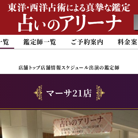
一覧
鑑定師一覧
ご予約案内
料金案
店舗トップ
店舗情報
スケジュール
出演の鑑定師
マーサ21店