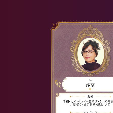
さら
沙蘭
手相・人相・タロット・数秘術・カバラ運命
九星気学・姓名判断・風水・方位