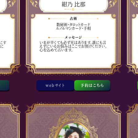
紺乃 比那
数秘術・タロットカード
ルノルマンカード・手相
にす
いまが辛くても必ず光はあります。誰にも言
軽に
えずにいるお悩みはここでお預けください。
心を込めて占います。
webサイト
予約はこちら