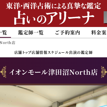
一覧
鑑定師一覧
ご予約案内
料金案
orth店
店舗トップ
店舗情報
スケジュール
出演の鑑定師
イオンモール津田沼North店