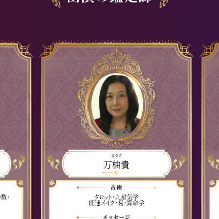
まゆき
万柚貴
数・
タロット・九星気学
開運メイク・易・算命学