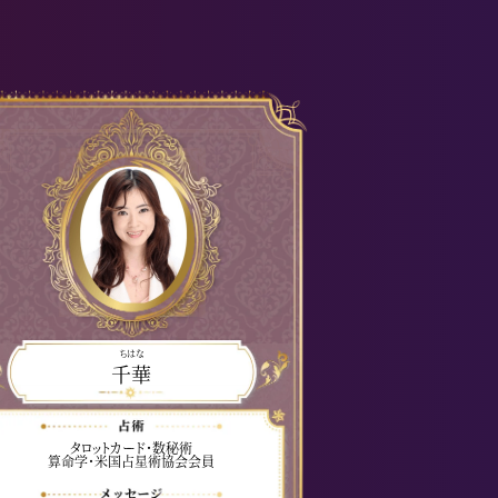
ちはな
千華
タロットカード・数秘術
算命学・米国占星術協会会員