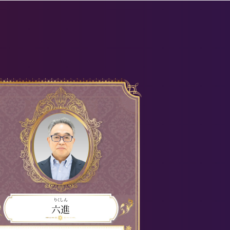
りくしん
六進