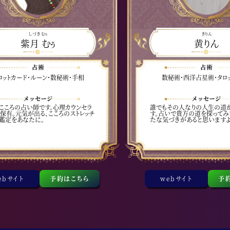
しづき むぅ
きりん
紫月 むぅ
黄りん
ロットカード・ルーン・数秘術・手相
数秘術・西洋占星術・タロ
こころの占い師です。心理カウンセラ
誰でもその人なりの人生の道
保有。元気が出る、こころのストレッチ
す。占いで貴方の道を探ってみ
鑑定をあなたに。
たな気づきがあると思いますよ
ebサイト
予約はこちら
webサイト
予