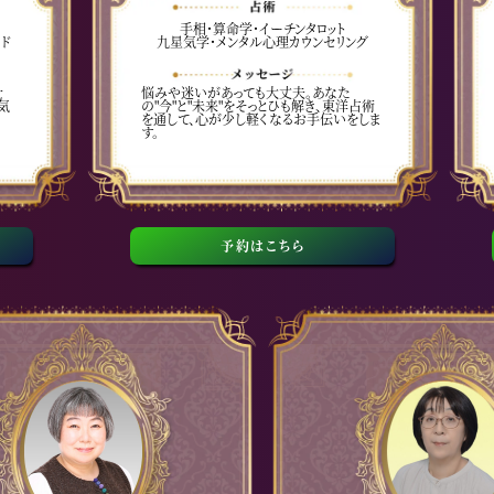
手相・算命学・イーチンタロット
ド
九星気学・メンタル心理カウンセリング
仕
悩みや迷いがあっても大丈夫。あなた
気
の"今"と"未来"をそっとひも解き、東洋占術
を通して、心が少し軽くなるお手伝いをしま
す。
予約はこちら