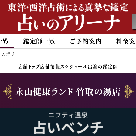
一覧
鑑定師一覧
ご予約案内
料金案
取の湯店
店舗トップ
店舗情報
スケジュール
出演の鑑定師
永山健康ランド 竹取の湯店