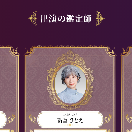
出演の鑑定師
しんどう ひとえ
新堂 ひとえ