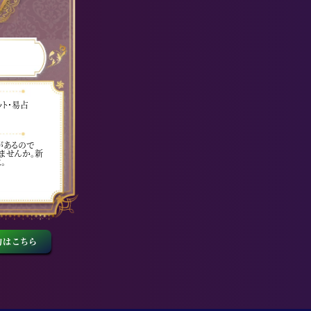
ット・易占
があるので
ませんか。新
。
約はこちら