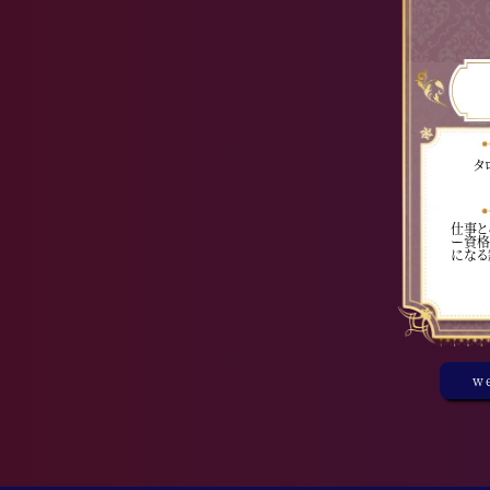
タ
仕事と
ー資格
になる
w