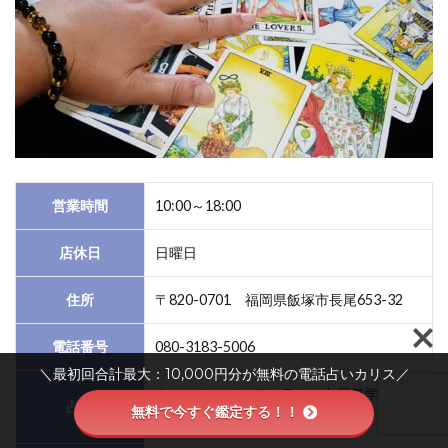
営業時間
10:00～18:00
店休日
日曜日
住所
〒820-0701 福岡県飯塚市長尾653-32
電話番号
080-3183-5006
＼最初回合計最大：10,000円分が無料の電話占いカリス／
タロット、ペンデュラム、九星気学、数秘
占術
無料で今すぐ鑑定する！！
術、姓名判断