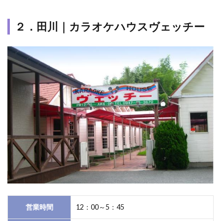
つ
か
ら
２．田川｜カラオケハウスヴェッチー
な
か
っ
た
場
合
営業時間
12：00～5：45