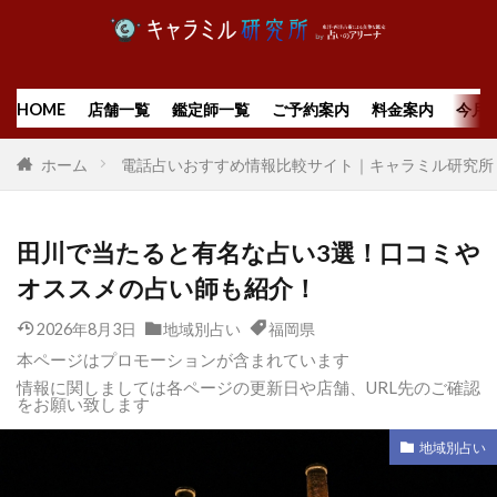
HOME
店舗一覧
鑑定師一覧
ご予約案内
料金案内
今月
ホーム
電話占いおすすめ情報比較サイト｜キャラミル研究所
田川で当たると有名な占い3選！口コミや
オススメの占い師も紹介！
2026年8月3日
地域別占い
福岡県
本ページはプロモーションが含まれています
情報に関しましては各ページの更新日や店舗、URL先のご確認
をお願い致します
地域別占い