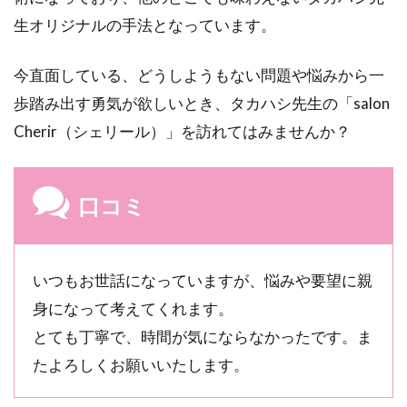
川、
生オリジナルの手法となっています。
飯塚
で人
気の
今直面している、どうしようもない問題や悩みから一
当た
歩踏み出す勇気が欲しいとき、タカハシ先生の「salon
る占
い全
Cherir（シェリール）」を訪れてはみませんか？
10
店舗
一覧
口コミ
6
お
好
み
いつもお世話になっていますが、悩みや要望に親
の
身になって考えてくれます。
占
い
とても丁寧で、時間が気にならなかったです。ま
師
たよろしくお願いいたします。
が
見