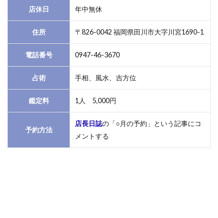
店休日
年中無休
住所
〒826-0042 福岡県田川市大字川宮1690-1
電話番号
0947-46-3670
占術
手相、風水、吉方位
鑑定料
1人 5,000円
店長日誌
の「○月の予約」という記事にコ
予約方法
メントする