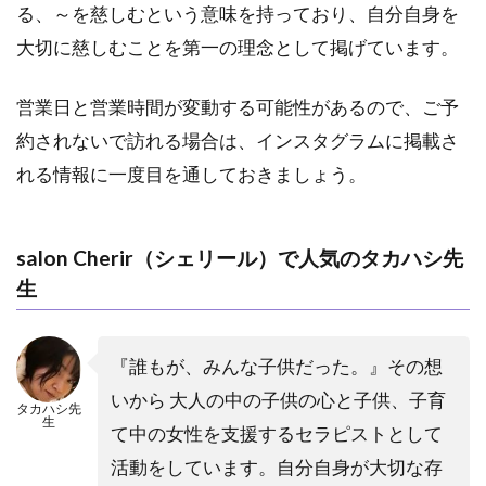
る、～を慈しむという意味を持っており、自分自身を
と有
名な
大切に慈しむことを第一の理念として掲げています。
占い
店2
営業日と営業時間が変動する可能性があるので、ご予
選
約されないで訪れる場合は、インスタグラムに掲載さ
3.1
れる情報に一度目を通しておきましょう。
１．
飯塚
｜タ
ロッ
salon Cherir（シェリール）で人気のタカハシ先
ト占
生
いTa-
ra
3.2
『誰もが、みんな子供だった。』その想
2．飯
いから 大人の中の子供の心と子供、子育
塚｜
タカハシ先
生
占い
て中の女性を支援するセラピストとして
師 神
活動をしています。自分自身が大切な存
水こ