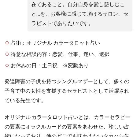
ちな
在であること。自分自身を愛し慈しむこ
4
と…を、お客様に感じて頂けるサロン、セ
まだ
ラピストでありたいです。
まだ
あ
る！
占術：オリジナル カラータロット占い
飯塚
でオ
得意な相談内容：恋愛、仕事、迷い、選択
スス
お休みの日：土日祝 ※変動あり
メの
占い
発達障害の子供を持つシングルマザーとして、多くの
4.1
飯塚
子育て中の女性を支援するセラピストとして活躍され
｜神
ている先生です。
通易
占断
所
オリジナル カラータロット占いとは、カラーセラピー
の要素にオラクルカードの要素をあわせた、珍しい占
5
田
術になっており、他のどこでも味わえないタカハシ先