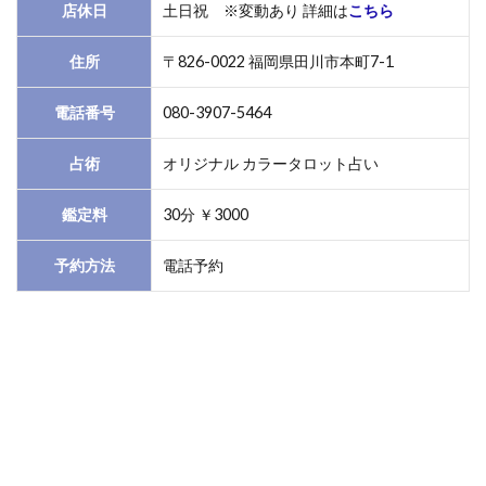
ー
店休日
土日祝 ※変動あり 詳細は
こちら
1.3
住所
〒826-0022 福岡県田川市本町7-1
３．
田川
電話番号
080-3907-5464
｜風
水・
易占
占術
オリジナル カラータロット占い
所
（ふ
鑑定料
30分 ￥3000
うす
い・
予約方法
電話予約
えき
せん
し
ょ）
2
まだ
まだ
あ
る！