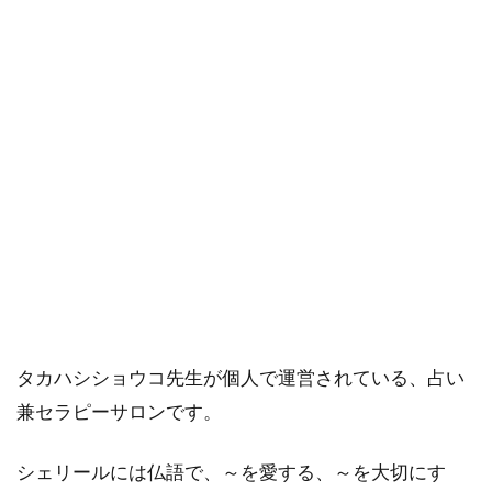
田川
でオ
スス
メの
占い
2.1
田川
｜真
望真
由樹
先生
のオ
フィ
ス
3
タカハシショウコ先生が個人で運営されている、占い
厳
兼セラピーサロンです。
選！
飯塚
で当
シェリールには仏語で、～を愛する、～を大切にす
たる