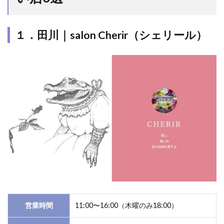
名な
占い
店3
１．田川｜salon Cherir（シェリール）
選
1.1
１．
田川｜
salon
Cherir（シ
ェリー
ル）
1.2
２．
田川
｜カ
ラオ
ケハ
ウス
ヴェ
営業時間
11:00〜16:00（木曜のみ18:00）
ッチ