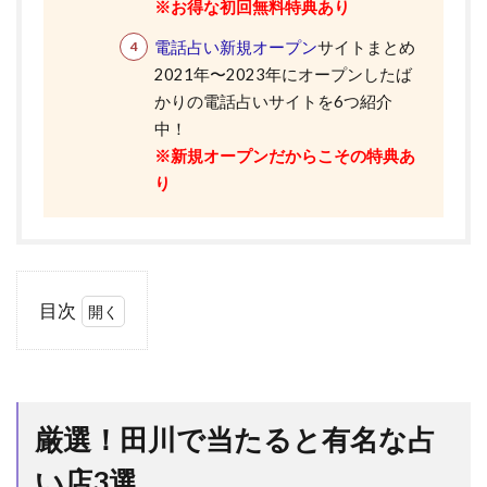
※お得な初回無料特典あり
電話占い新規オープン
サイトまとめ
2021年〜2023年にオープンしたば
かりの電話占いサイトを6つ紹介
中！
※新規オープンだからこその特典あ
り
目次
1
厳
選！
田川
厳選！田川で当たると有名な占
で当
たる
い店3選
と有