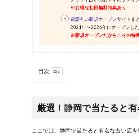
※お得な初回無料特典あり
電話占い新規オープン
サイトま
2021年〜2026年にオープン
※新規オープンだからこその特
目次
1
厳
選！
静岡
厳選！静岡で当たると有
で当
たる
と有
ここでは、静岡で当たると有名な占い店を
名な
占い