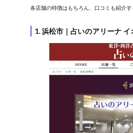
店
各店舗の特徴はもちろん、口コミも紹介す
29
選
1. 浜松市｜占いのアリーナ 
1.1
1. 浜
松市
｜占
いの
アリ
ーナ
イオ
ンモ
ール
浜松
市野
店
1.2
2. 静岡