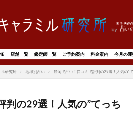
ME
店舗一覧
鑑定師一覧
ご予約案内
料金案内
今月の運
ミル研究所
地域別占い
静岡で占い！口コミで評判の29選！人気の”
判の29選！人気の”てっち