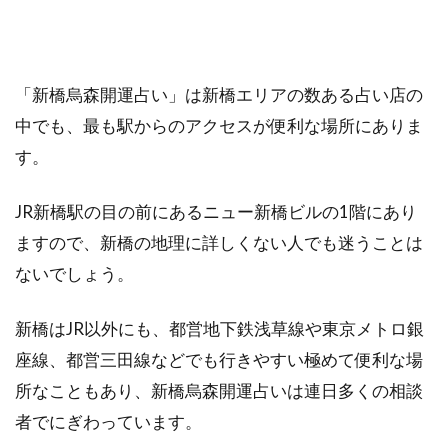
2.4
新橋
｜マ
リフ
「新橋烏森開運占い」は新橋エリアの数ある占い店の
ォー
チュ
中でも、最も駅からのアクセスが便利な場所にありま
ン有
す。
楽町
交通
会館
JR新橋駅の目の前にあるニュー新橋ビルの1階にあり
店1号
ますので、新橋の地理に詳しくない人でも迷うことは
店
ないでしょう。
2.5
新橋
｜銀
新橋はJR以外にも、都営地下鉄浅草線や東京メトロ銀
座占
座線、都営三田線などでも行きやすい極めて便利な場
い館
バラ
所なこともあり、新橋烏森開運占いは連日多くの相談
ンガ
者でにぎわっています。
ン