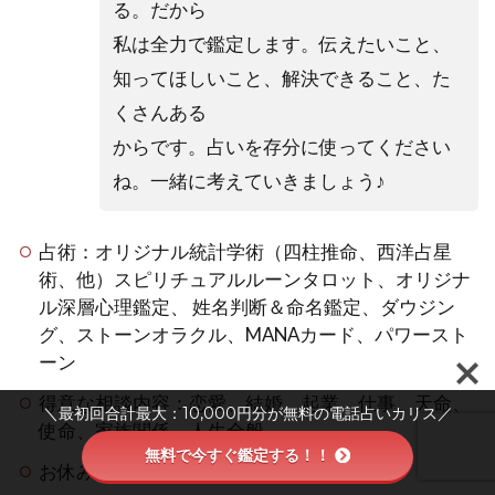
る。だから
私は全力で鑑定します。伝えたいこと、
知ってほしいこと、解決できること、た
くさんある
からです。占いを存分に使ってください
ね。一緒に考えていきましょう♪
占術：オリジナル統計学術（四柱推命、西洋占星
術、他）スピリチュアルルーンタロット、オリジナ
ル深層心理鑑定、 姓名判断＆命名鑑定、ダウジン
グ、ストーンオラクル、MANAカード、パワースト
ーン
得意な相談内容：恋愛、結婚、起業、仕事、天命、
＼最初回合計最大：10,000円分が無料の電話占いカリス／
使命、家族関係、人生全般
無料で今すぐ鑑定する！！
お休みの日：日曜日