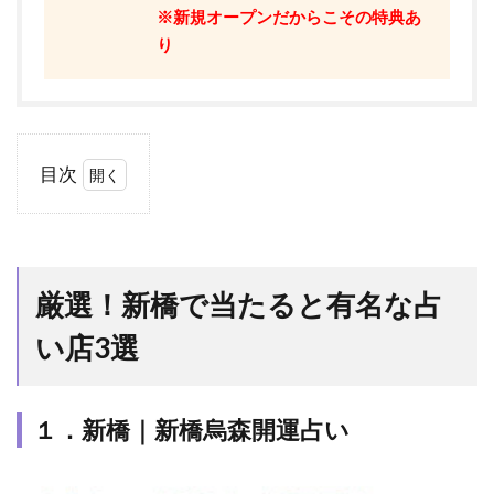
※新規オープンだからこその特典あ
り
目次
1
厳
選！
新橋
厳選！新橋で当たると有名な占
で当
たる
い店3選
と有
名な
占い
店3
１．新橋｜新橋烏森開運占い
選
1.1