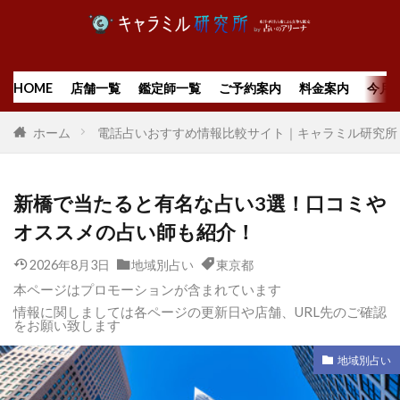
HOME
店舗一覧
鑑定師一覧
ご予約案内
料金案内
今月
ホーム
電話占いおすすめ情報比較サイト｜キャラミル研究所
新橋で当たると有名な占い3選！口コミや
オススメの占い師も紹介！
2026年8月3日
地域別占い
東京都
本ページはプロモーションが含まれています
情報に関しましては各ページの更新日や店舗、URL先のご確認
をお願い致します
地域別占い