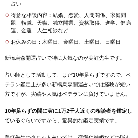
占い
コ会
議で
得意な相談内容：結婚、恋愛、人間関係、家庭問
紹介
題、転職、天職、独立開業、資格取得、進学、健康
され
運、金運、人生相談など
た新
橋の
お休みの日：木曜日、金曜日、土曜日、日曜日
占い
は？
新橋烏森開運占いで特に人気なのが美虹先生です。
4.2
新橋
占い師として活動して、まだ10年足らずですので、ベ
の占
いで
テラン鑑定士が多い新橋烏森開運占いでは経験が短い
安い
方ですが、実績や人気はベテランに負けていません。
けど
当た
るの
10年足らずの間に実に1万2千人近くの相談者を鑑定し
は？
ている
ぐらいですから、驚異的な鑑定実績です。
1000
円で
占え
美虹先生のタロット占いでは、
恋愛や結婚などの悩み