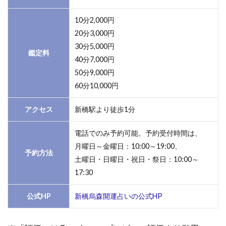
んし
10分2,000円
ゃ
い。
20分3,000円
30分5,000円
2
鑑定料
40分7,000円
新
橋
50分9,000円
近
60分10,000円
郊
で
アクセス
新橋駅より徒歩1分
オ
ス
電話でのみ予約可能。予約受付時間は、
ス
メ
月曜日～金曜日：10:00～19:00、
予約方法
の
土曜日・日曜日・祝日・祭日：10:00～
占
17:30
い
店
公式HP
新橋烏森開運占いの公式HP
2.1
新橋