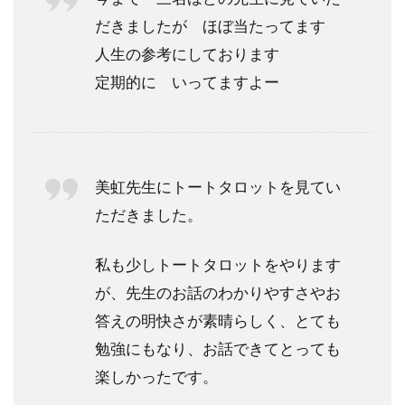
すめ
だきましたが ほぼ当たってます
の先
生
人生の参考にしております
は？
定期的に いってますよー
5
お
好
み
の
美虹先生にトートタロットを見てい
占
ただきました。
い
師
が
私も少しトートタロットをやります
見
が、先生のお話のわかりやすさやお
つ
か
答えの明快さが素晴らしく、とても
ら
勉強にもなり、お話できてとっても
な
か
楽しかったです。
っ