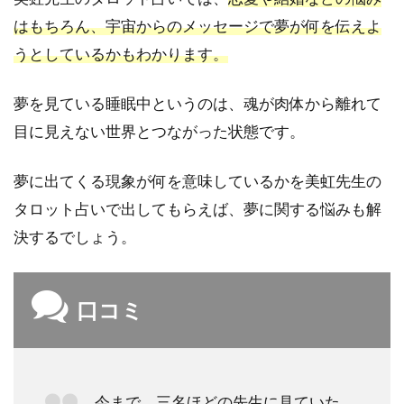
るお
はもちろん、宇宙からのメッセージで夢が何を伝えよ
店は
あ
うとしているかもわかります。
る？
4.3
夢を見ている睡眠中というのは、魂が肉体から離れて
新橋
目に見えない世界とつながった状態です。
の霊
感占
いで
夢に出てくる現象が何を意味しているかを美虹先生の
おす
タロット占いで出してもらえば、夢に関する悩みも解
すめ
の先
決するでしょう。
生
は？
4.4
口コミ
新橋
の恋
愛占
いで
おす
今まで 三名ほどの先生に見ていた