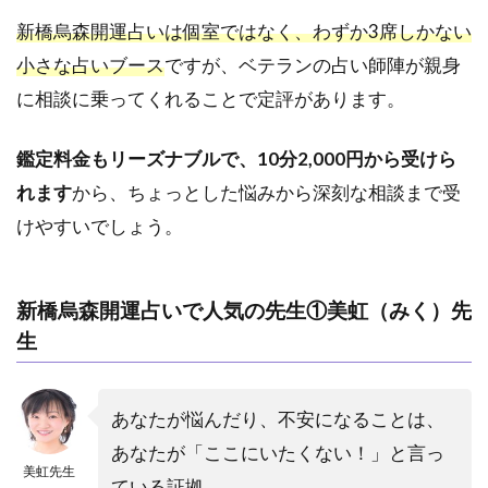
2.6
新橋烏森開運占いは個室ではなく、わずか3席しかない
新橋
小さな占いブース
ですが、ベテランの占い師陣が親身
｜銀
座占
に相談に乗ってくれることで定評があります。
いサ
ロン
鑑定料金もリーズナブルで、10分2,000円から受けら
Sola
れます
から、ちょっとした悩みから深刻な相談まで受
3
けやすいでしょう。
新
橋
で
人
新橋烏森開運占いで人気の先生①美虹（みく）先
気
生
の
当
た
る
あなたが悩んだり、不安になることは、
占
あなたが「ここにいたくない！」と言っ
い
美虹先生
全
ている証拠