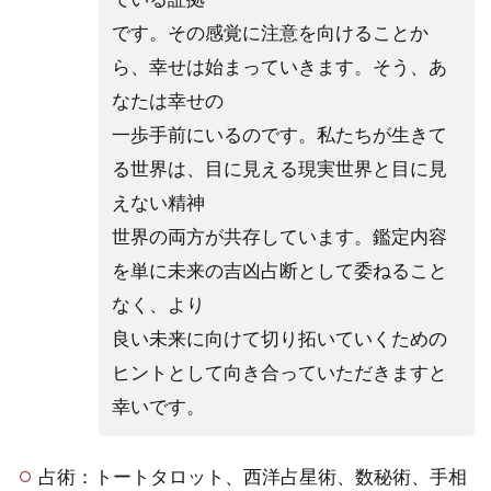
16
です。その感覚に注意を向けることか
店
舗
ら、幸せは始まっていきます。そう、あ
一
なたは幸せの
覧
一歩手前にいるのです。私たちが生きて
4
る世界は、目に見える現実世界と目に見
新
橋
えない精神
の
世界の両方が共存しています。鑑定内容
占
い
を単に未来の吉凶占断として委ねること
で
なく、より
よ
く
良い未来に向けて切り拓いていくための
あ
ヒントとして向き合っていただきますと
る
質
幸いです。
問
4.1
占術：トートタロット、西洋占星術、数秘術、手相
マツ