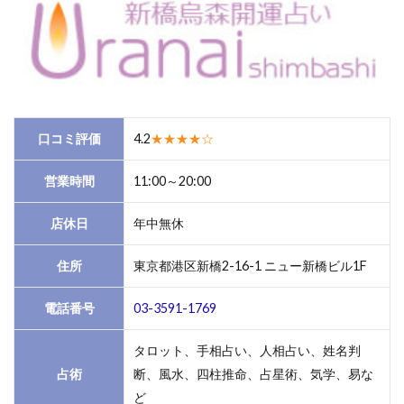
１．
新橋
｜新
橋烏
森開
運占
い
口コミ評価
4.2
★★★★☆
1.2
２．新
営業時間
11:00～20:00
橋｜
SENTO
店休日
年中無休
占都
住所
東京都港区新橋2-16-1 ニュー新橋ビル1F
1.3
３．
電話番号
新橋
03-3591-1769
｜占
いと
タロット、手相占い、人相占い、姓名判
呑処
占術
断、風水、四柱推命、占星術、気学、易な
がん
ど
ばり