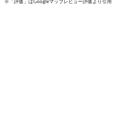
※「評価」はGoogleマップレビュー評価より引用
｜銀
座エ
ルア
モー
ル
2.2
新橋
｜銀
座の
母オ
フィ
ス
2.3
新橋
｜占
い優
占・
銀座
店