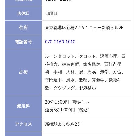
店休日
日曜日
住所
東京都港区新橋2-16-1 ニュー新橋ビル2F
電話番号
070-2163-1010
ルーンタロット、タロット、深層心理、四
柱推命、姓名判断、命名鑑定、西洋占星
占術
術、手相、人相、易、周易、気学、方位、
奇門遁甲、風水、数秘、算命学、紫微斗
数、ダウジング、邪気祓い
20分3,500円（税込）～
鑑定料
延長5分1,000円（税込）
アクセス
新橋駅より徒歩2分