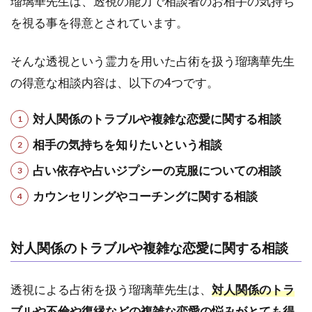
瑠璃華先生は、透視の能力で相談者のお相手の気持ち
がな
を視る事を得意とされています。
い人
3.2
そんな透視という霊力を用いた占術を扱う瑠璃華先生
2.お
相手
の得意な相談内容は、以下の4つです。
の気
持ち
対人関係のトラブルや複雑な恋愛に関する相談
を知
り、
相手の気持ちを知りたいという相談
未来
の可
占い依存や占いジプシーの克服についての相談
能性
カウンセリングやコーチングに関する相談
を切
り開
きた
い人
対人関係のトラブルや複雑な恋愛に関する相談
3.3
3.占
透視による占術を扱う瑠璃華先生は、
対人関係のトラ
い依
ブルや不倫や復縁などの複雑な恋愛の悩みがとても得
存・