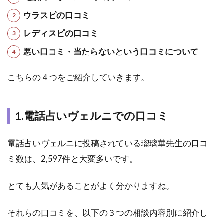
先生
ウラスピの口コミ
5.3
レディスピの口コミ
3.電
話占
悪い口コミ・当たらないという口コミについて
いヴ
ェル
こちらの４つをご紹介していきます。
ニ｜
じゅ
るり
あ先
1.電話占いヴェルニでの口コミ
生
5.4
電話占いヴェルニに投稿されている瑠璃華先生の口コ
4.電
ミ数は、2,597件と大変多いです。
話占
いカ
リス
とても人気があることがよく分かりますね。
｜誉
清
（よ
それらの口コミを、以下の３つの相談内容別に紹介し
す