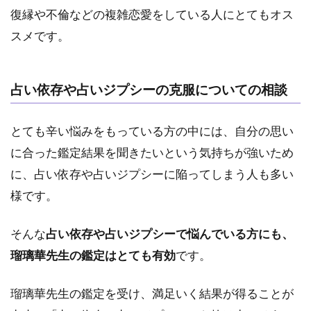
得に
復縁や不倫などの複雑恋愛をしている人にとてもオス
占っ
スメです。
ても
らう
に
は？
占い依存や占いジプシーの克服についての相談
4.1
1.電
とても辛い悩みをもっている方の中には、自分の思い
話占
に合った鑑定結果を聞きたいという気持ちが強いため
いヴ
ェル
に、占い依存や占いジプシーに陥ってしまう人も多い
ニの
様です。
初回
特典
を活
そんな
占い依存や占いジプシーで悩んでいる方にも、
用
瑠璃華先生の鑑定はとても有効
です。
4.2
2.電
瑠璃華先生の鑑定を受け、満足いく結果が得ることが
話占