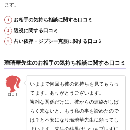
ます。
が）
先生
お相手の気持ち相談に関する口コミ
5.5
5.電
透視に関する口コミ
話占
占い依存・ジプシー克服に関する口コミ
いピ
ュア
リ｜
神女
瑠璃華先生のお相手の気持ち相談に関する口コミ
先生
5.6
いままで何回も彼の気持ちを見てもらっ
6.電
話占
てます。ありがとうございます。
口コミ
いフ
複雑な関係だけに、彼からの連絡がしば
ィー
ル｜
らく来ないと、もう私の事を諦めたので
雪下
は？と不安になり瑠璃華先生に頼ってし
氷姫
（ゆ
まいます。先生の結果はいつもブレずに