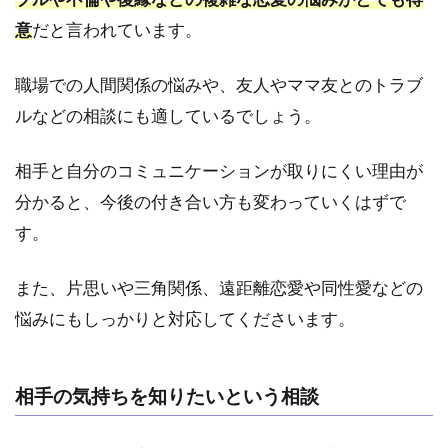
占い
意
だと言われています。
ジプ
シー
を克
職場での人間関係の悩みや、友人やママ友とのトラブ
服し
ルなどの相談にも適しているでしょう。
たい
人
相手と自分のコミュニケーションが取りにくい理由が
3.4
分かると、今後の付き合い方も変わっていくはずで
4.心
理学
す。
や脳
科学
また、片思いや三角関係、遠距離恋愛や同性愛などの
など
の観
悩みにもしっかりと対応してくださいます。
点か
ら鑑
定し
相手の気持ちを知りたいという相談
ても
らい
たい