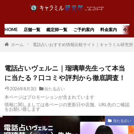
HOME
店舗一覧
鑑定師一覧
ご予約案内
料金案内
今月
ホーム
電話占いおすすめ情報比較サイト｜キャラミル研究所
電話占いヴェルニ｜瑠璃華先生って本当
に当たる？口コミや評判から徹底調査！
2026年8月3日
当たる占い
本ページはプロモーションが含まれています
情報に関しましては各ページの更新日や店舗、URL先のご確認
をお願い致します
当たる占い