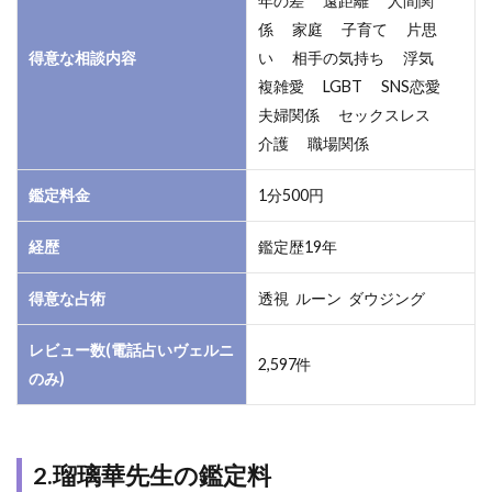
年の差 遠距離 人間関
の鑑
係 家庭 子育て 片思
定料
得意な相談内容
い 相手の気持ち 浮気
1.3
複雑愛 LGBT SNS恋愛
3.瑠
夫婦関係 セックスレス
璃華
介護 職場関係
先生
が扱
う占
鑑定料金
1分500円
術透
視
経歴
鑑定歴19年
1.4
得意な占術
透視 ルーン ダウジング
4.瑠
璃華
レビュー数(電話占いヴェルニ
先生
2,597件
の得
のみ)
意な
相談
内容
2.瑠璃華先生の鑑定料
2