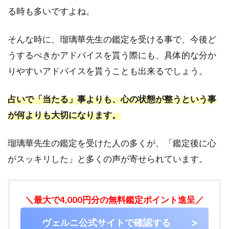
璃
る時も多いですよね。
華
先
そんな時に、瑠璃華先生の鑑定を受ける事で、今後ど
生
に
うするべきかアドバイスを貰う際にも、具体的な分か
似
りやすいアドバイスを貰うことも出来るでしょう。
た
占
術
占いで「当たる」事よりも、心の状態が整うという事
や
悩
が何よりも大切になります。
み
が
瑠璃華先生の鑑定を受けた人の多くが、「鑑定後に心
得
意
がスッキリした」と多くの声が寄せられています。
な
占
い
＼最大で4,000円分の無料鑑定ポイント進呈／
師
5.1
ヴェルニ公式サイトで確認する