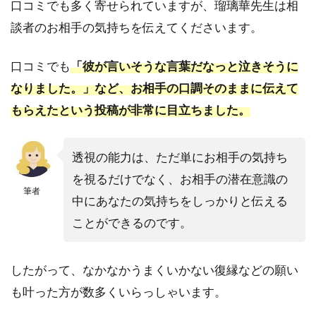
口コミでも多く寄せられていますが、瑠璃華先生は相
人
談者のお相手の気持ちを伝えてくださいます。
3.5
5.誰
にも
口コミでも
「
彼が言いそうな言葉だなっと泣きそうに
話せ
なりました。」など、お相手の口調そのままに伝えて
ない
複雑
もらえたという投稿が非常に目立ちました。
な相
談を
した
透視の能力は、ただ単にお相手の気持ち
い人
を視るだけでなく、お相手の潜在意識の
筆者
4
中にあなたの気持ちをしっかりと伝える
電話
ことができるのです。
占い
ヴェ
ルニ
したがって、なかなかうまくいかない復縁などの願い
｜瑠
璃華
も叶った方が数多くいらっしゃいます。
先生
にお