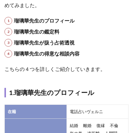
及
めてみました。
び
基
本
瑠璃華先生のプロフィール
的
瑠璃華先生の鑑定料
な
情
瑠璃華先生が扱う占術透視
報
瑠璃華先生の得意な相談内容
1.1
1.瑠
璃華
こちらの４つを詳しくご紹介していきます。
先生
のプ
ロフ
1.瑠璃華先生のプロフィール
ィー
ル
1.2
在籍
電話占いヴェルニ
2.瑠
璃華
結婚 離婚 復縁 不倫
先生