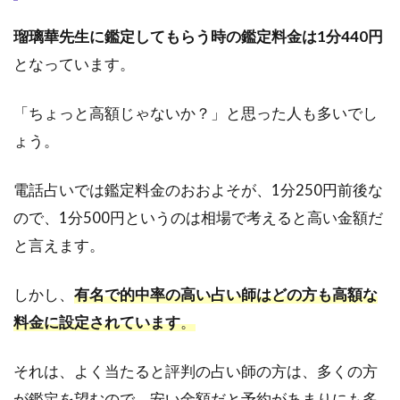
電
話
瑠璃華先生に鑑定してもらう時の鑑定料金は1分440円
占
となっています。
い
ヴ
ェ
「ちょっと高額じゃないか？」と思った人も多いでし
ル
ょう。
ニ
｜
瑠
電話占いでは鑑定料金のおおよそが、1分250円前後な
璃
ので、1分500円というのは相場で考えると高い金額だ
華
先
と言えます。
生
の
しかし、
有名で的中率の高い占い師はどの方も高額な
口
コ
料金に設定されています
。
ミ
評
それは、よく当たると評判の占い師の方は、多くの方
判
が鑑定を望むので、安い金額だと予約があまりにも多