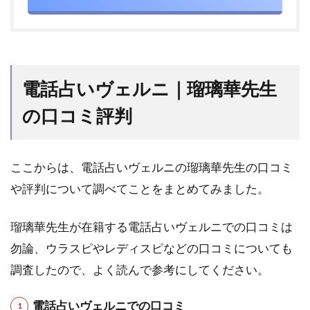
1.電
話占
いヴ
ェル
ニ｜
清流
電話占いヴェルニ｜瑠璃華先生
（せ
いり
の口コミ評判
ゅ
う）
先生
ここからは、電話占いヴェルニの瑠璃華先生の口コミ
5.2
や評判について調べてことをまとめてみました。
2.電
話占
いヴ
瑠璃華先生が在籍する電話占いヴェルニでの口コミは
ェル
ニ｜
勿論、ウラスピやレディスピなどの口コミについても
櫻清
調査したので、よく読んで参考にしてください。
（お
う
せ）
電話占いヴェルニでの口コミ