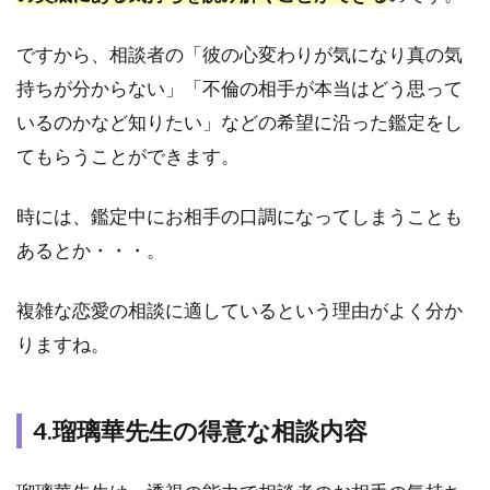
ルニ
｜瑠
ですから、相談者の「彼の心変わりが気になり真の気
璃華
持ちが分からない」「不倫の相手が本当はどう思って
先生
の鑑
いるのかなど知りたい」などの希望に沿った鑑定をし
定が
てもらうことができます。
おす
すめ
な人
時には、鑑定中にお相手の口調になってしまうことも
を紹
あるとか・・・。
介！
3.1
複雑な恋愛の相談に適しているという理由がよく分か
1.お
相手
りますね。
の気
持ち
が気
4.瑠璃華先生の得意な相談内容
にな
って
仕方