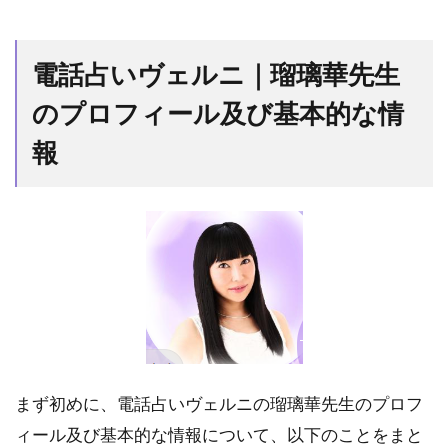
電
話
占
電話占いヴェルニ｜瑠璃華先生
い
ヴ
のプロフィール及び基本的な情
ェ
ル
報
ニ
｜
瑠
璃
華
先
生
の
プ
ロ
フ
ィ
まず初めに、電話占いヴェルニの瑠璃華先生のプロフ
ー
ル
ィール及び基本的な情報について、以下のことをまと