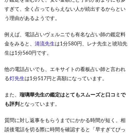
2.1
1.電
すぎて、全く占ってもらえない人が続出するからとい
話占
う理由があるようです。
いヴ
ェル
ニで
例えば、電話占いヴェルニでも有名な占い師の鑑定料
の口
金をみると、
清流先生
は1分580円、レナ先生と琥珀先
コミ
生は1分560円です。
2.2
2.ウ
他の電話占いでも、エキサイトの看板占い師と言われ
ラス
ピの
る
灯先生
は1分517円と高額になっています。
口コ
ミ
また、
瑠璃華先生の鑑定はとてもスムーズと口コミで
2.3
も評判
となっています。
3.レ
ディ
スピ
質問に対し返事をもらうまでにかかる時間が短く、相
の口
談後電話を切る際に時間を確認すると「早すぎてびっ
コミ