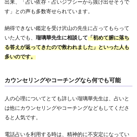
出来、「占い依存・占いジプシーから抜け出せそうで
いヴ
ェル
す」との声も多数寄せられています。
ニに
登録
後の
納得できない鑑定を受け沢山の先生に占ってもらって
手順
いた人でも、
瑠璃華先生に相談して
「初めて腑に落ち
4.3
る答えが返ってきたので救われました」といった人も
3.待
多いのです。
機す
べき
か予
約す
カウンセリングやコーチングなら何でも可能
べき
か迷
った
人の心理についてとても詳しい瑠璃華先生は、占いと
時の
は他にカウンセリングやコーチングなどもしてくださ
対処
方法
ると人気です。
5
電話占いを利用する時は、精神的に不安定になってい
瑠