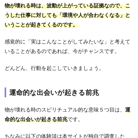
トナ
物が壊れる時は、波動が上がっている証拠なので、こ
ーと
うした仕事に対しても「環境や人が合わなくなる」と
の別
れ
いうことが起きてくるのです。
4
感覚的に「実はこんなことがしてみたいな」と考えて
『ツ
イン
いることがあるのであれば、今がチャンスです。
レ
イ』
どんどん、行動を起こしていきましょう。
｜物
が壊
れる
スピ
運命的な出会いが起きる前兆
リチ
ュア
ルな
物が壊れる時のスピリチュアル的な意味５つ目は、
運
意味
命的な出会いが起きる前兆
です。
4.1
サイ
ちなみに以下の体験談は本サイトが独自で調査した
レン