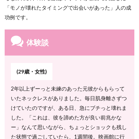
ト期
「モノが壊れたタイミングで出会いがあった」人の成
間の
功例です。
突入
4.2
サイ
体験談
レン
ト期
間終
了の
サイ
(29歳・女性)
ン
2年以上ずーっと未練のあった元彼からもらって
5
もっ
いたネックレスがありました。毎日肌身離さずつ
と詳
けていたのですが、ある日、急にブチっと壊れま
しく
知り
した。「これは、彼を諦めた方が良い前兆かな
たい
ー」なんて思いながら、ちょっとショックも残し
方は
霊感
た状態で過ごしていたら、1週間後。映画館に行