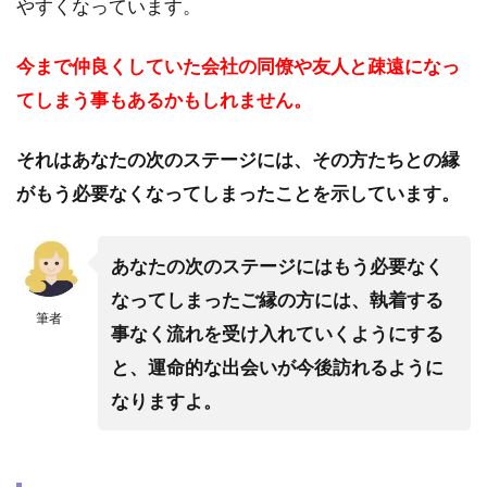
｜ラ
やすくなっています。
ピ
ス・
今まで仲良くしていた会社の同僚や友人と疎遠になっ
クレ
ア先
てしまう事もあるかもしれません。
生
5.5
それはあなたの次のステージには、その方たちとの縁
ピュ
がもう必要なくなってしまったことを示しています。
アリ
｜美
愛
あなたの次のステージにはもう必要なく
（ビ
ア
なってしまったご縁の方には、執着する
筆者
ン）
事なく流れを受け入れていくようにする
先生
と、運命的な出会いが今後訪れるように
5.6
なりますよ。
カリ
ス｜
諸縁
（ゆ