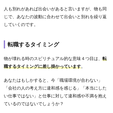
れる
時の
人も別れがあれば出会いがあると言いますが、物も同
スピ
じで、あなたの波動に合わせて出会いと別れを繰り返
リチ
ュア
していくのです。
ルな
意味
3.1
転職するタイミング
運命
的な
物が壊れる時のスピリチュアル的な意味４つ目は、
転
出会
いが
職するタイミングに差し掛かっています
。
ある
3.2
あなたはもしかすると、今「職場環境が合わない」
復縁
「会社の人の考え方に違和感を感じる」「本当にした
が叶
い仕事ではない」と仕事に対して違和感や不満を抱え
う
ているのではないでしょうか？
3.3
パー