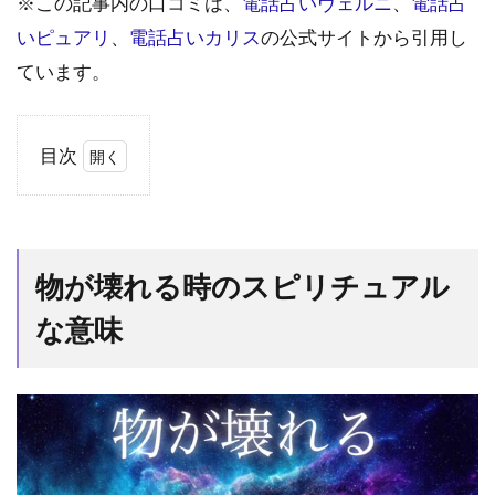
※この記事内の口コミは、
電話占いヴェルニ
、
電話占
いピュアリ
、
電話占いカリス
の公式サイトから引用し
ています。
目次
1
物
が
壊
物が壊れる時のスピリチュアル
れ
る
な意味
時
の
ス
ピ
リ
チ
ュ
ア