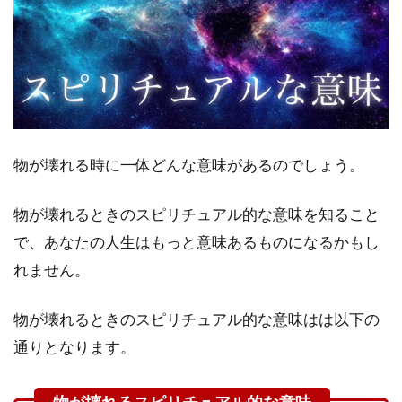
ル
な
意
味
1.1
ステ
ージ
物が壊れる時に一体どんな意味があるのでしょう。
アッ
プし
てい
物が壊れるときのスピリチュアル的な意味を知ること
くサ
で、あなたの人生はもっと意味あるものになるかもし
イン
れません。
1.2
運気
アッ
物が壊れるときのスピリチュアル的な意味はは以下の
プ
通りとなります。
1.3
欲し