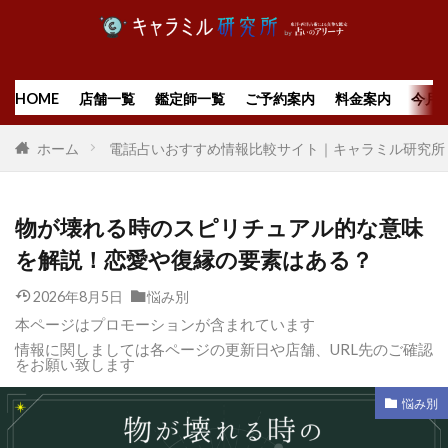
HOME
店舗一覧
鑑定師一覧
ご予約案内
料金案内
今月
ホーム
電話占いおすすめ情報比較サイト｜キャラミル研究所
物が壊れる時のスピリチュアル的な意味
を解説！恋愛や復縁の要素はある？
2026年8月5日
悩み別
本ページはプロモーションが含まれています
情報に関しましては各ページの更新日や店舗、URL先のご確認
をお願い致します
悩み別