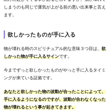
｜対
しまうのも同じで運気が上がる前の悪い出来事と言え
人関
ます。
係の
トラ
ブル
欲しかったものが手に入る
2.5
家電
｜波
物が壊れる時のスピリチュアル的な意味３つ目は、
欲
動が
しかった物が手に入るサイン
です。
高ま
って
いる
今までずっと欲しかったものがやっと手に入るタイミ
サイ
ングが来ている証拠です。
ン
3
あなたと欲しかった物の波動が合ったことによって、
『恋
愛』
手に入るようになるのですが、波動が合わなくなった
｜物
物が壊れるという事が起きてきます。
が壊