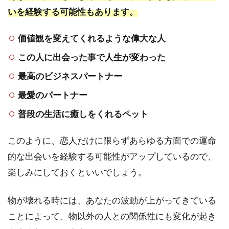
先生
いを経験する可能性もあります。
※在
籍が
価値観を変えてくれるような偉大な人
確認
でき
この人に出会った事で人生が変わった
ませ
ん
最高のビジネスパートナー
5.3
最愛のパートナー
ヴェ
普段の生活に癒しをくれるペット
ルニ
｜小
桃
このように、恋人だけに限らずあらゆる方面での運命
（こ
的な出会いを経験する可能性がアップしているので、
も
も）
楽しみにしておくといいでしょう。
先生
5.4
物が壊れる時には、あなたの波動が上がってきている
ヴェ
ことによって、物以外の人との関係性にも変化が起き
ルニ