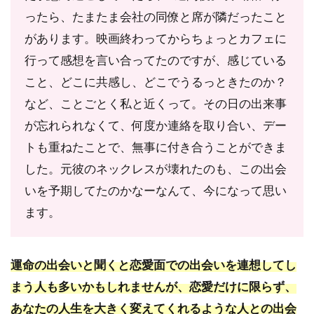
系占
ったら、たまたま会社の同僚と席が隣だったこと
い師
に相
があります。映画終わってからちょっとカフェに
談し
行って感想を言い合ってたのですが、感じている
てみ
る！
こと、どこに共感し、どこでうるっときたのか？
など、ことごとく私と近くって。その日の出来事
5.1
ヴェ
が忘れられなくて、何度か連絡を取り合い、デー
ルニ
トも重ねたことで、無事に付き合うことができま
｜レ
ナ先
した。元彼のネックレスが壊れたのも、この出会
生
いを予期してたのかなーなんて、今になって思い
5.2
ます。
ヴェ
ルニ
｜瑠
運命の出会いと聞くと恋愛面での出会いを連想してし
璃華
（ル
まう人も多いかもしれませんが、恋愛だけに限らず、
リ
あなたの人生を大きく変えてくれるような人との出会
カ）