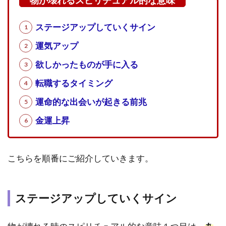
かっ
たも
のが
ステージアップしていくサイン
手に
入る
運気アップ
1.4
欲しかったものが手に入る
転職
転職するタイミング
する
タイ
運命的な出会いが起きる前兆
ミン
グ
金運上昇
1.5
運命
こちらを順番にご紹介していきます。
的な
出会
いが
起き
ステージアップしていくサイン
る前
兆