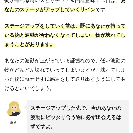
物が壊れる時のスピリチュアル的な意味１つ目は、
あ
1.6
金運
なたのステージがアップしていくサイン
です。
上昇
ステージアップをしていく前は、既にあなたが持って
2
『物
いる物と波動が合わなくなってしまい、物が
壊れてし
別』
まうことがあります。
｜物
が壊
れる
あなたの波動が上がっている証拠なので、低い波動の
スピ
物がどんどん壊れていってしまいますが、壊れてしま
リチ
ュア
った物に執着せずに感謝をして送り出すようにしてあ
ルな
げるといいでしょう。
意味
2.1
スマ
ステージアップした先で、今のあなたの
ホや
波動にピッタリ合う物に必ず出会えるは
携帯
筆者
電話
ずですよ。
｜自