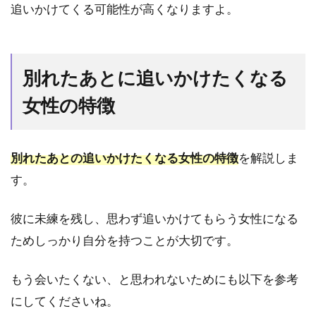
追いかけてくる可能性が高くなりますよ。
別れたあとに追いかけたくなる
女性の特徴
別れたあとの追いかけたくなる女性の特徴
を解説しま
す。
彼に未練を残し、思わず追いかけてもらう女性になる
ためしっかり自分を持つことが大切です。
もう会いたくない、と思われないためにも以下を参考
にしてくださいね。