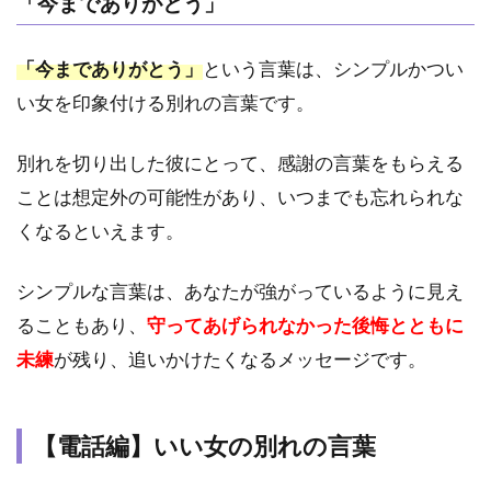
「今までありがとう」
を匂
わせ
ない
「今までありがとう」
という言葉は、シンプルかつい
ため
に元
い女を印象付ける別れの言葉です。
カレ
の
別れを切り出した彼にとって、感謝の言葉をもらえる
SNS
を見
ことは想定外の可能性があり、いつまでも忘れられな
な
くなるといえます。
い・
反応
しな
シンプルな言葉は、あなたが強がっているように見え
い
ることもあり、
守ってあげられなかった後悔とともに
6.4
未練
が残り、追いかけたくなるメッセージです。
復縁
につ
いて
占い
【電話編】いい女の別れの言葉
師に
相談