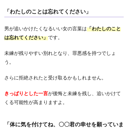
「わたしのことは忘れてください」
男が追いかけたくなるいい女の言葉は
「わたしのこと
は忘れてください」
です。
未練が残りやすい別れとなり、罪悪感を持つでしょ
う。
さらに拒絶されたと受け取るかもしれません。
きっぱりとした一言
が後悔と未練を残し、追いかけて
くる可能性が高まりますよ。
「体に気を付けてね、〇〇君の幸せを願っていま