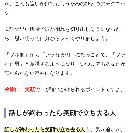
に一
が、これも追いかけてもらうためのひとつのテクニッ
切連
ク。
絡が
な
い・
会話の早い段階で彼が別れを切り出しそうになった
消息
ら、思い切って自分からフッてやりましょう。
がわ
から
ない
「フル側」から「フラれる側」になることで、「フラ
女性
れた男」と意識するようになり、いつまでもあなたが
4
忘れられない存在になります。
二
度
と
冷静に、笑顔で
、が追いかけられるポイントですよ。
追
い
か
話しが終わったら笑顔で立ち去る人
け
て
も
話しが終わったら笑顔で立ち去る人
も、男が追いかけ
ら