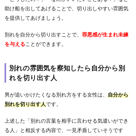
強い
助け船を出してあげることで、切り出しやすい雰囲気
女性
を提供してあげましょう。
3.2
相手
別れを自分から切り出すことで、
罪悪感が生まれ未練
に依
存し
を与える
ことができます。
ない
女性
3.3
別れの雰囲気を察知したら自分から別
体の
れを切り出す人
相性
がよ
かっ
男が追いかけたくなる別れ方をする女性は、
自分から
た女
別れを切り出す人
です。
性
3.4
上述した「別れの言葉を相手に言わせる気遣いができ
別れ
る人」と相反する内容で、一見矛盾していそうです
た後