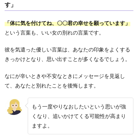
す」
「体に気を付けてね、〇〇君の幸せを願っています」
という言葉も、いい女の別れの言葉です。
彼を気遣った優しい言葉は、あなたの印象をよくする
きっかけとなり、思い出すことが多くなるでしょう。
なにが辛いときや不安なときにメッセージを見返し
て、あなたと別れたことを後悔します。
もう一度やりなおしたいという思いが強
くなり、追いかけてくる可能性が高まり
ますよ。