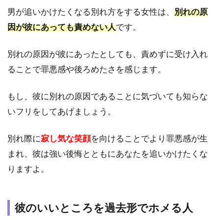
別れ
男が追いかけたくなる別れ方をする女性は、
別れの原
を切
り出
因が彼にあっても責めない人
です。
す人
1.9
別れの原因が彼にあったとしても、責めずに受け入れ
話し
ることで罪悪感や後ろめたさを感じます。
が終
わっ
たら
もし、彼に別れの原因であることに気づいても知らな
笑顔
いフリをしてあげましょう。
で立
ち去
る人
別れ際に
寂し気な笑顔
を向けることでより罪悪感が生
2
まれ、彼は強い後悔とともにあなたを追いかけたくな
【例
りますよ。
文付
き】
別れ
たこ
彼のいいところを過去形でホメる人
とを