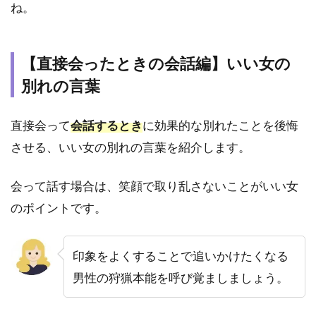
やハ
ね。
グ・
それ
以上
【直接会ったときの会話編】いい女の
は別
れ際
別れの言葉
にア
リ？
直接会って
会話するとき
に効果的な別れたことを後悔
5.1
させる、いい女の別れの言葉を紹介します。
ハグ
は愛
情を
会って話す場合は、笑顔で取り乱さないことがいい女
再確
のポイントです。
認し
温か
い印
印象をよくすることで追いかけたくなる
象を
残す
男性の狩猟本能を呼び覚ましましょう。
から
アリ