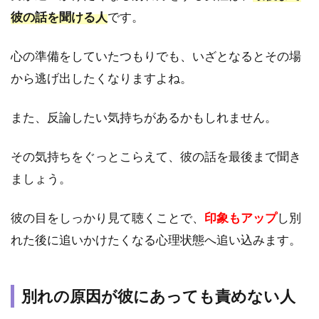
別れ
彼の話を聞ける人
です。
の言
葉を
心の準備をしていたつもりでも、いざとなるとその場
相手
に言
から逃げ出したくなりますよね。
わせ
る気
遣い
また、反論したい気持ちがあるかもしれません。
がで
きる
その気持ちをぐっとこらえて、彼の話を最後まで聞き
人
ましょう。
1.8
別れ
彼の目をしっかり見て聴くことで、
印象もアップ
し別
の雰
囲気
れた後に追いかけたくなる心理状態へ追い込みます。
を察
知し
たら
自分
別れの原因が彼にあっても責めない人
から