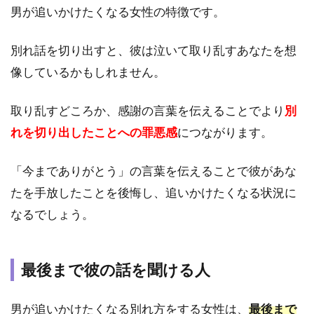
責め
男が追いかけたくなる女性の特徴です。
ない
人
別れ話を切り出すと、彼は泣いて取り乱すあなたを想
1.5
像しているかもしれません。
彼の
いい
とこ
取り乱すどころか、感謝の言葉を伝えることでより
別
ろを
れを切り出したことへの罪悪感
につながります。
過去
形で
ホメ
「今までありがとう」の言葉を伝えることで彼があな
る人
たを手放したことを後悔し、追いかけたくなる状況に
1.6
なるでしょう。
最後
に笑
顔を
最後まで彼の話を聞ける人
見せ
る人
1.7
男が追いかけたくなる別れ方をする女性は、
最後まで