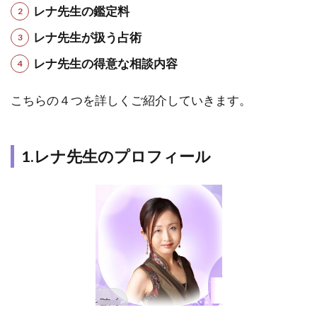
ロ
レナ先生の鑑定料
フ
ィ
レナ先生が扱う占術
ー
ル
レナ先生の得意な相談内容
及
び
こちらの４つを詳しくご紹介していきます。
基
本
的
な
1.レナ先生のプロフィール
情
報
1.1
1.レ
ナ先
生の
プロ
フィ
ール