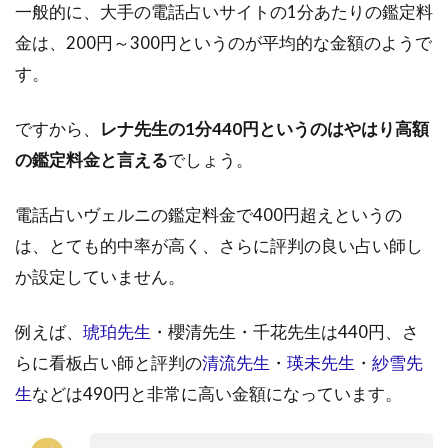
一般的に、大手の電話占いサイトの1分あたりの鑑定料
2.1
金は、200円～300円というのが平均的な金額のようで
1.電
話占
す。
いヴ
ェル
ですから、
レナ先生の1分440円というのはやはり高額
ニで
の口
の鑑定料金と言える
でしょう。
コミ
2.2
電話占いヴェルニの鑑定料金で400円超えというの
2.ウ
は、とても的中率が高く、さらに評判の良い占い師し
ラス
ピの
か設定していません。
口コ
ミ
例えば、
琥珀先生
・櫻清先生・千花先生は440円、さ
2.3
らに看板占い師と評判の
清流先生
・
瑛未先生
・
紗雪先
3.レ
生
などは490円と非常に高い金額になっています。
ディ
スピ
の口