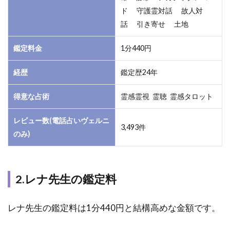
ド 守護霊対話 故人対
2
話 引き寄せ 土地
電
話
鑑定料金
1分440円
占
い
ヴ
経歴
鑑定歴24年
ェ
ル
得意な占術
霊感霊視 霊聴 霊感タロット
ニ
｜
レビュー数(電話占いヴェルニ
レ
3,493件
のみ)
ナ
先
生
の
2.レナ先生の鑑定料
口
コ
ミ
レナ先生の鑑定料は1分440円と結構高めな金額です。
評
判