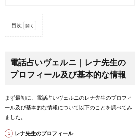
目次
1
電
話
占
電話占いヴェルニ｜レナ先生の
い
ヴ
プロフィール及び基本的な情報
ェ
ル
ニ
｜
まず最初に、電話占いヴェルニのレナ先生のプロフィ
レ
ール及び基本的な情報について以下のことを調べてみ
ナ
先
ました。
生
の
レナ先生のプロフィール
プ