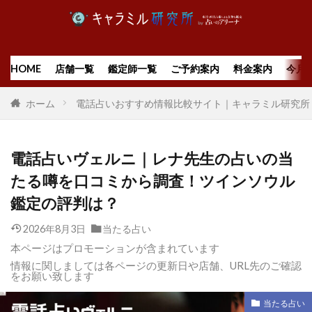
HOME
店舗一覧
鑑定師一覧
ご予約案内
料金案内
今月
ホーム
電話占いおすすめ情報比較サイト｜キャラミル研究所
電話占いヴェルニ｜レナ先生の占いの当
たる噂を口コミから調査！ツインソウル
鑑定の評判は？
2026年8月3日
当たる占い
本ページはプロモーションが含まれています
情報に関しましては各ページの更新日や店舗、URL先のご確認
をお願い致します
当たる占い