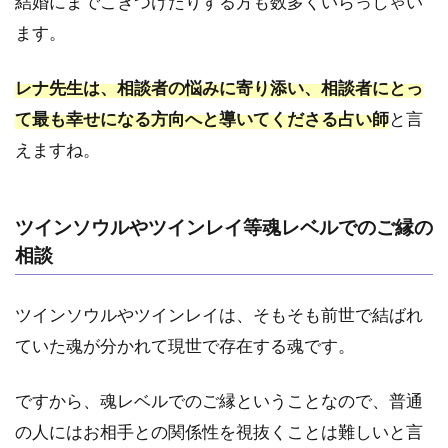
結婚にまでこぎつけたりする方も数多くいらっしゃい
用
ます。
4.2
2.電
レナ先生は、相談者の悩みに寄り添い、相談者にとっ
話占
いヴ
て最も幸せになる方向へと導いてくださる占い師
と言
ェル
えますね。
ニに
登録
後の
手順
ツインソウルやツインレイ等魂レベルでのご縁の
4.3
相談
3.待
機す
ツインソウルやツインレイは、そもそも前世で結ばれ
べき
か予
ていた魂が分かれて現世で存在する魂です。
約す
べき
ですから、魂レベルでのご縁ということなので、普通
か迷
った
の人にはお相手との関係性を視抜くことは難しいと言
時の