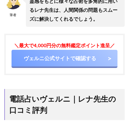
櫻清
霊感をもとに様々な占術を多角的に用い
（オ
るレナ先生は、人間関係の問題もスムー
ウ
筆者
ズに解決してくれるでしょう。
セ）
先生
5.4
4.電
＼最大で4,000円分の無料鑑定ポイント進呈／
話占
いカ
ヴェルニ公式サイトで確認する
リス
｜慶
思
（け
い
し）
先生
電話占いヴェルニ｜レナ先生の
5.5
口コミ評判
5.電
話占
いフ