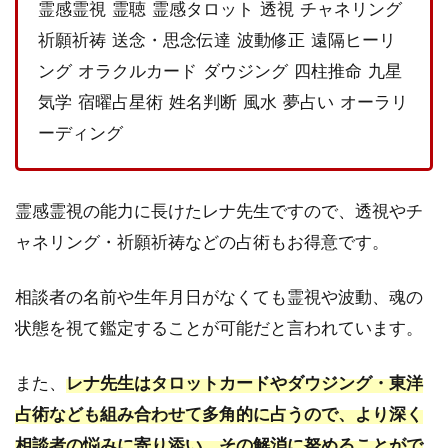
霊感霊視 霊聴 霊感タロット 透視 チャネリング
踏
祈願祈祷 送念・思念伝達 波動修正 遠隔ヒーリ
ま
え
ング オラクルカード ダウジング 四柱推命 九星
て
気学 宿曜占星術 姓名判断 風水 夢占い オーラリ
｜
レ
ーディング
ナ
先
生
霊感霊視の能力に長けたレナ先生ですので、透視やチ
は
こ
ャネリング・祈願祈祷などの占術もお得意です。
ん
な
人
相談者の名前や生年月日がなくても霊視や波動、魂の
に
状態を視て鑑定することが可能だと言われています。
オ
ス
ス
また、
レナ先生はタロットカードやダウジング・東洋
メ
占術なども組み合わせて多角的に占うので、より深く
3.1
相談者の悩みに寄り添い、その解消に努めることがで