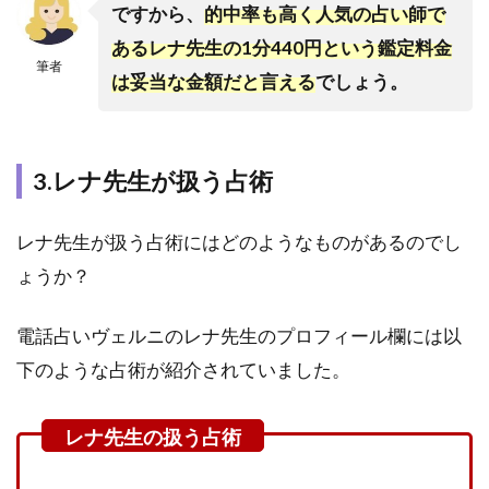
ですから、
的中率も高く人気の占い師で
コミ
ある
レナ先生の1分440円という鑑定料金
2.4
筆者
4.レ
は妥当な金額だと言える
でしょう。
ナ先
生の
悪い
口コ
3.レナ先生が扱う占術
ミや
当た
らな
レナ先生が扱う占術にはどのようなものがあるのでし
いと
ょうか？
いう
噂は
ある
電話占いヴェルニのレナ先生のプロフィール欄には以
の？
下のような占術が紹介されていました。
3
口
コ
ミ
を