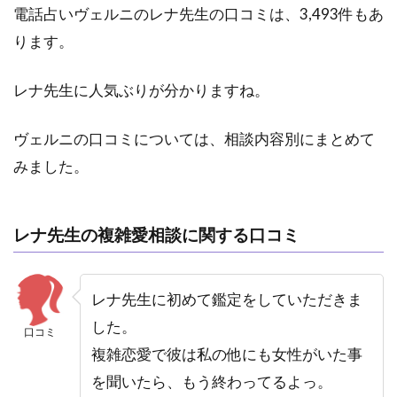
電話占いヴェルニのレナ先生の口コミは、3,493件もあ
7.電
話占
ります。
いピ
ュア
レナ先生に人気ぶりが分かりますね。
リ｜
咲耶
ロー
ヴェルニの口コミについては、相談内容別にまとめて
ズマ
リー
みました。
（サ
ヤロ
ーズ
レナ先生の複雑愛相談に関する口コミ
マリ
ー）
先生
レナ先生に初めて鑑定をしていただきま
5.8
した。
8.み
口コミ
んな
複雑恋愛で彼は私の他にも女性がいた事
の電
を聞いたら、もう終わってるよっ。
話占