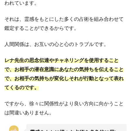
われています。
先生
5.2
それは、霊感をもとにした多くの占術を組み合わせて
2.電
鑑定することができるからです。
話占
いヴ
ェル
人間関係は、お互いの心と心のトラブルです。
ニ｜
清流
（セ
レナ先生の思念伝達やチャネリングを使用すること
イリ
で、お相手の潜在意識にあなたの気持ちを伝えること
ュ
ウ）
で、お相手の気持ちが変化しそれが行動となって表れ
先生
てくるのです。
5.3
3.電
ですから、徐々に関係性がより良い方向に向かうこと
話占
は間違いありません。
いヴ
ェル
ニ｜