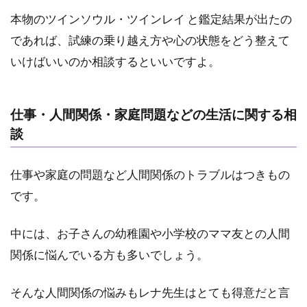
術
や
本物のツインソウル・ツインレイ と鑑定結果が出たの
悩
であれば、試練の乗り越え方や心の状態をどう整えて
み
いけばいいのか相談するといいですよ。
が
得
意
な
仕事・人間関係・家庭問題などの生活に関する相
占
談
い
師
5.1
仕事や家庭の問題など人間関係のトラブルはつきもの
1.電
です。
話占
いヴ
ェル
中には、お子さんの幼稚園や小学校のママ友との人間
ニ｜
関係に悩んでいる方も多いでしょう。
春華
（シ
ュ
そんな人間関係の悩みもレナ先生はとても得意だと言
カ）