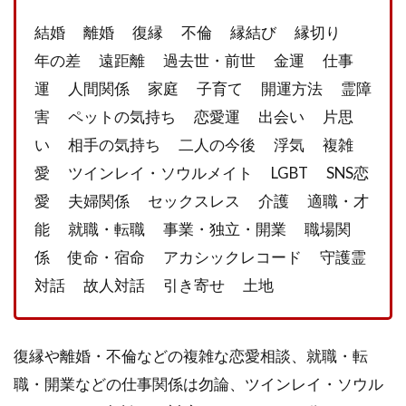
悩ん
結婚 離婚 復縁 不倫 縁結び 縁切り
でい
る人
年の差 遠距離 過去世・前世 金運 仕事
運 人間関係 家庭 子育て 開運方法 霊障
3.3
3.ツ
害 ペットの気持ち 恋愛運 出会い 片思
イン
い 相手の気持ち 二人の今後 浮気 複雑
レイ
やツ
愛 ツインレイ・ソウルメイト LGBT SNS恋
イン
愛 夫婦関係 セックスレス 介護 適職・才
ソウ
ルを
能 就職・転職 事業・独立・開業 職場関
知り
係 使命・宿命 アカシックレコード 守護霊
たい
人
対話 故人対話 引き寄せ 土地
3.4
4.誰
復縁や離婚・不倫などの複雑な恋愛相談、就職・転
にも
相談
職・開業などの仕事関係は勿論、ツインレイ・ソウル
でき