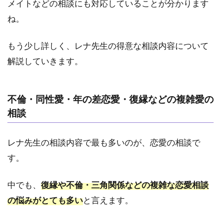
メイトなどの相談にも対応していることが分かります
ない
悩み
ね。
を抱
えて
もう少し詳しく、レナ先生の得意な相談内容について
いる
人
解説していきます。
3.5
5.仕
事や
不倫・同性愛・年の差恋愛・復縁などの複雑愛の
友達
相談
など
の人
間関
レナ先生の相談内容で最も多いのが、恋愛の相談で
係に
す。
悩ん
でい
る人
中でも、
復縁や不倫・三角関係などの複雑な恋愛相談
4
の悩みがとても多い
と言えます。
電話
占い