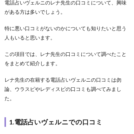
電話占いヴェルニのレナ先生の口コミについて、興味
ィー
ル｜
がある方は多いでしょう。
雪下
氷姫
特に悪い口コミがないのかについても知りたいと思う
（ユ
キシ
人もいると思います。
タヒ
メ）
先生
この項目では、レナ先生の口コミについて調べたこと
をまとめて紹介します。
5.6
6.電
話占
レナ先生の在籍する電話占いヴェルニの口コミは勿
いフ
論、ウラスピやレディスピの口コミも調べてみまし
ィー
ル｜
た。
ブル
ーロ
ーズ
1.電話占いヴェルニでの口コミ
先生
5.7