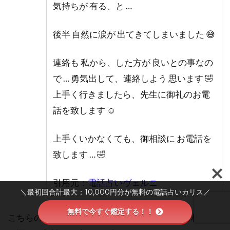
気持ちが 有る、と …
後半 自然に涙が 出てきてしまいました 😅
連絡も 私から、した方が 良いとの事なの
で … 勇気出して、連絡しよう 思います 🤣
上手く行きましたら、先生に御礼のお電
話を致します ☺️
上手くいかなくても、御相談に お電話を
致します … 🤣
引用元：
電話占いヴェルニ
＼最初回合計最大：10,000円分が無料の電話占いカリス／
無料で今すぐ鑑定する！！
こちらの相談者は、どうしても忘れられないお相手と