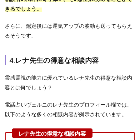
1.ま
きるでしょう。
だ好
きな
あの
さらに、鑑定後には運気アップの波動も送ってもらえ
人と
るそうです。
復縁
した
いと
悩ん
4.レナ先生の得意な相談内容
でい
る人
霊感霊視の能力に優れているレナ先生の得意な相談内
3.2
容とは何でしょう？
2.不
倫や
年の
電話占いヴェルニのレナ先生のプロフィール欄では、
差恋
以下のような多くの相談内容が例示されています。
愛な
ど複
雑愛
の未
来に