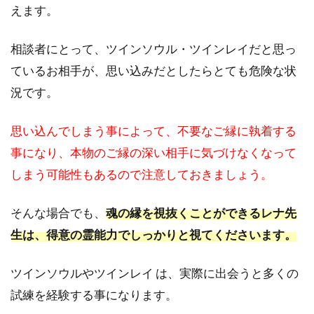
えます。
対処
方法
相談者にとって、ツインソウル・ツインレイだと思っ
5
電
ているお相手が、思い込みだとしたらとても危険な状
話
況です。
占
い
ヴ
思い込んでしまう事によって、不要なご縁に執着する
ェ
事になり、本物のご縁の深い相手に気づけなくなって
ル
ニ
しまう可能性もあるので注意しておきましょう。
｜
レ
そんな場合でも、
魂の縁を視抜くことができるレナ先
ナ
先
生は、得意の霊能力でしっかりと視てくださいます。
生
に
ツインソウルやツインレイ は、実際に出会うと多くの
似
た
試練を経験する事になります。
占