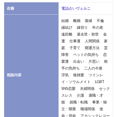
1.2
2.レ
在籍
電話占いヴェルニ
ナ先
生の
結婚 離婚 復縁 不倫
鑑定
縁結び 縁切り 年の差
料
遠距離 過去世・前世 金
1.3
運 仕事運 人間関係 家
3.レ
庭 子育て 開運方法 霊
ナ先
障害 ペットの気持ち 恋
生が
愛運 出会い 片思い 相
扱う
占術
手の気持ち 二人の今後
相談内容
浮気 複雑愛 ツインレ
1.4
イ・ソウルメイト LGBT
4.レ
ナ先
SNS恋愛 夫婦関係 セック
生の
スレス 介護 適職・才
得意
能 就職・転職 事業・独
な相
立・開業 職場関係 使
談内
命・宿命 アカシックレコー
容