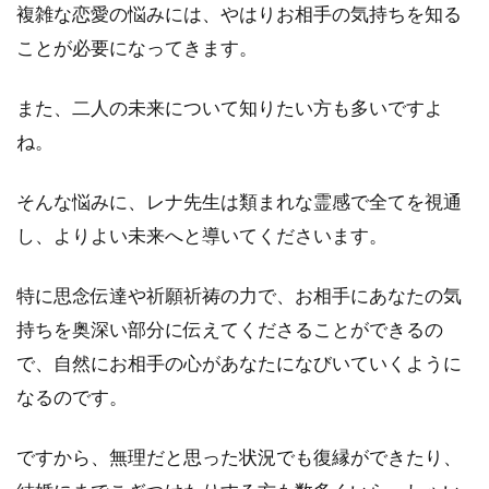
複雑な恋愛の悩みには、やはりお相手の気持ちを知る
ヴェ
ルニ
ことが必要になってきます。
｜レ
ナ先
また、二人の未来について知りたい方も多いですよ
生に
お得
ね。
に占
って
そんな悩みに、レナ先生は類まれな霊感で全てを視通
もら
うに
し、よりよい未来へと導いてくださいます。
は？
4.1
特に思念伝達や祈願祈祷の力で、お相手にあなたの気
1.電
持ちを奥深い部分に伝えてくださることができるの
話占
いヴ
で、自然にお相手の心があなたになびいていくように
ェル
なるのです。
ニの
初回
特典
ですから、無理だと思った状況でも復縁ができたり、
を活