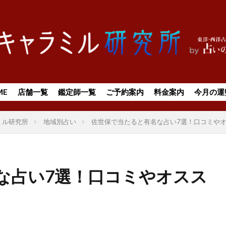
ME
店舗一覧
鑑定師一覧
ご予約案内
料金案内
今月の運
ミル研究所
地域別占い
佐世保で当たると有名な占い7選！口コミや
な占い7選！口コミやオスス