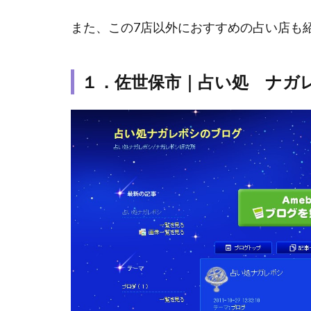
1.1
１．
また、この7店以外におすすめの占い店も
佐世
保市
｜占
１．佐世保市｜占い処 ナガ
い
処
ナガ
レボ
シ
1.2
2．
佐世
保市
｜ヒ
ーリ
ング
マー
ゴ