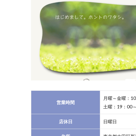
美子
の手
相見
1.2
２．
蒲田
｜タ
ロッ
トと
占星
学
紫心
1.3
月曜～金曜：10
営業時間
３．蒲田
土曜：19：00～
｜占い＆
天然石&
店休日
日曜日
クリスタ
ルヒーリ