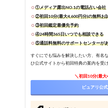
①メディア露出NO.1の電話占い会社
②初回10分(最大4,600円分)の無料
③初回鑑定最優先予約
④24時間365日いつでも相談できる
⑤通話料無料のサポートセンターがある(9:
すぐにでも悩みを解決したい方、有名
ひ公式サイトから初回特典の案内を受
＼初回10分(最大
ピュアリ公式