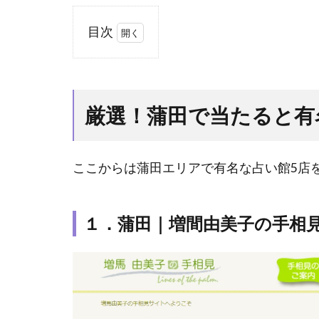
目次
1
厳
選！
蒲田
厳選！蒲田で当たると有
で当
たる
と有
ここからは蒲田エリアで有名な占い館5店
名な
占い
店5
１．蒲田｜増間由美子の手相
選
1.1
１．
蒲田
｜増
間由