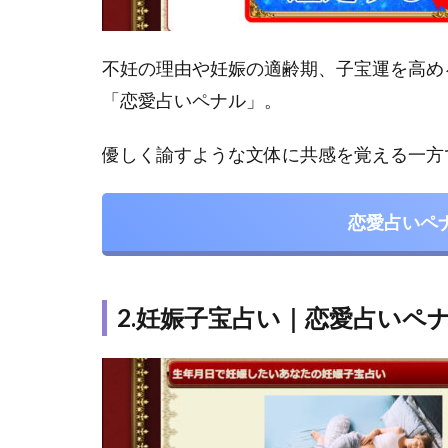
イラ
1.4
4.妊
不妊の理由や妊娠の適齢期、子宝運を高め
娠の
「恋愛占いペナル」。
ルー
ン占
優しく諭すような文体に共感を覚える一方
い
1.5
5.黒
恋愛占いペ
猫ア
ミュ
ーの
タロ
2.妊娠子宝占い｜恋愛占いペ
ット
占い
1.6
6.占
いマ