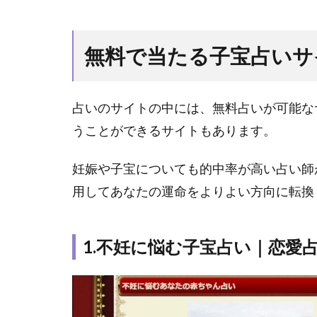
無
料
で
無料で当たる子宝占いサ
当
た
る
占いのサイトの中には、無料占いが可能な
子
宝
うことができるサイトもあります。
占
い
妊娠や子宝についても的中率が高い占い師
サ
用してあなたの運命をよりよい方向に転換
イ
ト7
選
1.不妊に悩む子宝占い｜恋愛
1.1
1.不
妊に
悩む