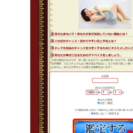
子宝
占い
｜恋
愛占
いペ
ナル
1.2
2.妊
娠子
宝占
い｜
恋愛
占い
ペナ
ル
1.3
3.占
いア