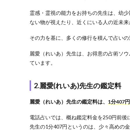
内容
霊感・霊視の能力をお持ちの先生は、幼少
2
ない物が視えたり、近くにいる人の近未来
電話
占い
その力を基に、多くの修行を積んで占いの
エキ
サイ
ト｜
麗愛（れいあ）先生は、お得意の占術ソウ
麗愛
ています。
(れ
い
あ)
2.麗愛(れいあ)先生の鑑定料
先生
の鑑
定は
麗愛（れいあ）先生の鑑定料は、
1分407円
本当
に当
電話占いでは、概ね鑑定料金を250円前
た
る？
先生の1分407円というのは、少々高めの