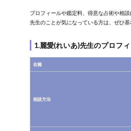
的
プロフィールや鑑定料、得意な占術や相談
な
情
先生のことが気になっている方は、ぜひ基
報
1.1
1.麗愛(れいあ)先生のプロフ
1.麗
愛(れ
いあ)
在籍
先生
のプ
ロフ
ィー
ル
相談方法
1.2
2.麗
愛(れ
いあ)
先生