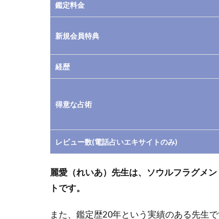
鑑定料金
の鑑
定料
新規会員特典
1.3
3.麗
愛(れ
経歴
いあ)
先生
が扱
得意な占術
う占
術
1.4
レビュー数(電話占いエキサイトのみ)
4.麗
愛(れ
麗愛（れいあ）先生は、ソウルフラグメン
いあ)
先生
トです。
の得
意な
また、鑑定歴20年という実績のある先生で
相談