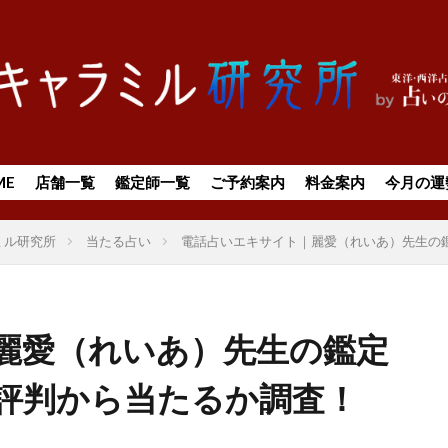
ME
店舗一覧
鑑定師一覧
ご予約案内
料金案内
今月の運
ミル研究所
当たる占い
電話占いエキサイト｜麗愛（れいあ）先生の
麗愛（れいあ）先生の鑑定
評判から当たるか調査！