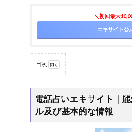
＼初回最大10,
エキサイト公
目次
1
電
話
占
電話占いエキサイト｜麗
い
エ
ル及び基本的な情報
キ
サ
イ