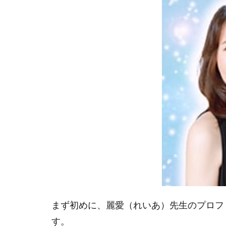
ト
｜
麗
愛
(れ
い
あ)
先
生
の
プ
ロ
フ
ィ
ー
ル
及
び
まず初めに、麗愛（れいあ）先生のプロフ
基
す。
本