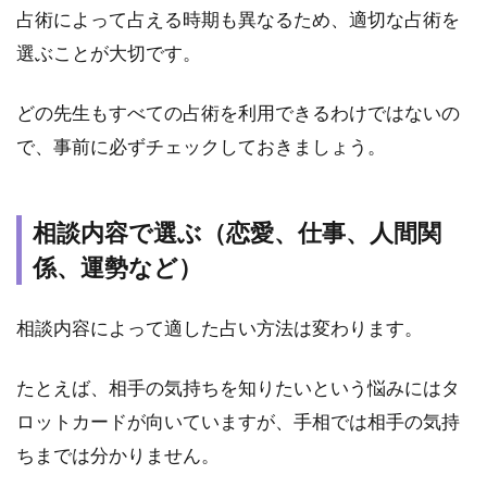
占術によって占える時期も異なるため、適切な占術を
2
厳
選ぶことが大切です。
選！
吉祥
どの先生もすべての占術を利用できるわけではないの
寺で
当た
で、事前に必ずチェックしておきましょう。
ると
有名
な占
相談内容で選ぶ（恋愛、仕事、人間関
い店
10
係、運勢など）
選
2.1
1.
相談内容によって適した占い方法は変わります。
吉祥寺
本町１
たとえば、相手の気持ちを知りたいという悩みにはタ
丁目｜
占いの
ロットカードが向いていますが、手相では相手の気持
アリー
ちまでは分かりません。
ナ 吉祥
寺