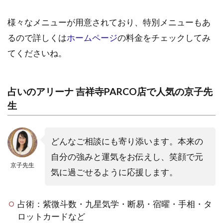
占い
師
様々なメニューが用意されており、特別メニューもあ
ミカ
タ
るので詳しくは
ホームページ
の料金をチェックしてみ
てくださいね。
3.5
吉祥
寺｜
占い
占いのアリーナ 吉祥寺PARCO店で人気の京子先
カフ
生
ェthe
KID
4
どんなご相談にも寄り添います。本来の
吉
自分の強みと運気をお伝えし、笑顔で元
祥
京子先生
寺
気に過ごせるように応援します。
の
占
い
占術：紫微斗数・九星気学・断易・宿曜・手相・タ
に
ロットカードなど
関