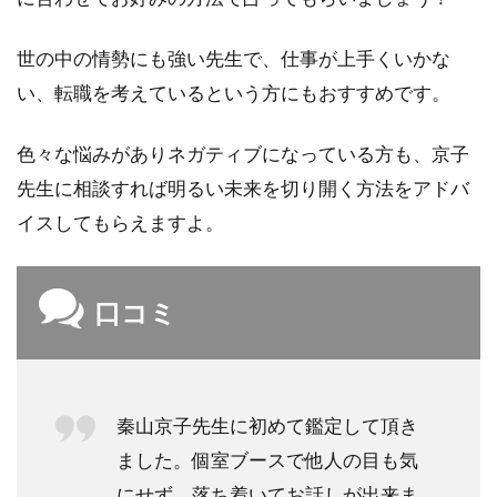
4.2
予約
世の中の情勢にも強い先生で、仕事が上手くいかな
なし
い、転職を考えているという方にもおすすめです。
でも
占っ
ても
色々な悩みがありネガティブになっている方も、京子
らえ
先生に相談すれば明るい未来を切り開く方法をアドバ
ます
か？
イスしてもらえますよ。
4.3
霊視
やス
口コミ
ピリ
チュ
アル
カウ
ンセ
秦山京子先生に初めて鑑定して頂き
リン
ました。個室ブースで他人の目も気
グが
受け
にせず、落ち着いてお話しが出来ま