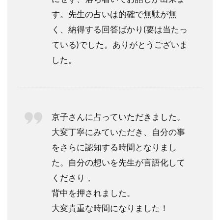
られ
す。先生の占いは的確で無駄が無
る場
所
く、納得する回答ばかり(要は当たっ
は？
ている)でした。ありがとうございま
4.4
した。
男性
一人
でも
入り
やす
京子さんに占っていただきました。
いお
店は
大変丁寧にみていただき、自分の事
あり
をさらに認知する時間となりまし
ます
か？
た。自分の想いを先生が言語化して
くださり，
4.5
吉祥
背中を押されました。
寺で
大変貴重な時間になりました！
占い
料金