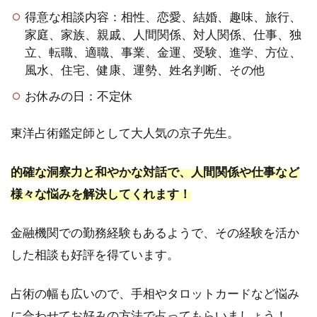
す
得意な相談内容：相性、恋愛、結婚、趣味、旅行、
る
家庭、家族、親戚、人間関係、対人関係、仕事、独
よ
立、転職、適職、事業、金運、受験、進学、方位、
く
風水、住宅、健康、運勢、姓名判断、その他
あ
る
お休みの日：不定休
質
問
東洋占術鑑定師として大人気の京子先生。
4.1
吉祥
的確な洞察力と和やかな対話で、人間関係や仕事など
寺の
占い
様々な悩みを解決してくれます！
の料
金相
場は
金融機関での勤務経験もあるようで、その経験を活か
どれ
した相談も好評を得ています。
くら
いで
す
占術の幅も広いので、手相やタロットカードなど悩み
か？
に合わせてお好みの方法で占ってもらいましょう！