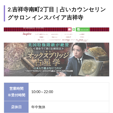
か
ら
2.吉祥寺南町2丁目｜占いカウンセリン
な
グサロン インスパイア吉祥寺
か
っ
た
場
合
営業時間
10:00～22:00
※受付時間
店休日
年中無休