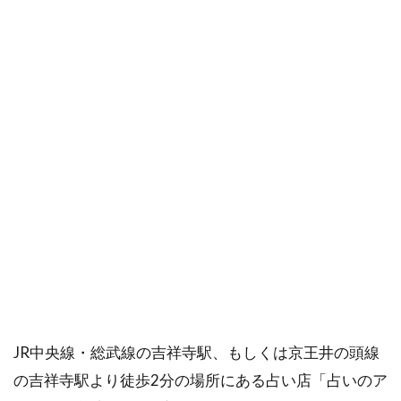
吉祥
寺本
町1丁
目｜
沖縄
料理
琉球
3.2
吉祥
寺南
町1丁
目｜
陰陽
五行
道 帝
王算
命学
会 占
JR中央線・総武線の吉祥寺駅、もしくは京王井の頭線
術サ
の吉祥寺駅より徒歩2分の場所にある占い店「占いのア
ロ
ン・