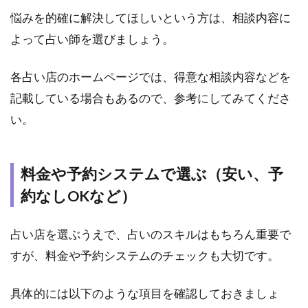
PARCO
悩みを的確に解決してほしいという方は、相談内容に
店
よって占い師を選びましょう。
2.2
2.吉
各占い店のホームページでは、得意な相談内容などを
祥寺
南町2
記載している場合もあるので、参考にしてみてくださ
丁目
い。
｜占
いカ
ウン
セリ
料金や予約システムで選ぶ（安い、予
ング
約なしOKなど）
サロ
ン イ
ンス
占い店を選ぶうえで、占いのスキルはもちろん重要で
パイ
ア吉
すが、料金や予約システムのチェックも大切です。
祥寺
具体的には以下のような項目を確認しておきましょ
2.3