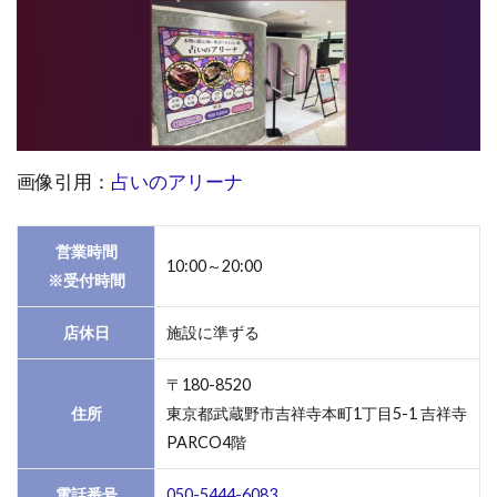
TAROT21
2.8
8.吉祥
寺本
町1丁
目｜
YUKO
画像引用：
占いのアリーナ
占い
サロ
ン
営業時間
10:00～20:00
※受付時間
2.9
9.吉
店休日
施設に準ずる
祥寺
南町1
丁目
〒180-8520
｜吉
住所
東京都武蔵野市吉祥寺本町1丁目5-1 吉祥寺
祥寺
PARCO4階
の母
2.10
電話番号
050-5444-6083