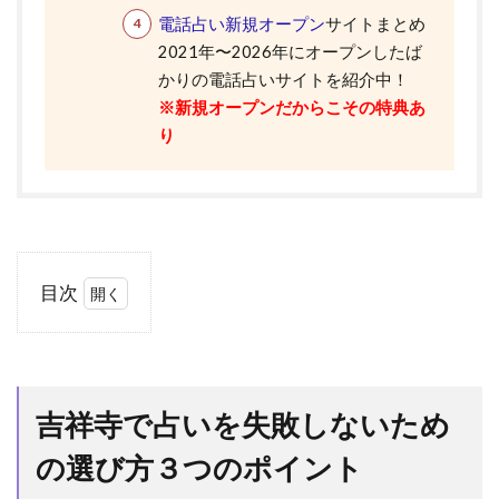
電話占い新規オープン
サイトまとめ
2021年〜2026年にオープンしたば
かりの電話占いサイトを紹介中！
※新規オープンだからこその特典あ
り
目次
1
吉
祥
寺
吉祥寺で占いを失敗しないため
で
占
の選び方３つのポイント
い
を