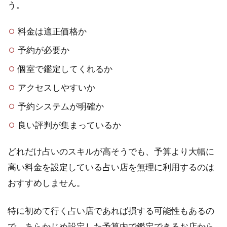
3.吉
う。
祥寺
本町1
料金は適正価格か
丁目
｜ハ
予約が必要か
ーモ
ニカ
個室で鑑定してくれるか
横丁
占い
アクセスしやすいか
館 月
予約システムが明確か
の扉
良い評判が集まっているか
2.4
4.吉
祥寺
どれだけ占いのスキルが高そうでも、予算より大幅に
本町1
高い料金を設定している占い店を無理に利用するのは
丁目
｜占
おすすめしません。
い
館
特に初めて行く占い店であれば損する可能性もあるの
阿吽
（あ
で、あらかじめ設定した予算内で鑑定できるお店から