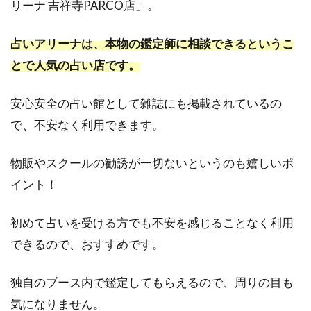
リーナ 吉祥寺PARCO店」。
ジュ
ピタ
占いアリーナは、本物の鑑定師に相談できるというこ
ー
とで人気の占い店です。
3.3
吉祥
寺本
安心安全の占い館として雑誌にも掲載されているの
町1丁
で、不安なく利用できます。
目｜
開運
館
物販やスクールの勧誘が一切ないというのも嬉しいポ
E&E
イント！
吉祥
寺ヨ
ドバ
初めて占いを受ける方でも不安を感じることなく利用
シ鑑
できるので、おすすめです。
定所
3.4
独自のブース内で鑑定してもらえるので、周りの目も
吉祥
寺｜
気になりません。