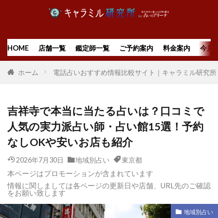
HOME
店舗一覧
鑑定師一覧
ご予約案内
料金案内
今月
ホーム
電話占いおすすめ情報比較サイト｜キャラミル研究所
吉祥寺で本当に当たる占いは？口コミで
人気の実力派占い師・占い館15選！予約
なしOKや安いお店も紹介
2026年7月30日
地域別占い
東京都
本ページはプロモーションが含まれています
情報に関しましては各ページの更新日や店舗、URL先のご確認
をお願い致します
地域別占い