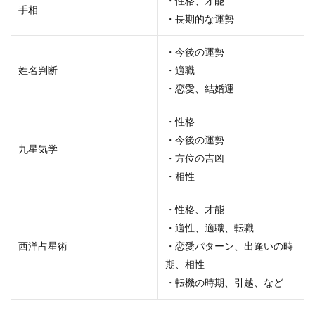
・性格、才能
手相
事、
・長期的な運勢
人間
関
・今後の運勢
係、
姓名判断
運勢
・適職
な
・恋愛、結婚運
ど）
・性格
1.3
・今後の運勢
料金
九星気学
や予
・方位の吉凶
約シ
・相性
ステ
ムで
・性格、才能
選ぶ
・適性、適職、転職
（安
い、
西洋占星術
・恋愛パターン、出逢いの時
予約
期、相性
なし
・転機の時期、引越、など
OKな
ど）