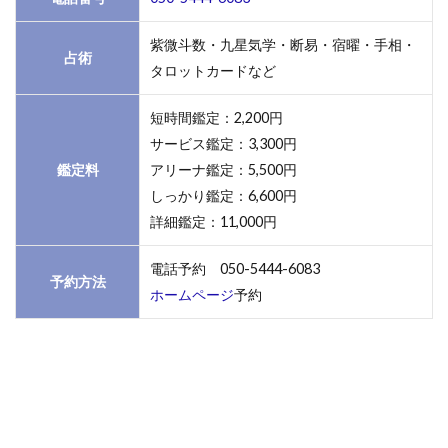
10.吉
祥寺本
紫微斗数・九星気学・断易・宿曜・手相・
占術
町1丁
タロットカードなど
目｜大
原三千
短時間鑑定：2,200円
家
サービス鑑定：3,300円
office
鑑定料
アリーナ鑑定：5,500円
3
しっかり鑑定：6,600円
まだ
詳細鑑定：11,000円
まだ
あ
電話予約 050-5444-6083
る！
予約方法
吉祥
ホームページ
予約
寺で
オス
スメ
の占
い
3.1