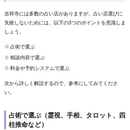
失
敗
吉祥寺には多数の占い店がありますが、占い店選びに
し
失敗しないためには、以下の3つのポイントを意識しま
な
い
しょう。
た
め
占術で選ぶ
の
選
相談内容で選ぶ
び
方
料金や予約システムで選ぶ
３
つ
次から詳しく解説するので、参考にしてみてくださ
の
ポ
い。
イ
ン
ト
占術で選ぶ（霊視、手相、タロット、四
1.1
柱推命など）
占術