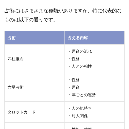
で選
ぶ
占術にはさまざまな種類がありますが、特に代表的な
（霊
ものは以下の通りです。
視、
手
相、
占術
タロ
占える内容
ッ
ト、
・運命の流れ
四柱
四柱推命
・性格
推命
・人との相性
な
ど）
・性格
1.2
六星占術
・運命
相談
・年ごとの運勢
内容
で選
・人の気持ち
ぶ
タロットカード
（恋
・対人関係
愛、
仕