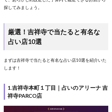
う
探してみましょう。
ん）
2.5
5.
吉祥寺本
町1丁目
厳選！吉祥寺で当たると有名な
｜占いサ
ロン
占い店10選
SAKURA
2.6
6.
吉祥寺南
まずは吉祥寺で当たると有名な占い店10選を紹介いた
町1丁目
します！
｜四柱推
命専門占
い鑑定所
URANAI+
1.吉祥寺本町１丁目｜占いのアリーナ 吉
akizuki
祥寺PARCO店
2.7
7.吉
祥寺本町1
丁目｜