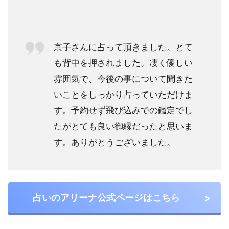
が安
いの
はど
この
京子さんに占って頂きました。とて
お店
も背中を押されました。凄く優しい
です
か？
雰囲気で、今後の事について聞きた
5
いことをしっかり占っていただけま
お
す。予約せず飛び込みでの鑑定でし
好
たがとても良い御縁だったと思いま
み
の
す。ありがとうございました。
占
い
師
さ
ん
占いのアリーナ公式ページはこちら
が
見
つ