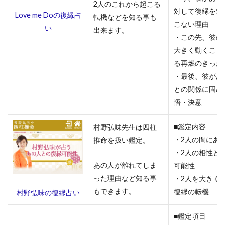
2人のこれから起こる
対して復縁を求
Love me Doの復縁占
転機などを知る事も
4.4
こない理由
い
リス
出来ます。
・この先、彼の
ミィ
大きく動くこと
4.5
る再燃のきっか
アル
・最後、彼があ
カナ
との関係に固め
5
悟・決意
無
料
■鑑定内容
村野弘味先生は四柱
で
・2人の間にあ
推命を扱い鑑定。
使
・2人の相性と
え
る
あの人が離れてしま
可能性
当
った理由など知る事
・2人を大きく
た
もできます。
復縁の転機
村野弘味の復縁占い
り
す
■鑑定項目
ぎ