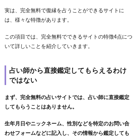
ら直
接鑑
実は、完全無料で復縁を占うことができるサイトに
定し
は、様々な特徴があります。
ても
らえ
るわ
この項目では、完全無料でできるサイトの特徴4点につ
けで
いて詳しいことを紹介していきます。
はな
い
1.2
占い師から直接鑑定してもらえるわけ
あり
ではない
きた
りな
回答
まず、完全無料の占いサイトでは、占い師に直接鑑定
が多
い
してもらうことはありません。
1.3
生年月日やニックネーム、性別などを特定のお問い合
あな
たに
わせフォームなどに記入し、その情報から鑑定しても
は当