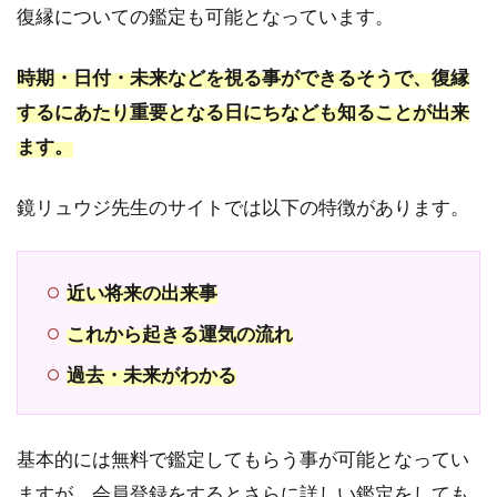
復縁についての鑑定も可能となっています。
して
ほし
い
時期・日付・未来などを視る事ができるそうで、復縁
7.6
するにあたり重要となる日にちなども知ることが出来
復縁
ます。
でき
る運
命の
鏡リュウジ先生のサイトでは以下の特徴があります。
日を
教え
てほ
近い将来の出来事
しい
これから起きる運気の流れ
7.7
次の
過去・未来がわかる
恋愛
に進
むべ
きか
基本的には無料で鑑定してもらう事が可能となってい
アド
ますが、会員登録をするとさらに詳しい鑑定をしても