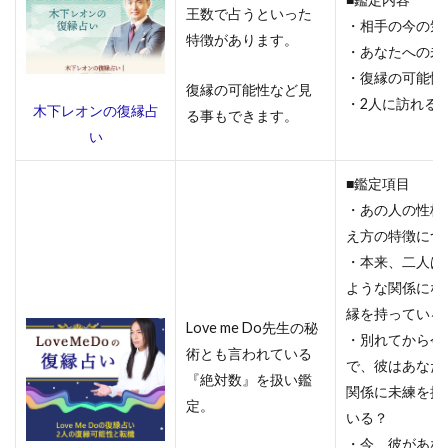
王数で占うといった
で利
・相手の今の気
用で
特徴があります。
・あなたへの未
きる
・復縁の可能性
チャ
復縁の可能性など見
ット
・2人に訪れる
木下レオンの復縁占
る事もできます。
占い
い
サイ
ト一
覧！
■鑑定項目
・あの人の性格
4.1
え方の特徴につ
ヴェ
・本来、二人は
ルニ
ような関係にな
4.2
縁を持っている
Clover
Love me Do先生の秘
・別れてから今
チャッ
術とも言われている
で、彼はあなた
ト占い
『絶対数』を扱い鑑
関係に未練を抱
4.3
定。
いる？
ウラ
・今、彼があな
ーラ