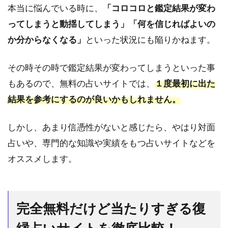
縁占い
本当に悩んでいる時に、
「コロコロと鑑定結果が変わ
ってしまうと動揺してしまう」「何を信じればよいの
3
特
か分からなくなる」
といった状況にも陥りかねます。
典
を
その時その時で鑑定結果が変わってしまうといった事
活
用
もあるので、無料の占いサイトでは、
１度最初に出た
し
結果を参考にするのが良いかもしれません。
完
全
無
しかし、あまり信憑性がないと感じたら、やはり対面
料
占いや、専門的な知識や実績をもつ占いサイトなどを
で
復
オススメします。
縁
占
い
が
完全無料だけど当たりすぎる復
で
き