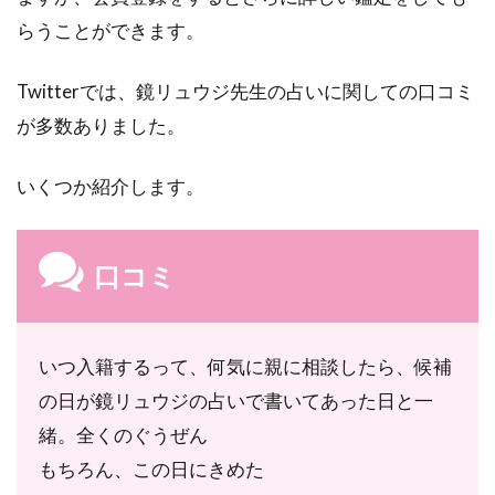
バイ
スが
らうことができます。
欲し
い
Twitterでは、鏡リュウジ先生の占いに関しての口コミ
7.8
が多数ありました。
振ら
れた
原因
いくつか紹介します。
を教
えて
ほし
口コミ
い
8
復
いつ入籍するって、何気に親に相談したら、候補
縁
占
の日が鏡リュウジの占いで書いてあった日と一
い
緒。全くのぐうぜん
｜
占
もちろん、この日にきめた
術