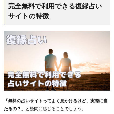
完全無料で利用できる復縁占い
料
で
サイトの特徴
利
用
で
き
る
復
縁
占
い
サ
イ
ト
の
特
徴
1.1
「無料の占いサイトってよく見かけるけど、実際に当
占い
たるの？」
と疑問に感じることでしょう。
師か