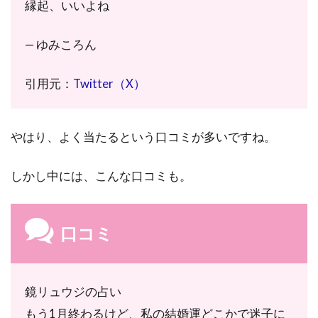
縁起、いいよね
別
の
お
— ゆみころん
す
す
め
引用元：
Twitter（X）
占
い
師
やはり、よく当たるという口コミが多いですね。
ま
と
め
しかし中には、こんな口コミも。
8.1
霊
感・
口コミ
霊視
のお
すす
め復
鏡リュウジの占い
縁占
もう1月終わるけど、私の結婚運どこかで迷子に
い師3