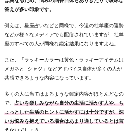
は異なるため、悩みの回答自体もありきたりで曖昧な
2
完全
答えが多い印象です。
無料
だけ
例えば、星座占いなどと同様で、今週の牡羊座の運勢
ど当
たり
などが様々なメディアでも配信されていますが、牡羊
すぎ
座のすべての人が同様な鑑定結果になりますよね。
る復
縁占
いサ
また、「ラッキーカラーは黄色・ラッキーアイテムは
イト
メガネとTシャツ」などアドバイス自体が多くの人が
を徹
底比
共感できるような内容になっています。
較！
2.1
多くの人に当てはまるような鑑定内容がほとんどなの
水晶
で、
占いを楽しみながら自分の生活に活かす人や、ち
玉子
の復
ょっとした生活のヒントに活かすには十分ですが、深
縁占
いお悩みを抱えている場合はあまり適しているとは言
い
えない
でしょう。