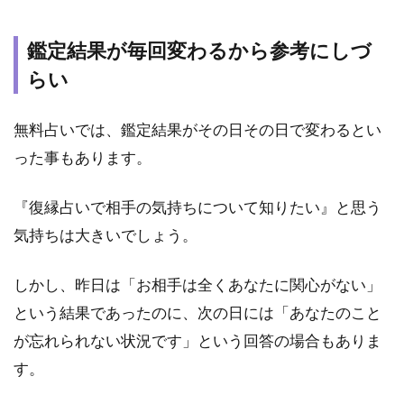
2.8
シー
鑑定結果が毎回変わるから参考にしづ
クエ
らい
ンス
はや
とも
無料占いでは、鑑定結果がその日その日で変わるとい
の復
縁占
った事もあります。
い
2.9
『復縁占いで相手の気持ちについて知りたい』と思う
中園
気持ちは大きいでしょう。
ミホ
の復
しかし、昨日は「お相手は全くあなたに関心がない」
縁占
い
という結果であったのに、次の日には「あなたのこと
2.10
が忘れられない状況です」という回答の場合もありま
ゲッタ
す。
ーズ飯
田の復