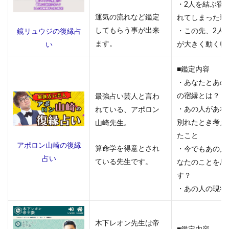
・2人を結ぶ宿
電話占
い
運気の流れなど鑑定
れてしまった理
してもらう事が出来
・この先、2人
鏡リュウジの復縁占
3.7
ます。
が大きく動く転
い
みん
なの
電話
■鑑定内容
占い
・あなたとあの
の宿縁とは？
最強占い芸人と言わ
3.8
・あの人があな
れている、アポロン
電話
占い
別れたとき考え
山崎先生。
エキ
たこと
サイ
アポロン山崎の復縁
算命学を得意とされ
・今でもあの人
ト
占い
ている先生です。
なたのことを思
4
す？
初回
・あの人の現状
特典
を使
って
木下レオン先生は帝
無料
■鑑定内容