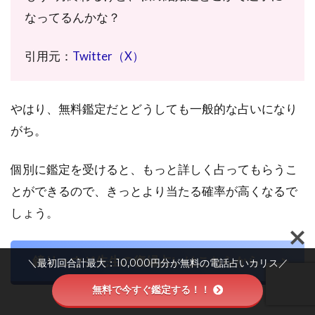
選
なってるんかな？
8.2
引用元：
Twitter（X）
タロ
ット
占い
のお
やはり、無料鑑定だとどうしても一般的な占いになり
すす
がち。
め復
縁占
い師3
個別に鑑定を受けると、もっと詳しく占ってもらうこ
選
とができるので、きっとより当たる確率が高くなるで
8.3
しょう。
四柱
推命
のお
鏡リュウジ先生の復縁占いはこちらから
すす
＼最初回合計最大：10,000円分が無料の電話占いカリス／
め復
無料で今すぐ鑑定する！！
縁占
い師3