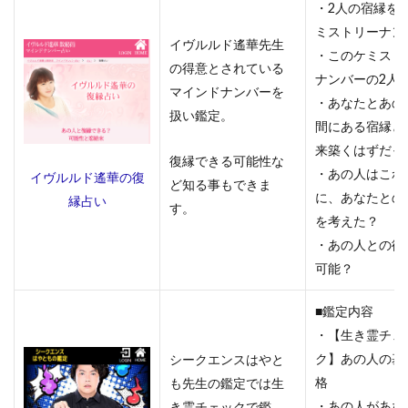
る
・2人の宿縁を
メ
ミストリーナン
ー
イヴルルド遙華先生
・このケミスト
ル
の得意とされている
ナンバーの2人
占
マインドナンバーを
い
・あなたとあの
扱い鑑定。
サ
間にある宿縁と
イ
来築くはずだっ
ト
復縁できる可能性な
・あの人はこれ
ま
イヴルルド遙華の復
ど知る事もできま
と
に、あなたとの
縁占い
す。
め
を考えた？
・あの人との復
5.1
可能？
メー
ル占
いヴ
■鑑定内容
ェル
・【生き霊チェ
ニ
ク】あの人の基
シークエンスはやと
5.2
格
も先生の鑑定では生
LINE
・あの人があな
き霊チェックで鑑