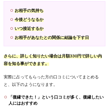
いが
でき
お相手の気持ち
る対
面占
今後どうなるか
い店
いつ接近するか
舗
7
お相手があなたとの関係に結論を下す日
悩み
別の
おす
さらに、詳しく知りたい場合は月額330円で詳しい内
すめ
容を知る事ができます。
の占
術や
特徴
実際に占ってもらった方の口コミについてまとめる
まと
め！
と、以下のようになります。
7.1
「復縁できた！」という口コミが多く、復縁したい
振ら
人にはおすすめ
れた
相手