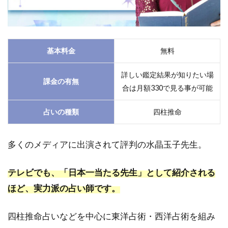
6.4
近畿
地方
の復
基本料金
無料
縁占
いが
詳しい鑑定結果が知りたい場
でき
課金の有無
合は月額330で見る事が可能
る対
面占
占いの種類
四柱推命
い店
舗
6.5
多くのメディアに出演されて評判の水晶玉子先生。
中国
地方
テレビでも、「日本一当たる先生」として紹介される
の復
縁占
ほど、実力派の占い師です。
いが
でき
四柱推命占いなどを中心に東洋占術・西洋占術を組み
る対