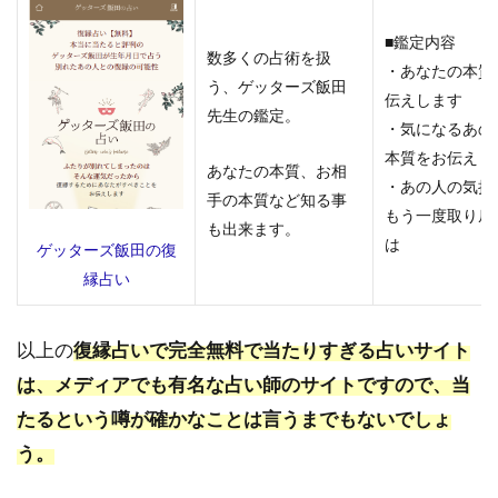
対面
■鑑定内容
占い
数多くの占術を扱
店舗
・あなたの本質
う、ゲッターズ飯田
まと
伝えします
め
先生の鑑定。
・気になるあの
6.1
本質をお伝えし
あなたの本質、お相
北海
・あの人の気持
手の本質など知る事
道・
もう一度取り戻
東北
も出来ます。
は
ゲッターズ飯田の復
地方
の復
縁占い
縁占
いが
でき
以上の
復縁占いで完全無料で当たりすぎる占いサイト
る対
は、メディアでも有名な占い師のサイトですので、当
面占
い店
たるという噂が確かなことは言うまでもないでしょ
舗
う。
6.2