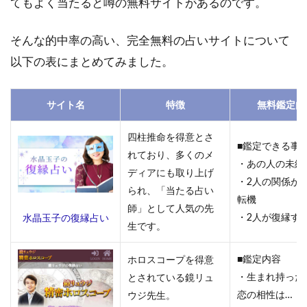
てもよく当たると噂の無料サイトがあるのです。
ール
3.3
そんな的中率の高い、完全無料の占いサイトについて
電話
以下の表にまとめてみました。
占い
ウィ
ル
サイト名
特徴
無料鑑定内
3.4
電話
四柱推命を得意とさ
占い
■鑑定できる事
れており、多くのメ
ピュ
・あの人の未練
ディアにも取り上げ
アリ
・2人の関係が
られ、「当たる占い
3.5
転機
師」として人気の先
電話
・2人が復縁す
水晶玉子の復縁占い
生です。
占い
ヴェ
ルニ
■鑑定内容
ホロスコープを得意
・生まれ持った
とされている鏡リュ
3.6
恋の相性は…
ウジ先生。
SATORI