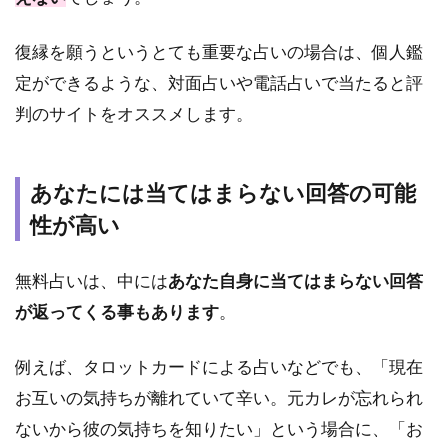
2.2
鏡リ
復縁を願うというとても重要な占いの場合は、個人鑑
ュウ
ジの
定ができるような、対面占いや電話占いで当たると評
復縁
判のサイトをオススメします。
占い
2.3
アポ
あなたには当てはまらない回答の可能
ロン
山崎
性が高い
の復
縁占
無料占いは、中には
あなた自身に当てはまらない回答
い
が返ってくる事もあります
。
2.4
木下
レオ
例えば、タロットカードによる占いなどでも、「現在
ンの
お互いの気持ちが離れていて辛い。元カレが忘れられ
復縁
ないから彼の気持ちを知りたい」という場合に、「お
占い