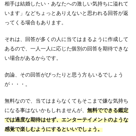
相手は結婚したい・あなたへの激しい気持ちに溢れて
2.5
Love
います」などちょっとありえないと思われる回答が返
me
ってくる場合もあります。
Doの
復縁
占い
それは、回答が多くの人に当てはまるように作成して
あるので、一人一人に応じた個別の回答を期待できな
2.6
村野
い場合があるからです。
弘味
の復
勿論、その回答がぴったりと思う方もいるでしょう
縁占
い
が・・・。
2.7
イヴ
無料なので、当てはまらなくてもそこまで嫌な気持ち
ルル
になる事はないかもしれませんが、
無料でできる鑑定
ド遙
華の
では過度な期待はせず、エンターテイメントのような
復縁
感覚で楽しむようにするといいでしょう。
占い