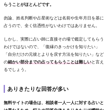
らうことがほとんどです。
ては
まら
ない
勿論、姓名判断や占星術などは名前や生年月日を基に
回答
占うので、全く信憑性がないわけではありません。
の可
能性
が高
しかし、実際に占い師に直接その場で鑑定してもらう
い
わけではないので、「復縁のきっかけを知りたい」
1.4
「自分だけの元彼とよりを戻す方法を知りたい」など
鑑定
結果
の
細かい部分までの占ってもらうことは難しい
と言え
が毎
るでしょう。
回変
わる
から
参考
ありきたりな回答が多い
にし
づら
い
無料サイトの場合は、相談者一人一人に対する占いと