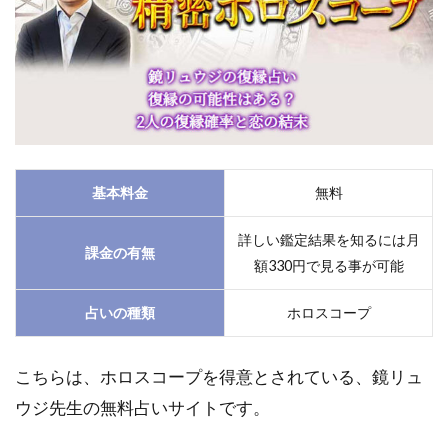
した
い
7.4
復縁
した
い相
手の
気持
ちを
基本料金
無料
知り
たい
詳しい鑑定結果を知るには月
課金の有無
額330円で見る事が可能
7.5
はっ
占いの種類
ホロスコープ
きり
辛口
で復
こちらは、ホロスコープを得意とされている、鏡リュ
縁の
可能
ウジ先生の無料占いサイトです。
性を
鑑定