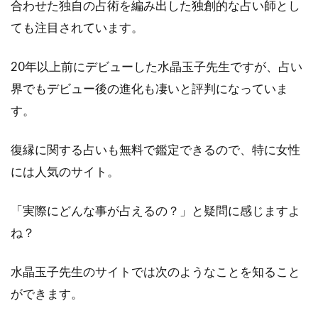
面占
合わせた独自の占術を編み出した独創的な占い師とし
い店
ても注目されています。
舗
6.6
20年以上前にデビューした水晶玉子先生ですが、占い
四国
界でもデビュー後の進化も凄いと評判になっていま
地方
の復
す。
縁占
いが
復縁に関する占いも無料で鑑定できるので、特に女性
でき
る対
には人気のサイト。
面占
い店
舗
「実際にどんな事が占えるの？」と疑問に感じますよ
ね？
6.7
九
州・
水晶玉子先生のサイトでは次のようなことを知ること
沖縄
ができます。
の復
縁占