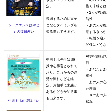
占い
抱く未練とは
定。
5.3
・2人が復縁に
ロー
復縁するために重要
能性
ズタ
となるタイミングを
シークエンスはやと
・あの人が復縁
ロッ
知る事もできます。
もの復縁占い
意するきっかけ
ト
・転機を迎えた
5.4
関係はどうなる
メー
ル占
■無料復縁占い 
いウ
中園ミホ先生は四柱
目
ラナ
推命を得意とされて
・あなたとあの
おり、これからの運
6
相性
勢や流れなどを鑑
復縁
・あの人の心が
相談
定。お相手に未練が
た理由
も可
あるかどうか知る事
能！
・今のあの人の
も出来ます。
当た
中園ミホの復縁占い
状況
りす
ぎる