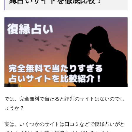
縁占いサイトを徹底比較！
る
電
話
占
い
サ
ー
ビ
ス
一
覧
3.1
電話
占い
カリ
では、完全無料で当たると評判のサイトはないのでし
ス
ょうか？
3.2
電話
占い
実は、いくつかのサイトは口コミなどで復縁占いがと
フィ