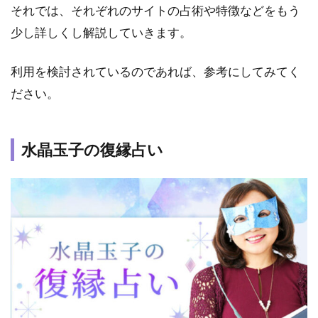
関東
それでは、それぞれのサイトの占術や特徴などをもう
地方
少し詳しくし解説していきます。
の復
縁占
いが
利用を検討されているのであれば、参考にしてみてく
でき
ださい。
る対
面占
い店
舗
水晶玉子の復縁占い
6.3
中部
地方
の復
縁占
いが
でき
る対
面占
い店
舗