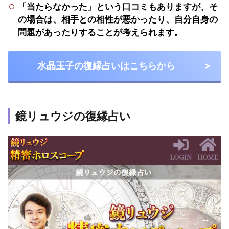
「当たらなかった」という口コミもありますが、そ
と復
の場合は、相手との相性が悪かったり、自分自身の
縁し
たい
問題があったりすることが考えられます。
7.2
振っ
水晶玉子の復縁占いはこちらから
てし
まっ
た相
手と
鏡リュウジの復縁占い
復縁
した
い
7.3
別れ
たば
かり
の相
手と
復縁