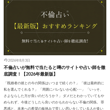
2026年8月3日
不倫占いが無料で当たると噂のサイトや占い師を徹
底調査！【2026年最新版】
「既婚者の彼との今の関係はいつまで続くの？」 「彼は最終的に
私を選んでくれる？」 「周囲にバレないか心配･･･」 「いっそ、
さよならした方が良いのだろうか？」 ダメだとわかっていてもや
められず、今後どうしたら良いのかもわからない不倫の関係。 罪
悪感と、未来への希望の板挟みで苦しい思いをしている人が多い