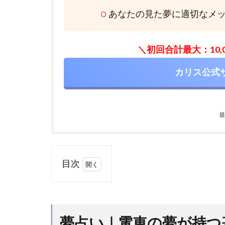
あなたの見た夢に適切なメ
＼初回合計最大：10
カリス公式
提
目次
1
夢占
い｜
電車
夢占い｜電車の夢が持つ