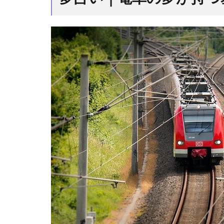
の夢
が持
つ基
本的
な意
味
は？
1.1
現状
を変
えた
い
1.2
物事
を前
に進
めた
い