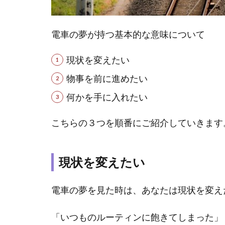
1.3
何か
を手
電車の夢が持つ基本的な意味について
に入
れた
現状を変えたい
い
物事を前に進めたい
2
何かを手に入れたい
夢
占
こちらの３つを順番にご紹介していきます
い
｜
電
車
現状を変えたい
で
の
電車の夢を見た時は、あなたは現状を変え
行
動
別
「いつものルーティンに飽きてしまった」