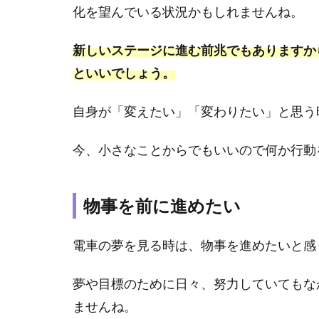
意
化を望んでいる状況かもしれませんね。
味
ま
新しいステージに進む前兆でもありますか
と
め
といいでしょう。
2.1
自身が「変えたい」「変わりたい」と思う
夢占
い｜
電車
今、小さなことからでもいいので何か行動
に乗
る夢
の意
物事を前に進めたい
味
は？
電車の夢を見る時は、物事を進めたいと感
2.2
夢占
夢や目標のために日々、努力していてもな
い｜
電車
ませんね。