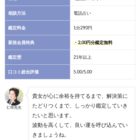
ック
タロ
相談方法
電話占い
ット
によ
る恋
鑑定料金
1分290円
愛相
談が
新規会員特典
・2,00円分鑑定無料
得
意！
鑑定歴
21年以上
2
口コミ総合評価
5.00/5.00
電話
占い
カリ
ス｜
貴女が心に余裕を持てるまで、解決策に
仁玲
たどりつくまで、しっかり鑑定していき
（に
仁玲先生
れ
たいと思います。
い）
波動を高くして、良い運を呼び込んでい
先生
の口
きましょうね。
コ