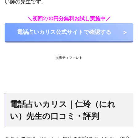
い師の先生です。
占
い
＼初回2,00円分無料お試し実施中／
カ
リ
電話占いカリス公式サイトで確認する
ス
で
オ
ス
提供ティファレト
ス
メ
の
占
い
師
ラ
電話占いカリス｜仁玲（にれ
ン
キ
い）先生の口コミ・評判
ン
グ