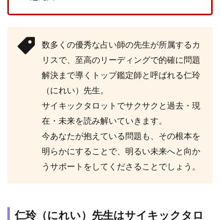
の良
い口
コ
ミ・
評判
数多くの優秀な占い師の先生が所属するカ
リスで、至高のリーディングで的確に問題
2.3
口コ
解決まで導くトップ鑑定師と呼ばれる仁玲
ミ・
（にれい）先生。
評判
で分
サイキックタロットでサクサクと過去・現
かっ
在・未来を読み解いていきます。
た仁
玲
今あなたが抱えている問題も、その根本を
（に
明らかにすることで、明るい未来へと向か
れ
い）
うサポートをしてくださることでしょう。
先生
にお
すす
めの
仁玲（にれい）先生はサイキックタロ
相談