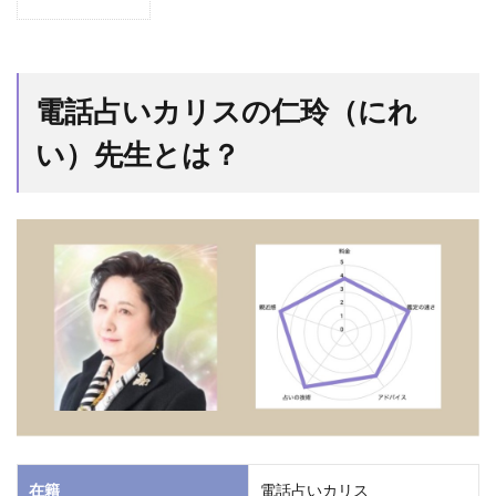
1
電話
占い
カリ
電話占いカリスの仁玲（にれ
スの
仁玲
い）先生とは？
（に
れ
い）
先生
と
は？
1.1
仁玲
（に
れ
い）
先生
はサ
イキ
在籍
電話占いカリス