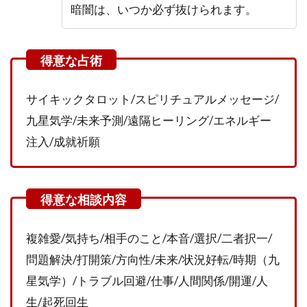
暗闇は、いつか必ず抜けられます。
ミ・
評判
2.1
仁玲
（に
れ
サイキックタロット/スピリチュアルメッセージ/
い）
九星気学/未来予測/遠隔ヒーリング/エネルギー
先生
の残
注入/成就祈願
念な
口コ
ミ・
評判
2.2
仁玲
複雑愛/気持ち/相手のこと/本音/選択/二者択一/
（に
問題解決/打開策/方向性/未来/状況好転/時期（九
れ
星気学）/トラブル回避/仕事/人間関係/開運/人
い）
先生
生/起死回生