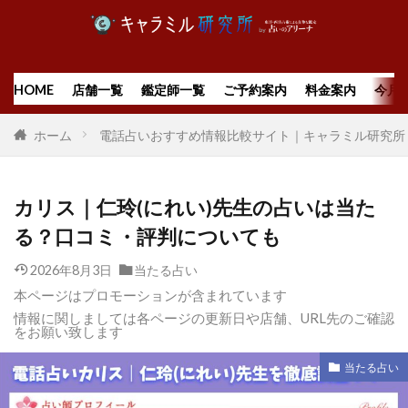
HOME
店舗一覧
鑑定師一覧
ご予約案内
料金案内
今月
ホーム
電話占いおすすめ情報比較サイト｜キャラミル研究所
カリス｜仁玲(にれい)先生の占いは当た
る？口コミ・評判についても
2026年8月3日
当たる占い
本ページはプロモーションが含まれています
情報に関しましては各ページの更新日や店舗、URL先のご確認
をお願い致します
当たる占い