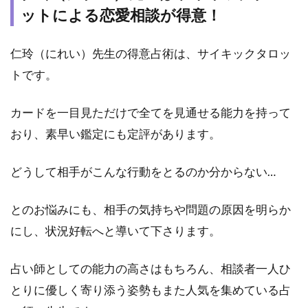
者タ
ットによる恋愛相談が得意！
イプ
3
仁玲（にれい）先生の得意占術は、サイキックタロッ
電話
トです。
占い
カリ
スで
カードを一目見ただけで全てを見通せる能力を持って
仁玲
おり、素早い鑑定にも定評があります。
（に
れ
い）
どうして相手がこんな行動をとるのか分からない…
先生
に鑑
とのお悩みにも、相手の気持ちや問題の原因を明らか
定し
ても
にし、状況好転へと導いて下さります。
らう
方法
占い師としての能力の高さはもちろん、相談者一人ひ
4
とりに優しく寄り添う姿勢もまた人気を集めている占
電
話