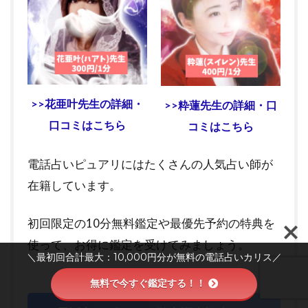
>>花亜叶先生の詳細・
>>粋蓮先生の詳細・口
口コミはこちら
コミはこちら
電話占いピュアリにはたくさんの人気占い師が
在籍しています。
初回限定の10分無料鑑定や最優先予約の特典を
使って、お得に鑑定を受けてみましょう。
＼最初回合計最大：10,000円分が無料の電話占いカリス／
＼ピュアリの口コミ・詳細はこちら／
無料で今すぐ鑑定する！！