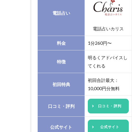
電話占い
電話占いカリス
料金
1分260円〜
明るくアドバイスし
特徴
てくれる
初回合計最大：
初回特典
10,000円分無料
口コミ・評判
口コミ・評判
公式サイト
公式サイト