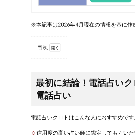
※本記事は2026年4月現在の情報を基に
目次
1
最初
に結
論！
最初に結論！電話占いク
電話
占い
電話占い
クロ
トは
こん
電話占いクロトはこんな人におすすめです
な人
にお
信用度の高い占い師に鑑定してもらいた
すす