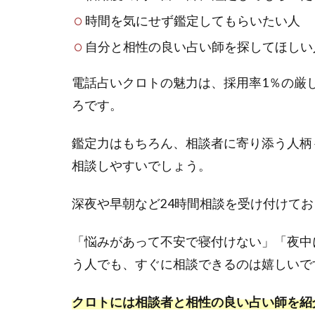
めの
時間を気にせず鑑定してもらいたい人
電話
占い
自分と相性の良い占い師を探してほしい
1.1
電話占いクロトの魅力は、採用率1％の厳
電話
ろです。
占い
クロ
トの
鑑定力はもちろん、相談者に寄り添う人柄
基本
相談しやすいでしょう。
情報
【比
深夜や早朝など24時間相談を受け付けて
較
表】
「悩みがあって不安で寝付けない」「夜中
2
う人でも、すぐに相談できるのは嬉しいで
電話
占い
クロ
クロトには相談者と相性の良い占い師を紹
トの