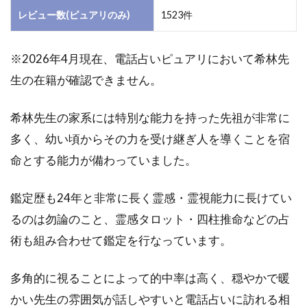
レビュー数(ピュアリのみ)
1523件
2
ピュ
アリ
※2026年4月現在、電話占いピュアリにおいて希林先
希林
生の在籍が確認できません。
先生
の口
コ
希林先生の家系には特別な能力を持った先祖が非常に
ミ・
多く、幼い頃からその力を受け継ぎ人を導くことを宿
評判
は？
命とする能力が備わっていました。
2.1
公式
鑑定歴も24年と非常に長く霊感・霊視能力に長けてい
サイ
るのは勿論のこと、霊感タロット・四柱推命などの占
トの
術も組み合わせて鑑定を行なっています。
口コ
ミ
多角的に視ることによって的中率は高く、穏やかで暖
2.2
口コ
かい先生の雰囲気が話しやすいと電話占いに訪れる相