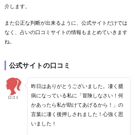
生
介します。
5.4
マド
また公正な判断が出来るように、公式サイトだけでは
レー
なく、占いの口コミサイトの情報もまとめていきます
ヌ先
生
ね。
6
ま
と
公式サイトの口コミ
め
昨日はありがとうございました。
凄く臆
病になっている私に「冒険しなさい！何
口コミ
かあったら私が助けてあげるから！」の
言葉に凄く後押しされました！心強く思
いました！