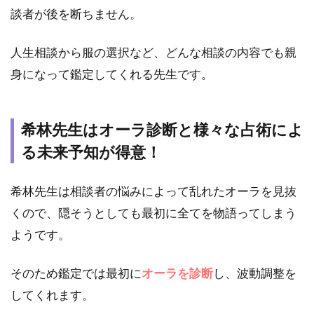
ミサ
談者が後を断ちません。
イト
の口
コミ
人生相談から服の選択など、どんな相談の内容でも親
3
身になって鑑定してくれる先生です。
ピ
ュ
ア
希林先生はオーラ診断と様々な占術によ
リ
で
る未来予知が得意！
希
林
希林先生は相談者の悩みによって乱れたオーラを見抜
先
生
くので、隠そうとしても最初に全てを物語ってしまう
に
ようです。
鑑
定
し
そのため鑑定では最初に
オーラを診断
し、波動調整を
て
してくれます。
も
ら