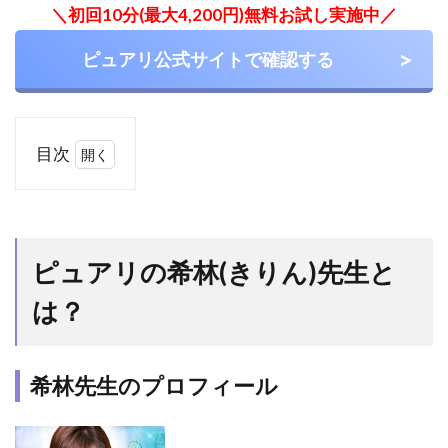
＼初回10分(最大4,200円)無料お試し実施中／
ピュアリ公式サイトで確認する
目次
1
ピュ
アリ
の希
ピュアリの希林(きりん)先生と
林
(き
は？
り
ん)
先生
と
希林先生のプロフィール
は？
1.1