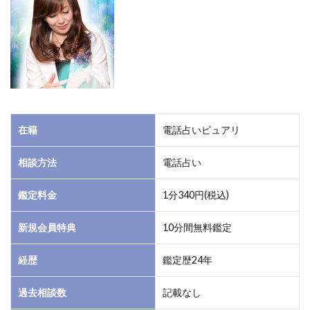
希林
先生
のプ
ロフ
ィー
ル
1.2
希林
在籍
電話占いピュアリ
先生
はオ
相談方法
電話占い
ーラ
診断
と
鑑定料金
1分340円(税込)
様々
な占
新規会員特典
10分間無料鑑定
術に
よる
経歴
鑑定歴24年
未来
予知
過去相談数
記載なし
が得
意！