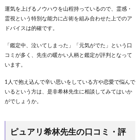
う
運気を上げるノウハウを山程持っているので、霊感・
方
法
霊視という特別な能力に占術を組み合わせた上でのア
ドバイスは的確です。
4
希林
先生
「鑑定中、泣いてしまった」「元気がでた」という口
はこ
コミが多く、先生の暖かい人柄と鑑定が評判となって
んな
人に
います。
オス
ス
1人で抱え込んで辛い思いをしている方や恋愛で悩んで
メ！
いるという方は、是非希林先生に相談してみてはいか
5
がでしょうか。
希林
先生
に似
た占
術・
ピュアリ希林先生の口コミ・評
悩み