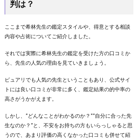
相談
判は？
が得
意な
占い
ここまで希林先生の鑑定スタイルや、得意とする相談
師
内容や占術についてご紹介しました。
5.1
聖愛
(マリ
それでは実際に希林先生の鑑定を受けた方の口コミか
ア)先
ら、先生の人気の理由を見ていきましょう。
生
5.2
ピュアリでも人気の先生ということもあり、公式サイ
青月
トには良い口コミが非常に多く、鑑定結果の的中率の
(セイ
ゲツ)
高さがうかがえます。
先生
5.3
しかし、”どんなことがわかるのか？””自分に合った先
水希
生なのか？”と、不安をお持ちの方もいらっしゃると思
(みず
き)先
うので、あまり評価の高くなかった口コミも併せて紹