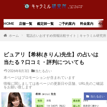
HOME
店舗一覧
鑑定師一覧
ご予約案内
料金案内
今月
ホーム
電話占いおすすめ情報比較サイト｜キャラミル研究所
ピュアリ【希林(きりん)先生】の占いは
当たる？口コミ・評判についても
2026年8月3日
当たる占い
本ページはプロモーションが含まれています
情報に関しましては各ページの更新日や店舗、URL先のご確認
をお願い致します
当たる占い