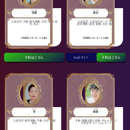
けいじゅ
せいあん
慧樹
静杏
九星気学・手相・姓名判断・方位・家相・命
九星気学・九星気学カード・手相
名・易占
姓名判断・命名・家相・方位・風水
【茨城県】イオンモール土浦店
【茨城県】イオンモール土浦店
予約はこちら
webサイト
予約はこちら
あおい
ひまり
葵
陽毬
九星気学・姓名判断・手相・方位・家相
手相・紫微斗数占星術・タロットカード
命名
九星気学・エンジェルカード