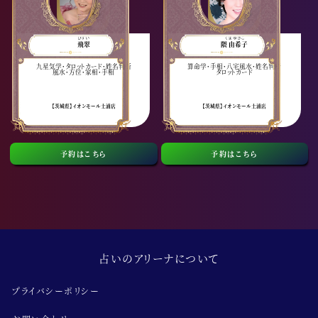
ひすい
くま ゆきこ
飛翠
隈 由希子
九星気学・タロットカード・姓名判断
算命学・手相・八宅風水・姓名判断
風水・方位・家相・手相
タロットカード
【茨城県】イオンモール土浦店
【茨城県】イオンモール土浦店
予約はこちら
予約はこちら
占いのアリーナについて
プライバシーポリシー