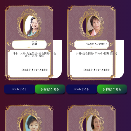
あんじゅ
杏樹
じゅりあん・やまもと
手相・人相・九星気学・姓名判断・命名
手相・姓名判断・タロット・宿曜占星術
改名・家相・方位
【茨城県】イオンモール土浦店
【茨城県】イオンモール土浦店
webサイト
予約はこちら
webサイト
予約はこちら