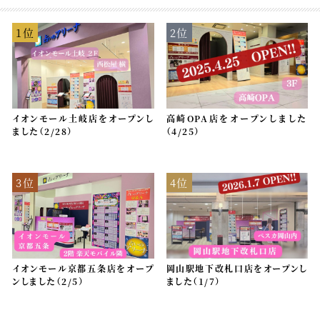
1位
2位
イオンモール土岐店をオープンし
高崎OPA店をオープンしました
ました（2/28）
（4/25）
3位
4位
イオンモール京都五条店をオープ
岡山駅地下改札口店をオープンし
ンしました（2/5）
ました（1/7）