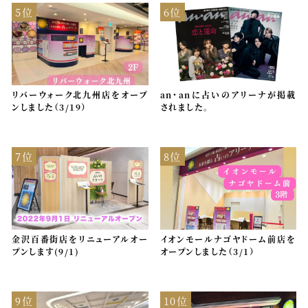
5位
6位
リバーウォーク北九州店をオープ
an・anに占いのアリーナが掲載
ンしました（3/19）
されました。
7位
8位
金沢百番街店をリニューアルオー
イオンモールナゴヤドーム前店を
プンします(9/1)
オープンしました（3/1）
9位
10位