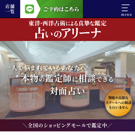
店舗
一覧
一人で悩まれているあなたへ
本物
鑑定師
相談
の
に
できる
対面占い
物販や高額な
スクールへの勧誘
を行いません
＼全国のショッピングモールで鑑定中／