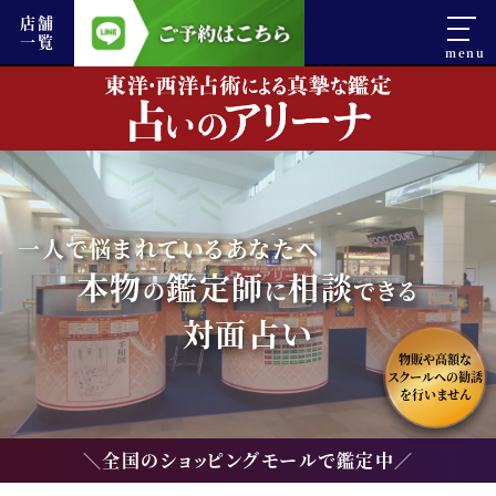
店舗
一覧
一人で悩まれているあなたへ
本物
鑑定師
相談
の
に
できる
対面占い
物販や高額な
スクールへの勧誘
を行いません
＼全国のショッピングモールで鑑定中／