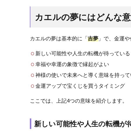
ルの
夢に
カエルの夢にはどんな意
はど
んな
意味
カエルの夢は基本的に「
吉夢
」で、金運や
があ
る
新しい可能性や人生の転機が待っている
の？
幸福や幸運の象徴で縁起がよい
1.1
新し
神様の使いで未来へと導く意味を持って
い可
能性
金運アップで宝くじを買うタイミング
や人
生の
ここでは、上記4つの意味を紹介します。
転機
が待
って
新しい可能性や人生の転機が
いる