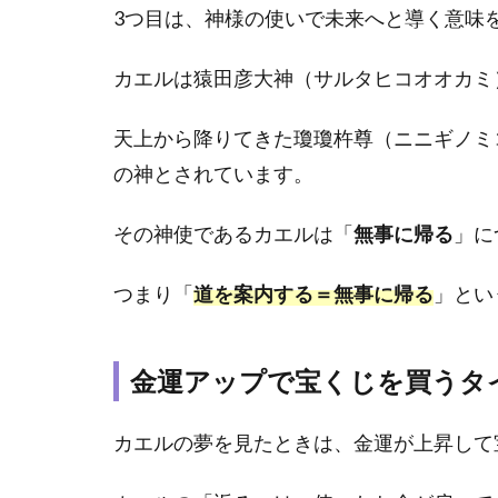
理状
3つ目は、神様の使いで未来へと導く意味
況と
は？
カエルは猿田彦大神（サルタヒコオオカミ
2.1
新た
天上から降りてきた瓊瓊杵尊（ニニギノミ
な自
の神とされています。
分に
出会
いた
その神使であるカエルは「
無事に帰る
」に
い
つまり「
道を案内する＝無事に帰る
」とい
2.2
成功
した
い気
金運アップで宝くじを買うタ
持ち
が強
カエルの夢を見たときは、金運が上昇して
くな
って