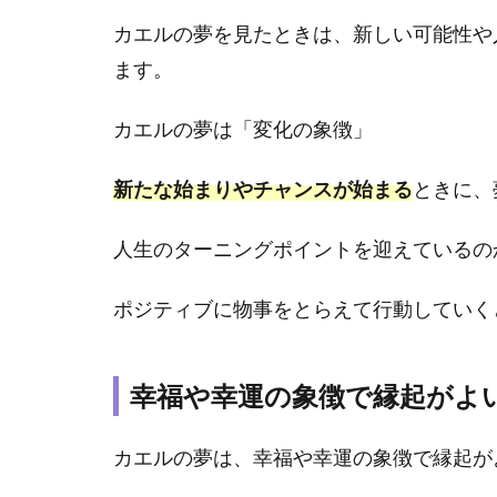
1.2
カエルの夢を見たときは、新しい可能性や
幸福
ます。
や幸
運の
象徴
カエルの夢は「変化の象徴」
で縁
起が
新たな始まりやチャンスが始まる
ときに、
よい
1.3
人生のターニングポイントを迎えているの
神様
の使
ポジティブに物事をとらえて行動していく
いで
未来
へと
幸福や幸運の象徴で縁起がよ
導く
意味
を持
カエルの夢は、幸福や幸運の象徴で縁起が
って