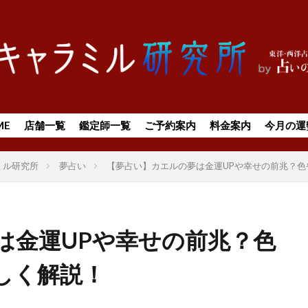
ME
店舗一覧
鑑定師一覧
ご予約案内
料金案内
今月の運
ミル研究所
夢占い
【夢占い】カエルの夢は金運UPや幸せの前兆？
は金運UPや幸せの前兆？色
しく解説！