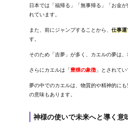
いる
日本では「福帰る」「無事帰る」「お金が
1.4
れています。
金運
アッ
また、前にジャンプすることから、
仕事運
プで
す。
宝く
じを
買う
そのため「吉夢」が多く、カエルの夢は、
タイ
ミン
さらにカエルは「
豊穣の象徴
」とされてい
グ
2
夢の中でのカエルは、物質的や精神的にも
カエ
の意味もあります。
ルの
夢を
見た
神様の使いで未来へと導く意
とき
の心