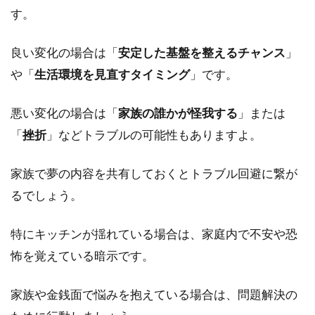
す。
震で
建物
が崩
良い変化の場合は「
安定した基盤を整えるチャンス
」
壊し
や「
生活環境を見直すタイミング
」です。
た夢
3.4
悪い変化の場合は「
家族の誰かが怪我する
」または
④地
震で
「
挫折
」などトラブルの可能性もありますよ。
火災
が起
家族で夢の内容を共有しておくとトラブル回避に繋が
きて
いる
るでしょう。
夢
3.5
特にキッチンが揺れている場合は、家庭内で不安や恐
⑤地
怖を覚えている暗示です。
震で
停電
にな
家族や金銭面で悩みを抱えている場合は、問題解決の
った