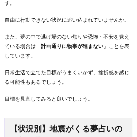
す。
は
「予
知
自由に行動できない状況に追い込まれていませんか。
夢」
や
また、夢の中で逃げ場のない焦りや恐怖・不安を覚え
「正
夢」
ている場合は「
計画通りに物事が進まない
」ことを表
にな
しています。
るっ
て本
当？
日常生活で立てた目標がうまくいかず、挫折感を感じ
6.2
る可能性もあるでしょう。
同じ
よう
目標を見直してみると良いでしょう。
な地
震の
夢を
何度
【状況別】地震がくる夢占いの
も見
るの