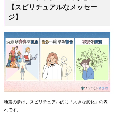
本的
【スピリチュアルなメッセー
な意
味
ジ】
【ス
ピリ
チュ
アル
なメ
ッセ
ー
ジ】
1.1
大き
な変
化の
前兆
1.2
地震の夢は、スピリチュアル的に「大きな変化」の表
自分
へ向
れです。
けた