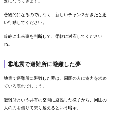
要になってきます。
揺れ
る地
震の
悲観的になるのではなく、新しいチャンスがきたと思
夢
い行動してください。
5.3
③長
冷静に出来事を判断して、柔軟に対応してください
く揺
れる
ね。
地震
の夢
5.4
⑩地震で避難所に避難した夢
④横
に揺
地震で避難所に避難した夢は、周囲の人に協力を求め
れる
地震
ている表れでしょう。
の夢
5.5
避難所という共有の空間に避難した様子から、周囲の
⑤全
人の力を借りて乗り越えるという暗示。
く揺