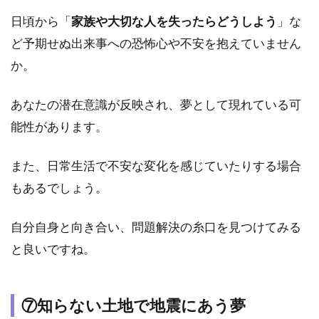
てく
日頃から「
家族や大切な人を失ったらどうしよう
」な
る地
震の
ど予期せぬ出来事への恐怖心や不安を抱えていません
夢
か。
4.5
⑤地
あなたの潜在意識が反映され、夢として現れている可
震で
能性があります。
誰か
を助
ける
また、日常生活で不安な変化を感じていたりする場合
地震
もあるでしょう。
の夢
4.6
自分自身と向き合い、問題解決の糸口を見つけてみる
⑥地
震で
と良いですね。
助か
る夢
4.7
⑦知らない土地で地震にあう夢
⑦兄