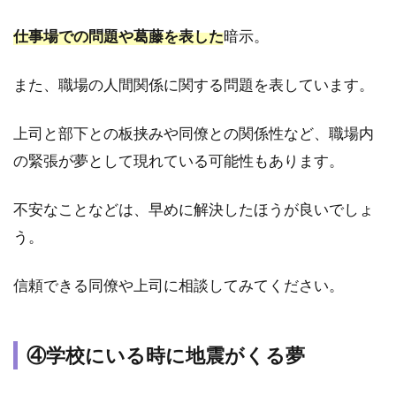
3.12
⑫地震
仕事場での問題や葛藤を表した
暗示。
で物が
上から
また、職場の人間関係に関する問題を表しています。
落ちて
きた夢
上司と部下との板挟みや同僚との関係性など、職場内
3.13
⑬地震
の緊張が夢として現れている可能性もあります。
が起き
て走っ
不安なことなどは、早めに解決したほうが良いでしょ
ている
夢
う。
3.14
信頼できる同僚や上司に相談してみてください。
⑭地震
で自宅
が傾く
夢
④学校にいる時に地震がくる夢
3.15
⑮地震