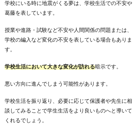
学校にいる時に地震がくる夢は、学校生活での不安や
で自宅
葛藤を表しています。
が壊れ
なかっ
た夢
授業や進路・試験など不安や人間関係の問題または、
3.16
学校の編入など変化の不安を表している場合もありま
⑯地震
す。
で慌て
る夢
学校生活において大きな変化が訪れる
暗示です。
3.17
⑰地震
で道路
悪い方向に進んでしまう可能性があります。
に亀裂
が入る
学校生活を振り返り、必要に応じて保護者や先生に相
夢
談してみることで学生生活をより良いものへと導いて
3.18
くれるでしょう。
⑱地震
が起き
て机に