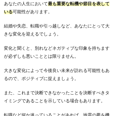
あなたの人生において
最も重要な転機や節目を表して
にい
ると
いる
可能性があります。
きに
地震
結婚や失恋、転職や引っ越しなど、あなたにとって大
がく
る夢
きな変化を迎えるでしょう。
2.2
変化と聞くと、別れなどネガティブな印象を持ちます
②お
風呂
が必ずしも悪いこととは限りません。
やト
イレ
にい
大きな変化によって今後良い未来が訪れる可能性もあ
る時
るので、ポジティブに捉えましょう。
に地
震が
くる
また、これまで決断できなかったことを決断すべきタ
夢
イミングであることを示している場合もあります。
2.3
③職
転職など何か迷っていることがあれば、地震の夢を機