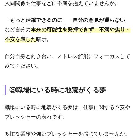
人間関係や仕事などに不満を抱えていませんか。
出た
夢
「
もっと活躍できるのに
」「
自分の意見が通らない
」
3.9
⑨大
など自分の
本来の可能性を発揮できず、不満や焦り・
地震
不安を表した
暗示。
に遭
う夢
自分自身と向き合い、ストレス解消にフォーカスして
3.10
みてください。
⑩地震
の夢で
目が覚
めた夢
③職場にいる時に地震がくる夢
3.11
⑪地震
職場にいる時に地震がくる夢は、仕事に関する不安や
で自分
プレッシャーの表れです。
が死ん
でしま
う夢
多忙な業務や強いプレッシャーを感じていませんか。