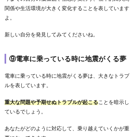
わ
関係や生活環境が大きく変化することを表しています
る
よ。
夢
占
い
新しい自分を発見してみてくださいね。
の
サ
イ
ン
⑨電車に乗っている時に地震がくる夢
5.1
電車に乗っている時に地震がくる夢は、大きなトラブ
①大
きく
ルを表しています。
揺れ
る地
震の
重大な問題や予期せぬトラブルが起こる
ことを暗示し
夢
ているでしょう。
5.2
②小
あなたがどのように対応して、乗り越えていくかが重
さく