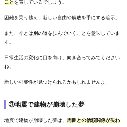
こと
を表しているでしょう。
占
い
で
困難を乗り越え、新しい自由や解放を手にする暗示。
相
談
また、今とは
別の道を歩んでいくこと
を意味していま
7.1
す。
電話
占い
ヴェ
日常生活の変化に目を向け、向き合ってみてください
ルニ
ね。
｜魅
理亜
（ミ
新しい可能性が見つけられるかもしれませんよ。
リ
ア）
先生
③地震で建物が崩壊した夢
7.2
電話
占い
地震で建物が崩壊した夢は、
周囲との信頼関係が失わ
ピュ