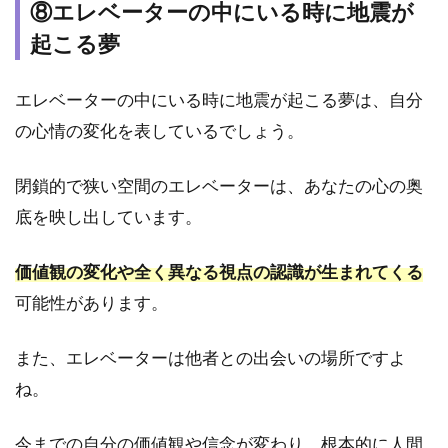
⑧エレベーターの中にいる時に地震が
士が
出て
起こる夢
くる
地震
の夢
エレベーターの中にいる時に地震が起こる夢は、自分
5
の心情の変化を表しているでしょう。
揺
れ
閉鎖的で狭い空間のエレベーターは、あなたの心の奥
る
底を映し出しています。
規
模
で
価値観の変化や全く異なる視点の認識が生まれてくる
地
震
可能性があります。
の
夢
また、エレベーターは他者との出会いの場所ですよ
の
意
ね。
味
が
今までの自分の価値観や信念が変わり、根本的に人間
変