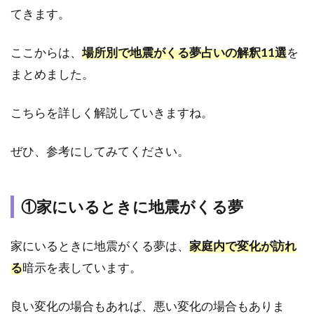
の解
てきます。
釈
18
ここからは、
場所別で地震がくる夢占いの解釈11選
を
選
まとめました。
3.1
①地
こちらを詳しく解説していきますね。
震で
津波
がき
ぜひ、参考にしてみてください。
た夢
3.2
②地
①家にいるときに地震がくる夢
震で
避難
して
家にいるときに地震がくる夢は、
家庭内で変化が訪れ
いる
る
暗示を表しています。
夢
3.3
良い変化の場合もあれば、悪い変化の場合もありま
③地