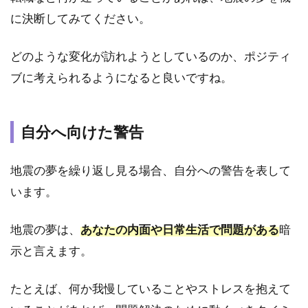
場に
に決断してみてください。
いる
時に
地震
どのような変化が訪れようとしているのか、ポジティ
がく
ブに考えられるようになると良いですね。
る夢
2.4
④学
自分へ向けた警告
校に
いる
時に
地震の夢を繰り返し見る場合、自分への警告を表して
地震
います。
がく
る夢
地震の夢は、
あなたの内面や日常生活で問題がある
暗
2.5
⑤車
示と言えます。
の中
で地
たとえば、何か我慢していることやストレスを抱えて
震が
くる