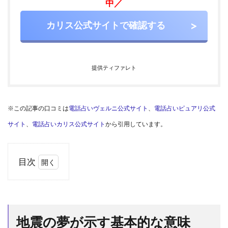
中／
カリス公式サイトで確認する
提供ティファレト
※この記事の口コミは
電話占いヴェルニ公式サイト
、
電話占いピュアリ公式
サイト
、
電話占いカリス公式サイト
から引用しています。
目次
1
地震
の夢
が示
地震の夢が示す基本的な意味
す基