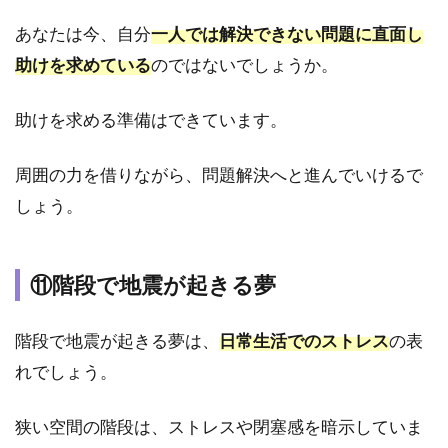
れを
あなたは今、自分
一人では解決できない問題に直面し
感じ
ない
助けを求めている
のではないでしょうか。
地震
の夢
助けを求める準備はできています。
6
地
周囲の力を借りながら、問題解決へと進んでいけるで
震
の
しょう。
夢
で
よ
⑪階段で地震が起きる夢
く
あ
る
階段で地震が起きる夢は、
日常生活でのストレス
の表
質
問
れでしょう。
6.1
狭い空間の階段は、ストレスや閉塞感を暗示していま
地震
の夢