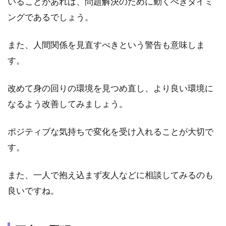
いることがあれば、問題解決のために動くべきタイミ
夢
ングであるでしょう。
2.6
⑥寝
また、人間関係を見直すべきという警告も意味しま
てい
る時
す。
に地
震が
改めて身の回りの環境を見つめ直し、より良い環境に
起こ
る夢
なるよう改善してみましょう。
2.7
ポジティブな気持ちで変化を受け入れることが大切で
⑦知
らな
す。
い土
地で
また、一人で抱え込まず友人などに相談してみるのも
地震
にあ
良いですね。
う夢
2.8
⑧エ