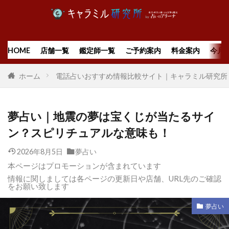
HOME
店舗一覧
鑑定師一覧
ご予約案内
料金案内
今月
ホーム
電話占いおすすめ情報比較サイト｜キャラミル研究所
夢占い｜地震の夢は宝くじが当たるサイ
ン？スピリチュアルな意味も！
2026年8月5日
夢占い
本ページはプロモーションが含まれています
情報に関しましては各ページの更新日や店舗、URL先のご確認
をお願い致します
夢占い