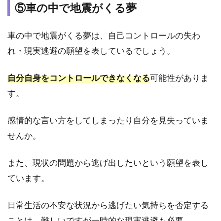
隠れる
⑤車の中で地震がくる夢
夢
4
車の中で地震がくる夢は、自己コントロールの失わ
【登
れ・現実逃避の願望を表しているでしょう。
場人
物
別】
自分自身をコントロールできなくなる
可能性がありま
地震
す。
がく
る夢
占い
感情的な言い方をしてしまったり自分を見失っていま
の解
せんか。
釈9
選
また、現状の問題から逃げ出したいという願望を表し
4.1
①恋
ています。
人が
出て
日常生活の不安な状況から逃げたい気持ちを否定する
くる
地震
ことは、難しいですが一時的な現実逃避も必要。