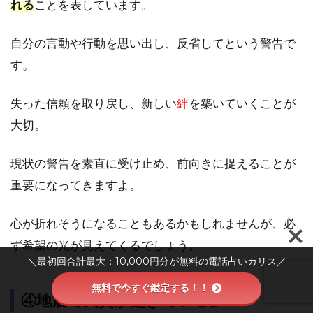
れる
ことを表しています。
アリ
｜琳
愛
自分の言動や行動を思い出し、反省してという警告で
（リ
す。
ア）
先生
失った信頼を取り戻し、新しい
絆
を築いていくことが
7.3
大切。
電話
占い
カリ
現状の警告を素直に受け止め、前向きに捉えることが
ス｜
重要になってきますよ。
視迦
（み
ら
心が折れそうになることもあるかもしれませんが、必
か）
先生
ず希望の光が見えてくるでしょう。
＼最初回合計最大：10,000円分が無料の電話占いカリス／
8
ま
無料で今すぐ鑑定する！！
④地震で火災が起きている夢
と