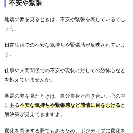
不安や緊張
レベ
ータ
ーの
地震の夢を見るときは、不安や緊張を表しているでし
中に
ょう。
いる
時に
地震
日常生活での不安な気持ちや緊張感が反映されていま
が起
す。
こる
夢
仕事や人間関係での不安や現状に対しての恐怖心など
2.9
を抱えていませんか。
⑨電
車に
乗っ
地震の夢を見たときは、自分自身と向き合い、心の中
てい
にある
不安な気持ちや緊張感など感情に目をむける
と
る時
に地
解決策が見えてきますよ。
震が
くる
夢
変化を意味する夢でもあるため、ポジティブに変化を