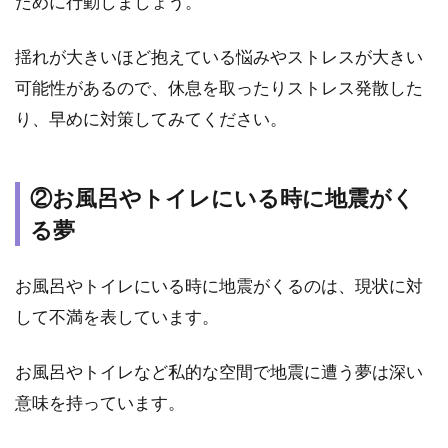
ために行動しましょう。
夢
3.6
揺れが大きいほど抱えている悩みやストレスが大きい
⑥地
可能性があるので、休息を取ったりストレス発散した
震で
怪我
り、早めに対策してみてください。
をし
た夢
3.7
②お風呂やトイレにいる時に地震がく
⑦地
る夢
震で
生き
埋め
お風呂やトイレにいる時に地震がくるのは、現状に対
にな
して不満を表しています。
る夢
3.8
お風呂やトイレなど私的な空間で地震に遭う夢は深い
⑧緊
急地
意味を持っています。
震速
報が