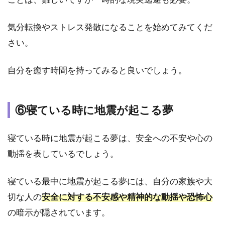
の夢
4.2
気分転換やストレス発散になることを始めてみてくだ
②家
さい。
族が
出て
くる
自分を癒す時間を持ってみると良いでしょう。
地震
の夢
4.3
⑥寝ている時に地震が起こる夢
③友
人が
寝ている時に地震が起こる夢は、安全への不安や心の
出て
くる
動揺を表しているでしょう。
地震
の夢
寝ている最中に地震が起こる夢には、自分の家族や大
4.4
切な人の
安全に対する不安感や精神的な動揺や恐怖心
④ペ
の暗示が隠されています。
ット
が出