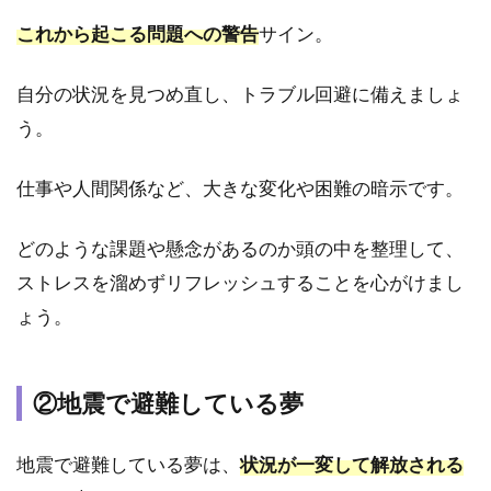
どん
これから起こる問題への警告
サイン。
な影
響が
あ
自分の状況を見つめ直し、トラブル回避に備えましょ
る？
う。
7
夢
仕事や人間関係など、大きな変化や困難の暗示です。
占
い
に
どのような課題や懸念があるのか頭の中を整理して、
興
ストレスを溜めずリフレッシュすることを心がけまし
味
ょう。
が
あ
る
場
②地震で避難している夢
合
は
電
地震で避難している夢は、
状況が一変して解放される
話