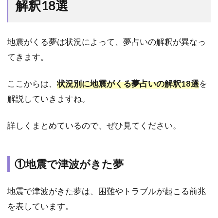
解釈18選
はな
ぜ？
6.3
地震がくる夢は状況によって、夢占いの解釈が異なっ
夢の
せい
てきます。
で気
分が
ここからは、
状況別に地震がくる夢占いの解釈18選
を
悪
い・
解説していきますね。
怖
い…
詳しくまとめているので、ぜひ見てください。
どう
した
らい
い？
①地震で津波がきた夢
6.4
地震
地震で津波がきた夢は、困難やトラブルが起こる前兆
の夢
を表しています。
は恋
愛に