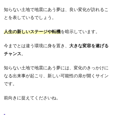
弟・
知らない土地で地震にあう夢は、良い変化が訪れるこ
姉妹
が出
とを表しているでしょう。
てく
る地
人生の新しいステージや転機
を暗示しています。
震の
夢
今までとは違う環境に身を置き、
大きな変容を遂げる
4.8
チャンス
。
⑧地
震で
誰か
知らない土地で地震にあう夢には、変化のきっかけに
が死
んで
なる出来事が起こり、新しい可能性の扉が開くサイン
しま
です。
う夢
4.9
前向きに捉えてくださいね。
⑨地
震で
消防