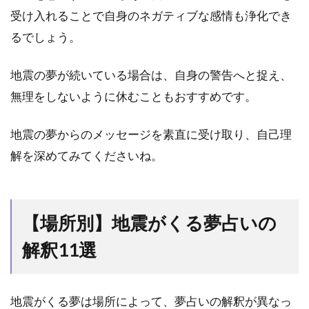
受け入れることで自身のネガティブな感情も浄化でき
2.10
⑩地震
るでしょう。
で避難
所に避
地震の夢が続いている場合は、自身の警告へと捉え、
難した
夢
無理をしないように休むこともおすすめです。
2.11
地震の夢からのメッセージを素直に受け取り、自己理
⑪階段
で地震
解を深めてみてくださいね。
が起き
る夢
3
【場所別】地震がくる夢占いの
【状
況
解釈11選
別】
地震
がく
る夢
地震がくる夢は場所によって、夢占いの解釈が異なっ
占い