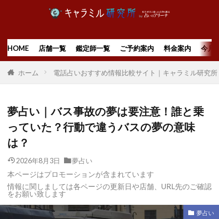
HOME
店舗一覧
鑑定師一覧
ご予約案内
料金案内
今月
ホーム
電話占いおすすめ情報比較サイト｜キャラミル研究所
夢占い｜バス事故の夢は要注意！誰と乗
っていた？行動で違うバスの夢の意味
は？
2026年8月3日
夢占い
本ページはプロモーションが含まれています
情報に関しましては各ページの更新日や店舗、URL先のご確認
をお願い致します
夢占い