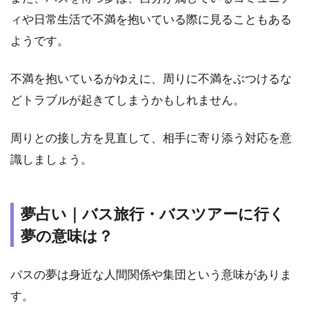
乗る
夢
ィや日常生活で不満を抱いている際に見ることもある
ようです。
4.5
夢占
い｜
不満を抱いているがゆえに、周りに不満をぶつけるな
知ら
どトラブルが起きてしまうかもしれません。
ない
人と
バス
周りとの接し方を見直して、相手に寄り添う対応を意
に乗
る夢
識しましょう。
5
【バ
夢占い｜バス旅行・バスツアーに行く
スの
種類
夢の意味は？
別】
夢が
示す
バスの夢は身近な人間関係や集団という意味がありま
メッ
す。
セー