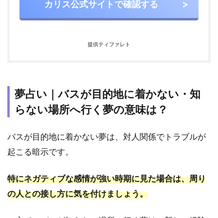
カリス公式サイトで確認する
6
バ
ス
提供ティファレト
の
夢
で
よ
く
夢占い｜バスが目的地に着かない・知
あ
らない場所へ行く夢の意味は？
る
質
問
バスが目的地に着かない夢は、対人関係でトラブルが
6.1
起こる暗示です。
バス
で知
特にネガティブな感情が強い時期に見た場合は、周り
らな
い場
の人との接し方に気を付けましょう。
所へ
行く