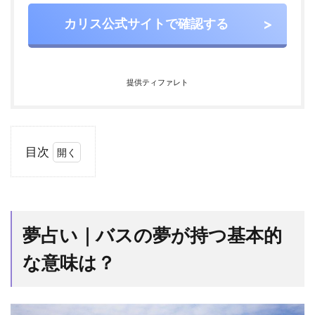
カリス公式サイトで確認する
提供ティファレト
目次
1
夢占
い｜
バス
夢占い｜バスの夢が持つ基本的
の夢
が持
な意味は？
つ基
本的
な意
味