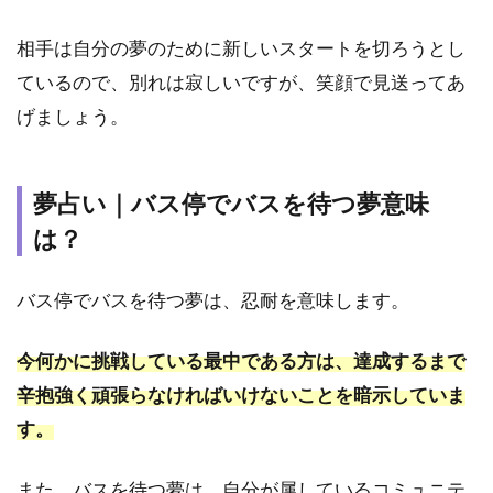
バス
に乗
相手は自分の夢のために新しいスタートを切ろうとし
る夢
ているので、別れは寂しいですが、笑顔で見送ってあ
4.3
げましょう。
夢占
い｜
友達
とバ
夢占い｜バス停でバスを待つ夢意味
スに
は？
乗る
夢
バス停でバスを待つ夢は、忍耐を意味します。
4.4
夢占
い｜
今何かに挑戦している最中である方は、達成するまで
亡く
辛抱強く頑張らなければいけないことを暗示していま
なっ
た人
す。
とバ
スに
また、バスを待つ夢は、自分が属しているコミュニテ