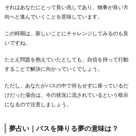
意味
それはあなたにとって良い兆しであり、物事が良い方
は？
向へと進んでいくことを意味しています。
3.3
夢占
この時期は、新しいことにチャレンジしてみるのも良
い｜
バス
いですね。
に乗
り遅
たとえ問題を抱えていたとしても、自信を持って行動
れる
夢の
することで解決に向かっていくでしょう。
意味
は？
ただし、あなたがバスの中で何もせずに座っているだ
3.4
けだった場合は、今の状況に流されているという暗示
夢占
い｜
になるので注意しましょう。
バス
から
降り
夢占い｜バスを降りる夢の意味は？
られ
ない