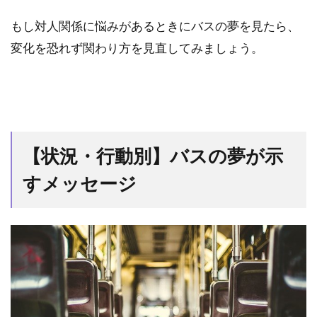
へ行
く夢
もし対人関係に悩みがあるときにバスの夢を見たら、
の意
変化を恐れず関わり方を見直してみましょう。
味
は？
2.7
夢占
い｜
バス
を運
【状況・行動別】バスの夢が示
転す
すメッセージ
る夢
の意
味
は？
2.8
夢占
い｜
バス
の座