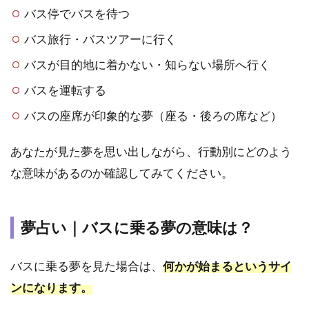
が示
バス停でバスを待つ
す警
告
バス旅行・バスツアーに行く
3.1
バスが目的地に着かない・知らない場所へ行く
夢占
い｜
バスを運転する
バス
バスの座席が印象的な夢（座る・後ろの席など）
の事
故の
夢の
あなたが見た夢を思い出しながら、行動別にどのよう
意味
な意味があるのか確認してみてください。
は？
3.2
夢占
夢占い｜バスに乗る夢の意味は？
い｜
バス
を乗
バスに乗る夢を見た場合は、
何かが始まるというサイ
り過
ンになります。
ごす
夢の