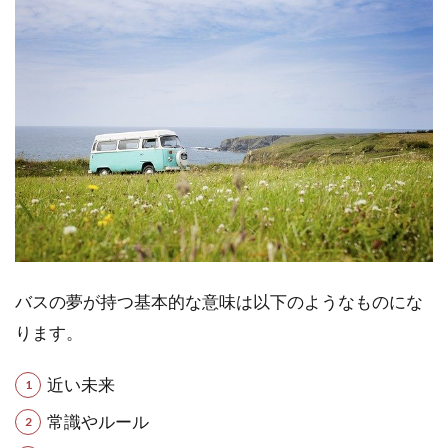
は？
1.1
近い
未来
1.2
常識
やル
ール
1.3
身近
な人
間関
バスの夢が持つ基本的な意味は以下のようなものにな
係
ります。
1.4
バス
近い未来
の夢
が示
常識やルール
すス