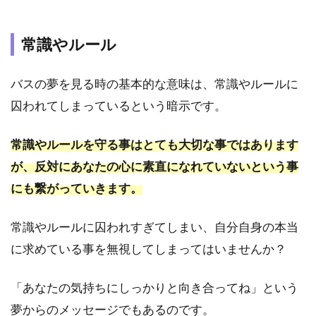
バス
に乗
常識やルール
る夢
の意
味
バスの夢を見る時の基本的な意味は、常識やルールに
は？
囚われてしまっているという暗示です。
2.2
夢占
常識やルールを守る事はとても大切な事ではあります
い｜
バス
が、反対にあなたの心に素直になれていないという事
を降
にも繋がっていきます。
りる
夢の
意味
常識やルールに囚われすぎてしまい、自分自身の本当
は？
に求めている事を無視してしまってはいませんか？
2.3
夢占
「あなたの気持ちにしっかりと向き合ってね」という
い｜
バス
夢からのメッセージでもあるのです。