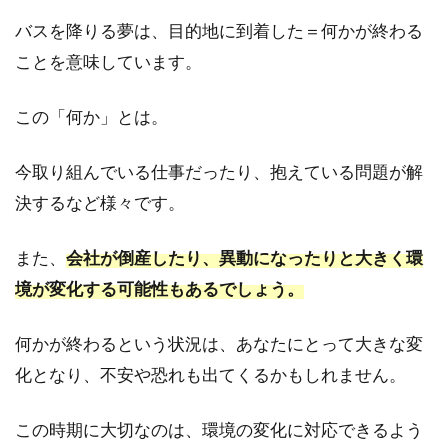
夢の
バスを降りる夢は、目的地に到着した＝何かが終わる
意味
ことを意味しています。
は？
3.5
この「何か」とは。
夢占
い｜
バス
今取り組んでいる仕事だったり、抱えている問題が解
が満
決するなど様々です。
員の
夢の
意味
また、
会社が倒産したり、異動になったりと大きく環
は？
境が変化する可能性もあるでしょう。
4
【同
何かが終わるという状況は、あなたにとって大きな変
乗者
別】
化となり、不安や恐れも出てくるかもしれません。
バス
の夢
この時期に大切なのは、環境の変化に対応できるよう
が示