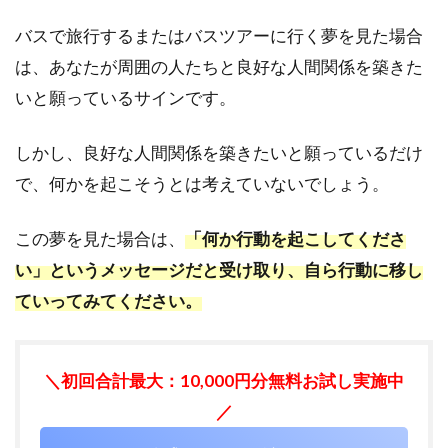
ジ
バスで旅行するまたはバスツアーに行く夢を見た場合
5.1
は、あなたが周囲の人たちと良好な人間関係を築きた
夢占
い｜
いと願っているサインです。
夜行
バス
しかし、良好な人間関係を築きたいと願っているだけ
の夢
の意
で、何かを起こそうとは考えていないでしょう。
味
は？
この夢を見た場合は、
「何か行動を起こしてくださ
5.2
い」というメッセージだと受け取り、自ら行動に移し
夢占
い｜
ていってみてください。
スク
ール
バス
＼初回合計最大：10,000円分無料お試し実施中
の夢
の意
／
味
は？