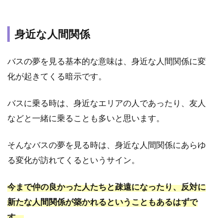
を見
送る
夢の
身近な人間関係
意味
は？
バスの夢を見る基本的な意味は、身近な人間関係に変
2.4
夢占
化が起きてくる暗示です。
い｜
バス
バスに乗る時は、身近なエリアの人であったり、友人
停で
バス
などと一緒に乗ることも多いと思います。
を待
つ夢
そんなバスの夢を見る時は、身近な人間関係にあらゆ
意味
は？
る変化が訪れてくるというサイン。
2.5
夢占
今まで仲の良かった人たちと疎遠になったり、反対に
い｜
新たな人間関係が築かれるということもあるはずで
バス
旅
す。