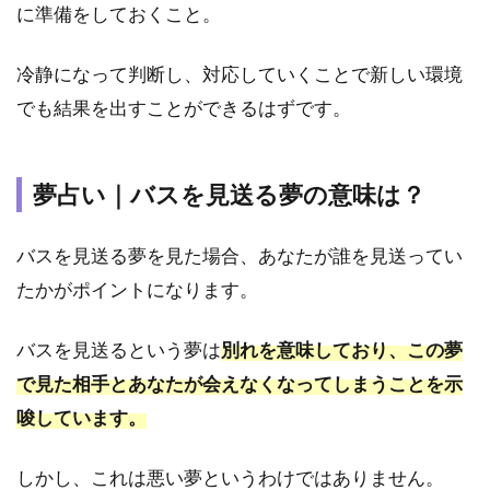
す人
に準備をしておくこと。
間関
係
冷静になって判断し、対応していくことで新しい環境
4.1
でも結果を出すことができるはずです。
夢占
い｜
好き
な
夢占い｜バスを見送る夢の意味は？
人・
異性
バスを見送る夢を見た場合、あなたが誰を見送ってい
とバ
スに
たかがポイントになります。
乗る
夢
バスを見送るという夢は
別れを意味しており、この夢
4.2
で見た相手とあなたが会えなくなってしまうことを示
夢占
い｜
唆しています。
家族
や子
しかし、これは悪い夢というわけではありません。
供と