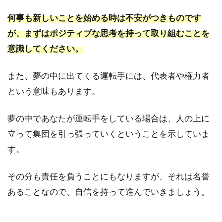
6.3
1人で
何事も新しいことを始める時は不安がつきものです
バス
が、まずはポジティブな思考を持って取り組むことを
に乗
る夢
意識してください。
は孤
独の
また、夢の中に出てくる運転手には、代表者や権力者
暗示
です
という意味もあります。
か？
7
夢の中であなたが運転手をしている場合は、人の上に
もっ
立って集団を引っ張っていくということを示していま
と詳
す。
しく
知り
たい
その分も責任を負うことにもなりますが、それは名誉
場合
あることなので、自信を持って進んでいきましょう。
は夢
占い
専門