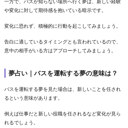
一方で、バスが知らない場所へ行く夢は、新しい経験
夢は
悪い
や変化に対して期待感を抱いている暗示です。
意味
です
か？
変化に恐れず、積極的に行動を起こしてみましょう。
6.2
告白に適しているタイミングとも言われているので、
バス
に乗
意中の相手がいる方はアプローチしてみましょう。
る夢
のス
ピリ
夢占い｜バスを運転する夢の意味は？
チュ
アル
な良
バスを運転する夢を見た場合は、新しいことを任され
いサ
イン
るという意味があります。
はあ
りま
例えば仕事だと新しい役職を任されるなど変化が見ら
す
か？
れるでしょう。