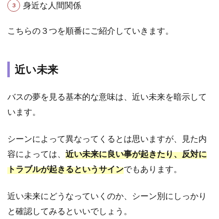
身近な人間関係
ピリ
チュ
アル
こちらの３つを順番にご紹介していきます。
なメ
ッセ
ージ
近い未来
2
【状
バスの夢を見る基本的な意味は、近い未来を暗示して
況・
行動
います。
別】
バス
の夢
シーンによって異なってくるとは思いますが、見た内
が示
容によっては、
近い未来に良い事が起きたり、反対に
すメ
トラブルが起きるというサイン
でもあります。
ッセ
ージ
近い未来にどうなっていくのか、シーン別にしっかり
2.1
夢占
と確認してみるといいでしょう。
い｜