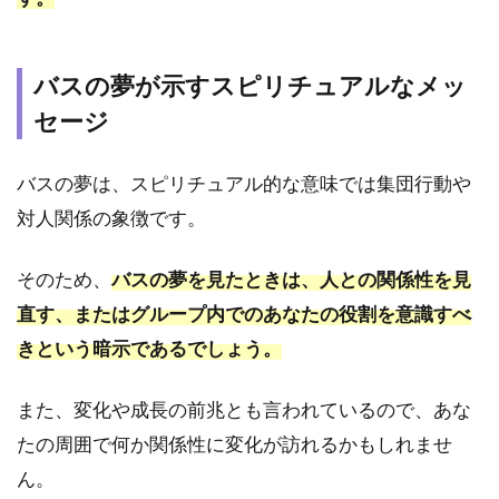
行・
バス
ツア
バスの夢が示すスピリチュアルなメッ
ーに
行く
セージ
夢の
意味
は？
バスの夢は、スピリチュアル的な意味では集団行動や
対人関係の象徴です。
2.6
夢占
い｜
そのため、
バスの夢を見たときは、人との関係性を見
バス
直す、またはグループ内でのあなたの役割を意識すべ
が目
的地
きという暗示であるでしょう。
に着
かな
また、変化や成長の前兆とも言われているので、あな
い・
知ら
たの周囲で何か関係性に変化が訪れるかもしれませ
ない
ん。
場所