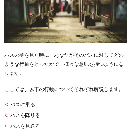
席が
印象
的な
夢
（座
る・
後ろ
の席
な
バスの夢を見た時に、あなたがそのバスに対してどの
ど）
ような行動をとったかで、様々な意味を持つようにな
の意
味
ります。
は？
3
ここでは、以下の行動についてそれぞれ解説します。
【ト
ラブ
バスに乗る
ル
別】
バスを降りる
バス
バスを見送る
の夢