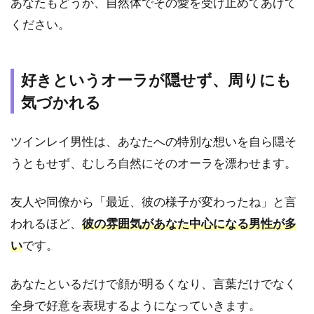
あなたもどうか、自然体でその愛を受け止めてあげて
魂の
繋が
ください。
りが
強す
ぎ
好きというオーラが隠せず、周りにも
て、
自分
気づかれる
がお
かし
くな
ツインレイ男性は、あなたへの特別な想いを自ら隠そ
ると
うともせず、むしろ自然にそのオーラを漂わせます。
感じ
る
友人や同僚から「最近、彼の様子が変わったね」と言
4.4
われるほど、
彼の雰囲気があなた中心になる男性が多
【葛
藤】
い
です。
あな
たへ
の強
あなたといるだけで顔が明るくなり、言葉だけでなく
い想
全身で好意を表現するようになっていきます。
いと