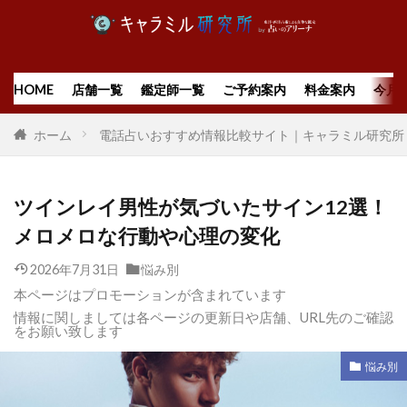
HOME
店舗一覧
鑑定師一覧
ご予約案内
料金案内
今月
ホーム
電話占いおすすめ情報比較サイト｜キャラミル研究所
ツインレイ男性が気づいたサイン12選！
メロメロな行動や心理の変化
2026年7月31日
悩み別
本ページはプロモーションが含まれています
情報に関しましては各ページの更新日や店舗、URL先のご確認
をお願い致します
悩み別