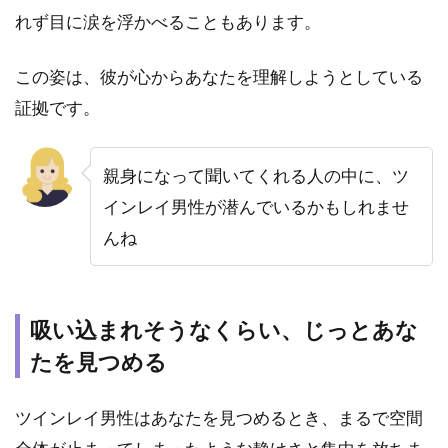
る感
れず目に涙を浮かべることもあります。
覚
5
この姿は、彼が心からあなたを理解しようとしている
な
証拠です。
ぜ？
ツイ
ンレ
イ男
親身になって聞いてくれる人の中に、ツ
性が
インレイ男性が潜んでいるかもしれませ
気づ
いて
んね
いる
のに
動か
ない
吸い込まれそうなくらい、じっとあな
本当
たを見つめる
の理
由
ツインレイ男性はあなたを見つめるとき、まるで空間
5.1
今は