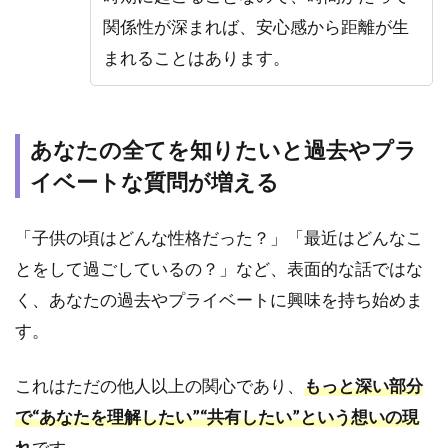
レイ
関係性が深まれば、安心感から距離が生
女性
だけ
まれることはあります。
にか
ける
3つ
の言
あなたの全てを知りたいと過去やプラ
葉
イベートな質問が増える
3.1
弱み
やコ
「子供の頃はどんな性格だった？」「最近はどんなこ
ンプ
とをして過ごしているの？」など、表面的な話ではな
レッ
ク
く、あなたの過去やプライベートに興味を持ち始めま
ス、
す。
自分
の過
去を
これはただの他人以上の関心であり、
もっと深い部分
打ち
で“あなたを理解したい”“共有したい”という想いの現
明け
てく
れ
です。