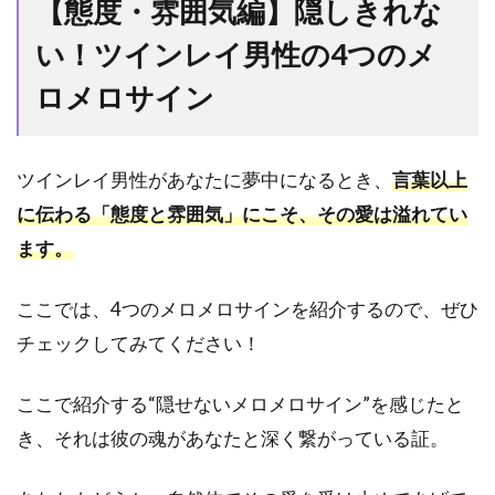
【態度・雰囲気編】隠しきれな
4.2
【全
い！ツインレイ男性の4つのメ
て見
え
ロメロサイン
る】
言葉
にし
ツインレイ男性があなたに夢中になるとき、
言葉以上
なく
ても
に伝わる「態度と雰囲気」にこそ、その愛は溢れてい
感情
ます。
や考
えが
手に
ここでは、4つのメロメロサインを紹介するので、ぜひ
取る
チェックしてみてください！
よう
に分
かる
ここで紹介する“隠せないメロメロサイン”を感じたと
4.3
き、それは彼の魂があなたと深く繋がっている証。
【狂
気】