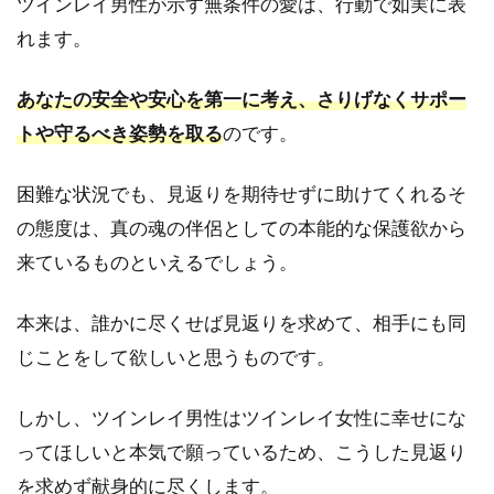
ツインレイ男性が示す無条件の愛は、行動で如実に表
わな
いと
れます。
自信
をな
あなたの安全や安心を第一に考え、さりげなくサポー
くし
てい
トや守るべき姿勢を取る
のです。
る
5.3
困難な状況でも、見返りを期待せずに助けてくれるそ
失う
の態度は、真の魂の伴侶としての本能的な保護欲から
のが
怖す
来ているものといえるでしょう。
ぎ
て、
本来は、誰かに尽くせば見返りを求めて、相手にも同
告白
する
じことをして欲しいと思うものです。
覚悟
がで
しかし、ツインレイ男性はツインレイ女性に幸せにな
きな
い
ってほしいと本気で願っているため、こうした見返り
6
を求めず献身的に尽くします。