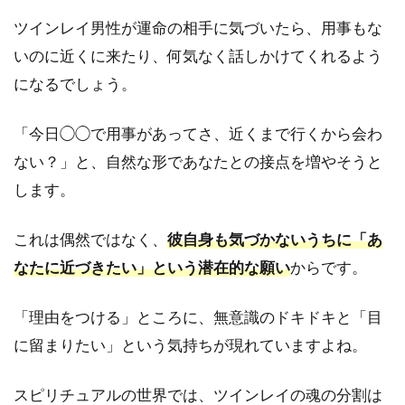
1.3
ツインレイ男性が運命の相手に気づいたら、用事もな
集団
の中
いのに近くに来たり、何気なく話しかけてくれるよう
でも
になるでしょう。
真っ
先に
あな
「今日◯◯で用事があってさ、近くまで行くから会わ
たを
探
ない？」と、自然な形であなたとの接点を増やそうと
し、
します。
声を
かけ
る
これは偶然ではなく、
彼自身も気づかないうちに「あ
なたに近づきたい」という潜在的な願い
からです。
1.4
あな
たの
「理由をつける」ところに、無意識のドキドキと「目
全て
に留まりたい」という気持ちが現れていますよね。
を知
りた
いと
スピリチュアルの世界では、ツインレイの魂の分割は
過去