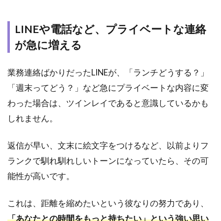
き、
避け
る
LINEや電話など、プライベートな連絡
が急に増える
2
【態
度・
業務連絡ばかりだったLINEが、「ランチどうする？」
雰囲
気
「週末ってどう？」など急にプライベートな内容に変
編】
わった場合は、ツインレイであると意識しているかも
隠し
きれ
しれません。
な
い！
返信が早い、文末に絵文字をつけるなど、以前よりフ
ツイ
ンレ
ランクで馴れ馴れしいトーンになっていたら、その可
イ男
能性が高いです。
性の
4つ
のメ
これは、距離を縮めたいという彼なりの努力であり、
ロメ
「あなたとの時間をもっと持ちたい」という強い思い
ロサ