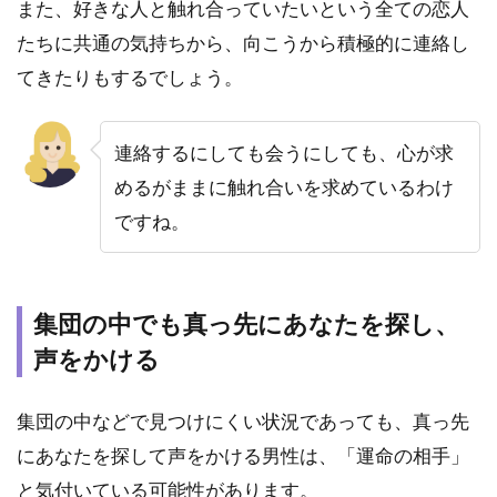
また、好きな人と触れ合っていたいという全ての恋人
うに
共感
たちに共通の気持ちから、向こうから積極的に連絡し
し、
てきたりもするでしょう。
時に
涙ぐ
む
連絡するにしても会うにしても、心が求
2.3
めるがままに触れ合いを求めているわけ
吸い
込ま
ですね。
れそ
うな
くら
い、
集団の中でも真っ先にあなたを探し、
じっ
とあ
声をかける
なた
を見
集団の中などで見つけにくい状況であっても、真っ先
つめ
る
にあなたを探して声をかける男性は、「運命の相手」
2.4
と気付いている可能性があります。