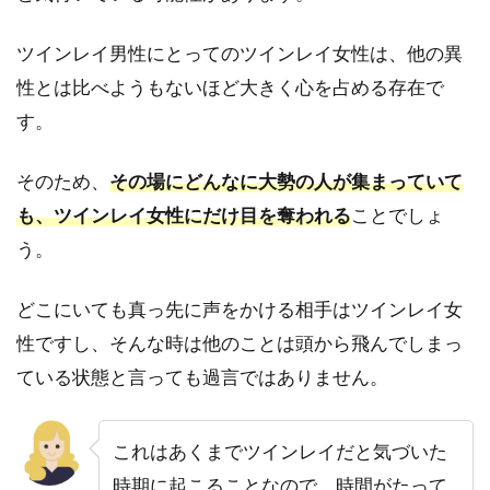
見返
りを
ツインレイ男性にとってのツインレイ女性は、他の異
求め
性とは比べようもないほど大きく心を占める存在で
ない
無条
す。
件の
愛で
あな
そのため、
その場にどんなに大勢の人が集まっていて
たを
も、ツインレイ女性にだけ目を奪われる
ことでしょ
守ろ
うと
う。
する
どこにいても真っ先に声をかける相手はツインレイ女
3
【言
性ですし、そんな時は他のことは頭から飛んでしまっ
葉
ている状態と言っても過言ではありません。
編】
心を
許し
これはあくまでツインレイだと気づいた
たツ
イン
時期に起こることなので、時間がたって