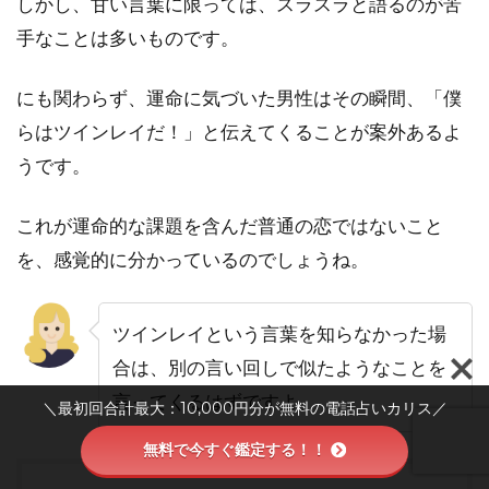
しかし、甘い言葉に限っては、スラスラと語るのが苦
手なことは多いものです。
にも関わらず、運命に気づいた男性はその瞬間、「僕
らはツインレイだ！」と伝えてくることが案外あるよ
うです。
これが運命的な課題を含んだ普通の恋ではないこと
を、感覚的に分かっているのでしょうね。
ツインレイという言葉を知らなかった場
合は、別の言い回しで似たようなことを
言ってくるはずですよ。
＼最初回合計最大：10,000円分が無料の電話占いカリス／
無料で今すぐ鑑定する！！