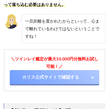
な
って落ち込む必要はありません。
心
理
一旦距離を置かれたからといって、心ま
4.1
【メ
で離れているわけではないということで
ロメ
すね！
ロ】
四六
時中
あな
たの
＼ツインレイ鑑定が最大10,000円分無料お試し
こと
可能！／
を考
え、
カリス公式サイトで確認する
他の
こと
が手
につ
かな
い