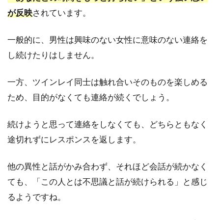
イン
が反映
されています。
2.1
一般的に、男性は興味のない女性に意味のない連絡を
好き
とい
し続けたりはしません。
うオ
ーラ
が隠
一方、ツインレイ同士は触れ合いそのものを楽しめる
せ
ため、目的がなくても連絡が続くでしょう。
ず、
周り
にも
続けようと思って連絡をしなくても、どちらともなく
気づ
途切れずにレスポンスを返します。
かれ
る
他の異性と話がかみ合わず、それほど会話が続かなく
2.2
ても、「この人とは不思議と話が続けられる」と感じ
まる
で自
るようですね。
分事
のよ