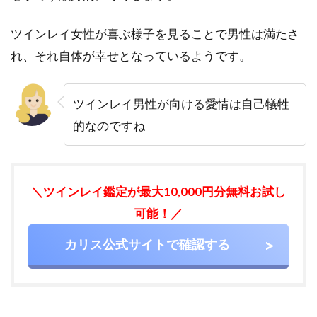
ツイ
ンレ
ツインレイ女性が喜ぶ様子を見ることで男性は満たさ
イ男
性が
れ、それ自体が幸せとなっているようです。
動く
と
き！
ツインレイ男性が向ける愛情は自己犠牲
現実
的なのですね
が好
転す
る5
つの
タイ
＼ツインレイ鑑定が最大10,000円分無料お試し
ミン
可能！／
グ
6.1
カリス公式サイトで確認する
女性
側の
魂が
覚醒