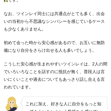
れる
3.2
なお、ツインレイ同士には共通点がとても多く、出会
「俺
いの当初から不思議なシンパシーを感じているケース
のも
も少なくありません。
の
だ」
とい
初めて会った時から安心感があるので、お互いに無防
う独
備になり自分をさらけ出せる人も多いでしょう。
占欲
や嫉
妬心
こうした安心感が生まれやすいツインレイは、2人の間
を言
葉に
でいろいろなことを話すのに抵抗が無く、普段人は言
する
いにくいことや過去についてもあっさり話し合える言
3.3
われています。
「僕
らは
ツイ
これに加え、好きな人に自分をもっと知
ンレ