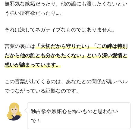
め、
無邪気な嫉妬だったり、他の誰にも渡したくないとい
恋を
う強い所有欲だったり…。
成就
させ
るに
それは決してネガティブなものではありません。
は
7.1
言葉の裏には
「大切だから守りたい」「この絆は特別
不安
だから他の誰とも分かちたくない」という深い愛情と
なサ
想いが詰まっています。
イン
の意
味
この言葉が出てくるのは、あなたとの関係が魂レベル
は、
でつながっている証拠なのです。
ツイ
ンレ
イ専
門の
独占欲や嫉妬心を怖いものと思わない
占い
で！
師に
相談
する