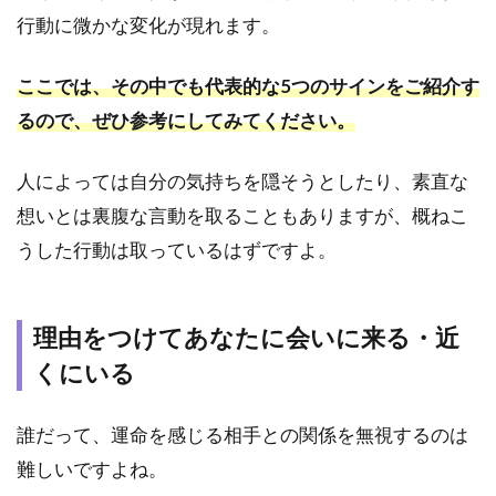
行動に微かな変化が現れます。
会い
に来
る・
ここでは、その中でも代表的な5つのサインをご紹介す
近く
にい
るので、ぜひ参考にしてみてください。
る
人によっては自分の気持ちを隠そうとしたり、素直な
1.2
LINE
想いとは裏腹な言動を取ることもありますが、概ねこ
や電
うした行動は取っているはずですよ。
話な
ど、
プラ
イベ
理由をつけてあなたに会いに来る・近
ート
くにいる
な連
絡が
急に
誰だって、運命を感じる相手との関係を無視するのは
増え
る
難しいですよね。