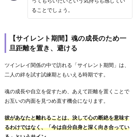
ってもらいたいという気持ちも感じてい
イ
だ」
ることでしょう。
とス
トレ
ート
に伝
【サイレント期間】魂の成長のため一
えて
くる
旦距離を置き、避ける
4
ツ
ツインレイ関係の中で訪れる「サイレント期間」は、
イ
二人の絆を試す試練期ともいえる時期です。
ン
レ
イ
魂の成長や自立を促すため、あえて距離を置くことで
に
お互いの内面を見つめ直す機会になります。
気
づ
い
彼があなたと離れることは、決して心の断絶を意味す
た
るわけではなく、「今は自分自身と深く向き合ってい
男
性
る」というサイン。