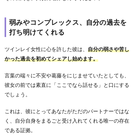
6.3
「早
くし
弱みやコンプレックス、自分の過去を
ない
と他
打ち明けてくれる
の男
に取
られ
ツインレイ女性に心を許した彼は、
自分の弱さや苦し
る」
かった過去を初めてシェアし始めます。
と嫉
妬心
が頂
言葉の端々に不安や葛藤をにじませていたとしても、
点に
彼女の前では素直に「ここでなら話せる」と口にする
達し
たと
でしょう。
き
6.4
これは、彼にとってあなたがただのパートナーではな
連絡
く、自分自身をまるごと受け入れてくれる唯一の存在
や会
である証拠。
う頻
度が