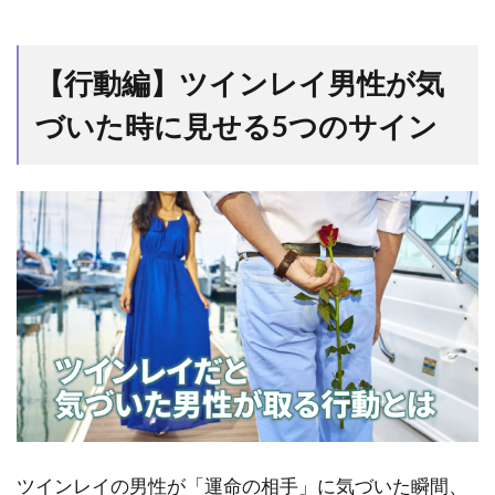
【行
動
編】
【行動編】ツインレイ男性が気
ツイ
ンレ
づいた時に見せる5つのサイン
イ男
性が
気づ
いた
時に
見せ
る5
つの
サイ
ン
1.1
理由
をつ
けて
あな
ツインレイの男性が「運命の相手」に気づいた瞬間、
たに