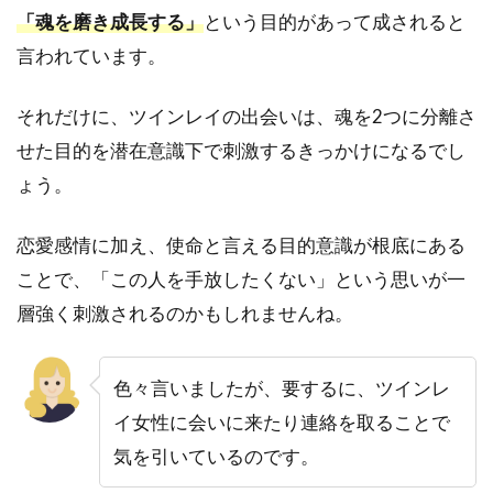
「魂を磨き成長する」
という目的があって成されると
やプ
ライ
言われています。
ベー
トな
質問
それだけに、ツインレイの出会いは、魂を2つに分離さ
が増
せた目的を潜在意識下で刺激するきっかけになるでし
える
ょう。
1.5
【サ
恋愛感情に加え、使命と言える目的意識が根底にある
イレ
ント
ことで、「この人を手放したくない」という思いが一
期
層強く刺激されるのかもしれませんね。
間】
魂の
成長
色々言いましたが、要するに、ツインレ
のた
め一
イ女性に会いに来たり連絡を取ることで
旦距
気を引いているのです。
離を
置