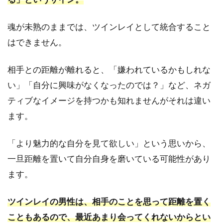
の
頭
魂が未熟のままでは、ツインレイとして統合すること
の
中
はできません。
｜
女
相手との距離が離れると、「嫌われているかもしれな
性
へ
い」「自分に興味がなくなったのでは？」など、ネガ
の
ティブなイメージを持つかも知れませんがそれは違い
思
い
ます。
が
揺
「より魅力的な自分を見て欲しい」という思いから、
れ
動
一旦距離を置いて自分自身を磨いている可能性があり
く5
ます。
つ
の
リ
ツインレイの男性は、相手のことを思って距離を置く
ア
こともあるので、最近あまり会ってくれないからとい
ル