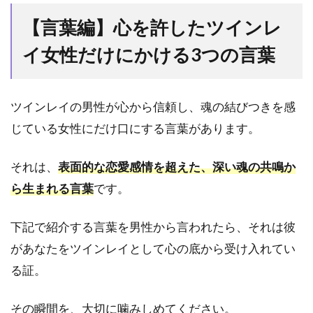
し、
自立
【言葉編】心を許したツインレ
した
とき
イ女性だけにかける3つの言葉
6.2
サイ
レン
ツインレイの男性が心から信頼し、魂の結びつきを感
ト期
じている女性にだけ口にする言葉があります。
間・
魂の
試練
それは、
表面的な恋愛感情を超えた、深い魂の共鳴か
を乗
ら生まれる言葉
です。
り越
え、
男性
下記で紹介する言葉を男性から言われたら、それは彼
が覚
があなたをツインレイとして心の底から受け入れてい
悟を
決め
る証。
たと
き
その瞬間を、大切に噛みしめてください。