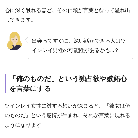
自然
心に深く触れるほど、その信頼が言葉となって溢れ出
に増
してきます。
えた
時
6.5
出会ってすぐに、深い話ができる人はツ
本当
インレイ男性の可能性があるかも…？
の愛
につ
いて
気づ
き、
「俺のものだ」という独占欲や嫉妬心
覚醒
を言葉にする
した
時
ツインレイ女性に対する想いが深まると、「彼女は俺
7
のものだ」という感情が生まれ、それが言葉に現れる
彼の
サイ
ようになります。
ンを
見極