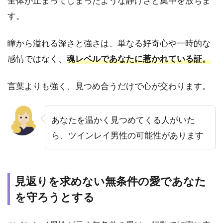
全体が止まってしまったような静けさと集中を放ちま
魂を
す。
成長
させ
るべ
瞳から溢れる深さと強さは、単なる好奇心や一時的な
き試
感情ではなく、
魂レベルであなたに惹かれている証。
練の
時
（サ
言葉よりも強く、見つめ合うだけで心が交わります。
イレ
ント
期
あなたを温かく見つめてくる人がいた
間）
だか
ら、ツインレイ男性の可能性があります
ら
5.2
神聖
見返りを求めない無条件の愛であなた
なあ
なた
を守ろうとする
に釣
り合