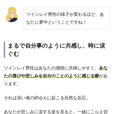
現実
との
ツインレイ男性の様子が変わるほど、あ
間で
苦し
なたに夢中ということですね！
む
4.5
【安
まるで自分事のように共感し、時に涙
心
感】
ぐむ
他の
誰に
ツインレイ男性はあなたの感情に共鳴しやすく、
あな
も感
じな
たの喜びや悲しみを自分のことのように感じる癖
があ
い、
ります。
一緒
にい
るだ
それは深い魂の絆ゆえに起こる自然な反応。
けで
満た
され
あなたが悲しみに涙する姿を見ると、一緒にこらえ切