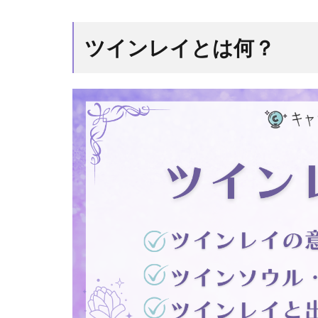
ツイ
ンレ
イと
ツインレイとは何？
は
何？
1.1
ツイ
ンレ
イと
出会
う目
的に
つい
て
2
ツイ
ンレ
イの