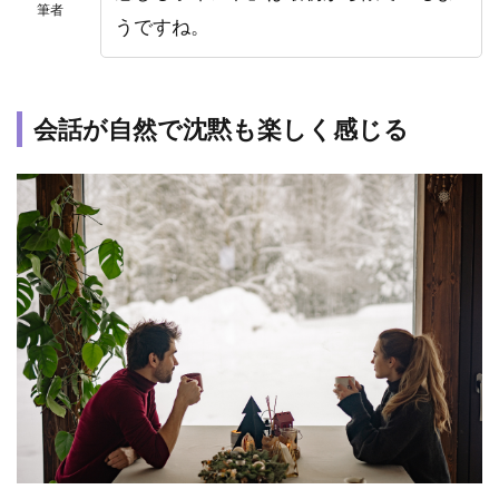
筆者
イ
うですね。
と
結
ば
れ
会話が自然で沈黙も楽しく感じる
る
た
め
に
必
要
な3
つ
の
こ
と
4.1
ツイ
ンレ
イの