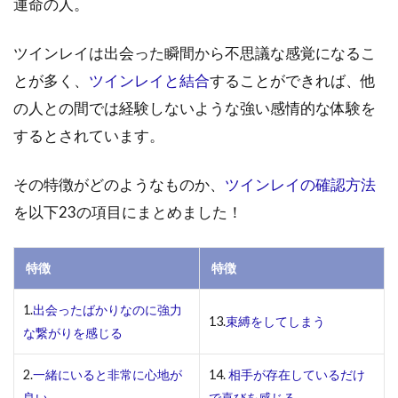
運命の人。
のに
強力
ツインレイは出会った瞬間から不思議な感覚になるこ
な繋
がり
とが多く、
ツインレイと結合
することができれば、他
を感
の人との間では経験しないような強い感情的な体験を
じる
するとされています。
1.2
一緒
にい
その特徴がどのようなものか、
ツインレイの確認方法
ると
を以下23の項目にまとめました！
非常
に心
地が
特徴
特徴
良い
1.3
1.
出会ったばかりなのに強力
13.
束縛をしてしまう
相手
な繋がりを感じる
のこ
とば
2.
一緒にいると非常に心地が
14.
相手が存在しているだけ
かり
良い
で喜びを感じる