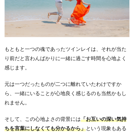
相手の
喜びや
悲しみ
などの
感情が
共有で
きる
もともと一つの魂であったツインレイは、それが当た
1.16
相手の
り前だと言わんばかりに一緒に過ごす時間を心地よく
幸福が
感じます。
自分自
身の幸
福にな
元は一つだったものが二つに離れていたわけですか
る
ら、一緒にいることが心地良く感じるのも当然かもし
1.17
れません。
相手の
存在が
そして、この心地よさの背景には
「お互いの深い気持
自己成
長をも
ちを言葉にしなくても分かるから」
という現象もある
たらす