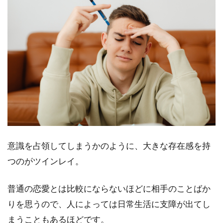
さを感
じるこ
とがあ
る
1.21
相手の
関わり
のある
人に対
して嫉
妬を感
じてし
まう
意識を占領してしまうかのように、大きな存在感を持
つのがツインレイ。
1.22
自分が
与える
普通の恋愛とは比較にならないほどに相手のことばか
愛に対
りを思うので、人によっては日常生活に支障が出てし
しての
見返り
まうこともあるほどです。