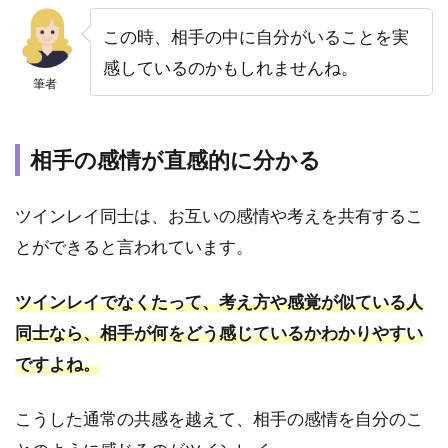
2.5
お互
この時、相手の中に自分がいることを実
いに
感しているのかもしれませんね。
必要
筆者
な要
素や
エネ
ルギ
相手の感情が直感的に分かる
ーを
持ち
ツインレイ同士は、お互いの感情や考えを共有するこ
合わ
せて
とができると言われています。
いる
から
ツインレイでなくたって、考え方や感覚が似ている人
3
同士なら、相手が何をどう感じているかわかりやすい
ツイ
ンレ
ですよね。
イが
本物
こうした通常の共感を越えて、相手の感情を自分のこ
では
ない