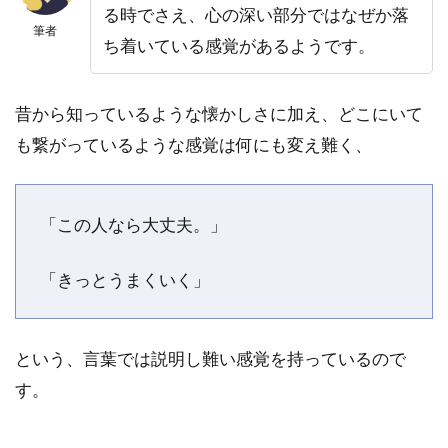
先
る時でさえ、心の深い部分ではなぜか落
生：
筆者
ち着いている感覚があるようです。
カリ
ス
5.3
昔から知っているような懐かしさに加え、どこにいて
壇輝
も繋がっているような感覚は何にも変え難く、
先
生：
ヴェ
ルニ
「この人なら大丈夫。」
5.4
ミデ
「きっとうまくいく」
ィア.
先
生：
という、言葉では説明し難い感覚を持っているので
フィ
ール
す。
5.5
鷹槻