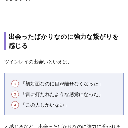
感じ
る
1.9
相手
の欠
出会ったばかりなのに強力な繋がりを
点や
感じる
弱点
を理
解で
ツインレイの出会いといえば、
きる
1.10
心が安
「初対面なのに目が離せなくなった」
定し、
「雷に打たれたような感覚になった」
内なる
平和を
「この人しかいない」
感じる
1.11
生まれ
と感じるなど、出会ったばかりなのに強力に惹かれる