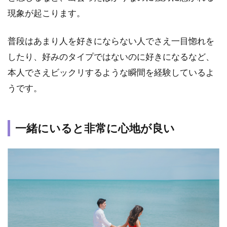
た日が
近い
現象が起こります。
1.12
普段はあまり人を好きにならない人でさえ一目惚れを
二人に
試練が
したり、好みのタイプではないのに好きになるなど、
訪れる
本人でさえビックリするような瞬間を経験しているよ
1.13
うです。
束縛を
してし
まう
一緒にいると非常に心地が良い
1.14
相手が
存在し
ている
だけで
喜びを
感じる
1.15