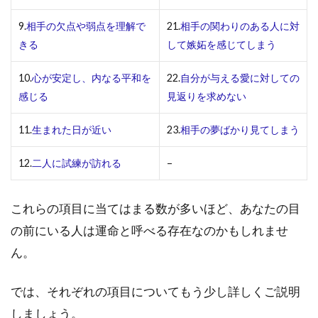
相手
の感
9.
相手の欠点や弱点を理解で
21.
相手の関わりのある人に対
情が
きる
して嫉妬を感じてしまう
直感
的に
10.
心が安定し、内なる平和を
22.
自分が与える愛に対しての
分か
感じる
見返りを求めない
る
1.7
11.
生まれた日が近い
23.
相手の夢ばかり見てしまう
お互
いの
12.
二人に試練が訪れる
–
癖が
似て
いる
これらの項目に当てはまる数が多いほど、あなたの目
1.8
の前にいる人は運命と呼べる存在なのかもしれませ
会話
ん。
が自
然で
沈黙
では、それぞれの項目についてもう少し詳しくご説明
も楽
しましょう。
しく