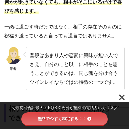
何かが起きていなくても、相手がそこにいるだけで喜
びを感じます。
一緒に過ごす時だけではなく、相手の存在そのものに
祝福を送っていると言っても過言ではありません。
普段はあまり人や恋愛に興味が無い人で
さえ、自分のこと以上に相手のことを思
筆者
うことができるのは、同じ魂を分け合う
ツインレイならではの特徴の一つです。
相手の喜びや悲しみなどの感情が共有
＼最初回合計最大：10,000円分が無料の電話占いカリス／
できる
無料で今すぐ鑑定する！！