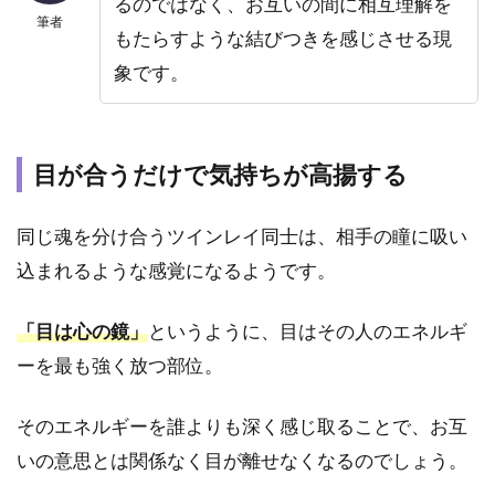
るのではなく、お互いの間に相互理解を
2.3
筆者
もたらすような結びつきを感じさせる現
共通
の目
象です。
的や
使命
を持
って
目が合うだけで気持ちが高揚する
いる
から
同じ魂を分け合うツインレイ同士は、相手の瞳に吸い
2.4
込まれるような感覚になるようです。
長い
時間
を超
「目は心の鏡」
というように、目はその人のエネルギ
越し
ーを最も強く放つ部位。
たつ
なが
りが
そのエネルギーを誰よりも深く感じ取ることで、お互
ある
から
いの意思とは関係なく目が離せなくなるのでしょう。