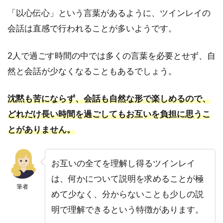
サイ
ンを
「以心伝心」という言葉があるように、ツインレイの
見逃
会話は直感で行われることが多いようです。
さな
いこ
と
2人で過ごす時間の中では多くの言葉を必要とせず、自
然と会話が少なくなることもあるでしょう。
4.2
直感
力を
沈黙も苦にならず、会話も自然な形で楽しめるので、
信じ
どれだけ長い時間を過ごしてもお互いを負担に思うこ
て行
動す
とがありません。
るこ
と
お互いの全てを理解し得るツインレイ
4.3
オー
は、何かについて説明を求めることが極
プン
筆者
めて少なく、分からないことも少しの説
な心
を持
明で理解できるという特徴があります。
ち人