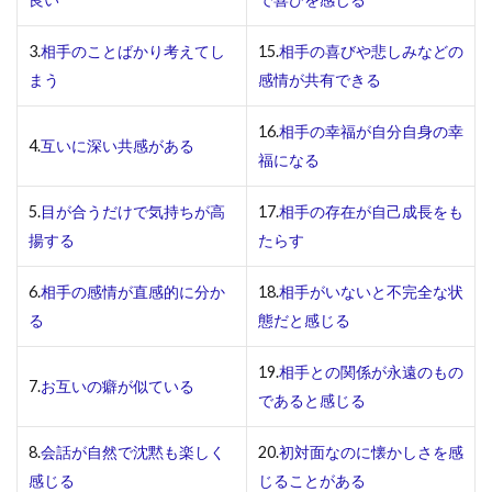
考え
てし
3.
相手のことばかり考えてし
15.
相手の喜びや悲しみなどの
まう
まう
感情が共有できる
1.4
互い
16.
相手の幸福が自分自身の幸
に深
4.
互いに深い共感がある
福になる
い共
感が
ある
5.
目が合うだけで気持ちが高
17.
相手の存在が自己成長をも
揚する
たらす
1.5
目が
6.
相手の感情が直感的に分か
18.
相手がいないと不完全な状
合う
る
態だと感じる
だけ
で気
持ち
19.
相手との関係が永遠のもの
7.
お互いの癖が似ている
が高
であると感じる
揚す
る
8.
会話が自然で沈黙も楽しく
20.
初対面なのに懐かしさを感
1.6
感じる
じることがある