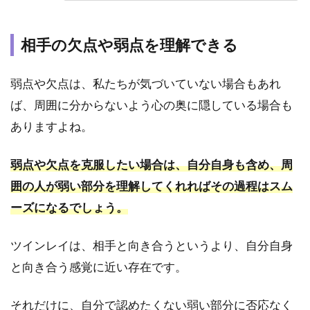
を拒
絶し
すぎ
相手の欠点や弱点を理解できる
ない
こと
弱点や欠点は、私たちが気づいていない場合もあれ
5
ば、周囲に分からないよう心の奥に隠している場合も
ツイ
ンレ
ありますよね。
イ相
談な
弱点や欠点を克服したい場合は、自分自身も含め、周
ら電
話占
囲の人が弱い部分を理解してくれればその過程はスム
い！
ーズになるでしょう。
おす
すめ
の占
ツインレイは、相手と向き合うというより、自分自身
い師
を5
と向き合う感覚に近い存在です。
選紹
介し
それだけに、自分で認めたくない弱い部分に否応なく
ま