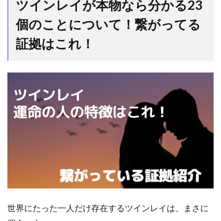
ツインレイが本物なら分かる23
本物
なら
個のことについて！繋がってる
分か
る
証拠はこれ！
23
個の
こと
につ
い
て！
繋が
って
る証
拠は
こ
れ！
1.1
出会
った
世界にたった一人だけ存在するツインレイは、まさに
ばか
りな