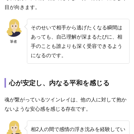
す！
目が向きます。
5.1
水鳥
そのせいで相手から逃げたくなる瞬間は
可蓮
あっても、自己理解が深まるたびに、相
（み
筆者
どり
手のことも誰よりも深く受容できるよう
かれ
になるのです。
ん）
先
生：
電話
占い
心が安定し、内なる平和を感じる
シェ
リー
魂が繋がっているツインレイは、他の人に対して抱か
ル
ないような安心感を感じる存在です。
5.2
佐和
（さ
相2人の間で感情の浮き沈みを経験してい
わ）