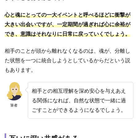
を求め
ない
心と魂にとっての一大イベントと呼べるほどに衝撃が
1.23
大きい出会いですが、一定期間が過ぎれば心に余裕が
相手の
夢ばか
でき、意識はそれなりに日常に戻っていくでしょう。
り見て
しまう
相手のことが頭から離れなくなるのは、魂が、分離し
2
た状態を一つに統合しようとしているからだという説
ツイ
もあります。
ンレ
イが
本物
相手との相互理解を深め安心を与えあえ
なら
離れ
る関係になれば、自然な状態で一緒に過
ない
筆者
ごすことができるようになるでしょう。
って
本
当？
2.1