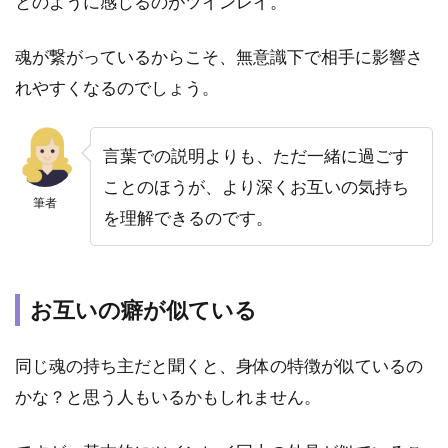
とのように感じるのがツインレイ。
時の
特
魂が繋がっているからこそ、無意識下で相手に影響さ
徴！
偽ツ
れやすくなるのでしょう。
イン
レイ
を見
言葉での説明よりも、ただ一緒に過ごす
極め
るに
ことのほうが、より深くお互いの気持ち
筆者
は？
を理解できるのです。
3.1
喧嘩
や揉
お互いの癖が似ている
め事
が絶
えず
同じ魂の持ち主だと聞くと、身体の特徴が似ているの
続い
てし
かな？と思う人もいるかもしれません。
まう
3.2