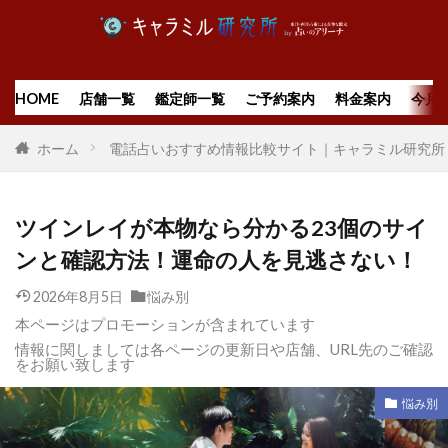
HOME
店舗一覧
鑑定師一覧
ご予約案内
料金案内
今月
ホーム
電話占いおすすめ情報比較サイト｜キャラミル研究所
ツインレイが本物なら分かる23個のサイ
ンと確認方法！運命の人を見逃さない！
2026年8月5日
悩み別
本ページはプロモーションが含まれています
情報に関しましては各ページの更新日や店舗、URL先のご確認
をお願い致します
悩み別