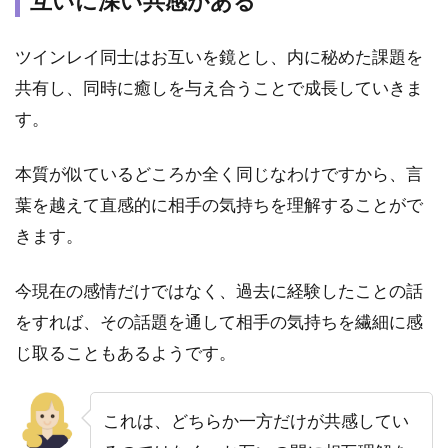
互いに深い共感がある
宇宙
由来
の強
ツインレイ同士はお互いを鏡とし、内に秘めた課題を
い魂
共有し、同時に癒しを与え合うことで成長していきま
の結
びつ
す。
きが
ある
本質が似ているどころか全く同じなわけですから、言
から
葉を越えて直感的に相手の気持ちを理解することがで
2.2
きます。
互い
に成
長と
今現在の感情だけではなく、過去に経験したことの話
学び
をすれば、その話題を通して相手の気持ちを繊細に感
があ
るか
じ取ることもあるようです。
ら離
れら
れな
これは、どちらか一方だけが共感してい
い