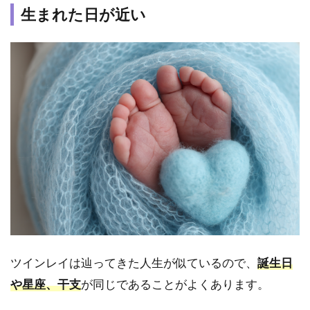
ヘレ
生まれた日が近い
ネ先
生：
ウィ
ル
6
ま
と
め
ツインレイは辿ってきた人生が似ているので、
誕生日
や星座、干支
が同じであることがよくあります。