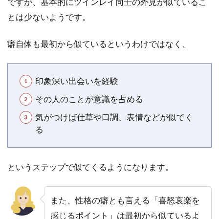
ですが、基本的にツインレイ同士の外見が似ているこ
なか
とは少ないようです。
なか
タイ
ミン
癖自体も最初から似ているというわけではなく、
グが
合わ
ない
印象深い出会いを経験
3.3
その人のことが意識を占める
相手
の本
気がつけば仕草や口調、表情などが似てく
音が
る
理解
でき
ない
というステップで似てくるようになります。
4
ツ
イ
また、性格の癖とも言える「喜怒哀楽を
ン
レ
感じるポイント」は最初から似ているよ