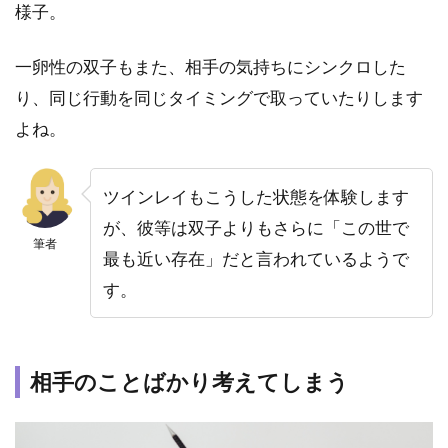
様子。
1.18
相手が
一卵性の双子もまた、相手の気持ちにシンクロした
いない
と不完
り、同じ行動を同じタイミングで取っていたりします
全な状
よね。
態だと
感じる
1.19
ツインレイもこうした状態を体験します
相手と
が、彼等は双子よりもさらに「この世で
の関係
筆者
最も近い存在」だと言われているようで
が永遠
のもの
す。
である
と感じ
る
相手のことばかり考えてしまう
1.20
初対面
なのに
懐かし