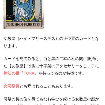
タロ
ット
占い
｜女
教皇
(ハ
イ・
女教皇（ハイ・プリーステス）の正位置のカードとな
プリ
ース
ります。
テ
ス)
カードを見てみると、白と黒の二本の柱の間に腰掛け
の正
位置
た【女教皇】は胸に十字架のアクセサリーをし、手に
と逆
律法の書『TORA』
を持ってるのが特徴です。
位置
の意
味
女司祭長
とも呼ばれることもあります。
は？
2.1
司祭の長の位を得てもなお学びを続ける女教皇の顔か
女教