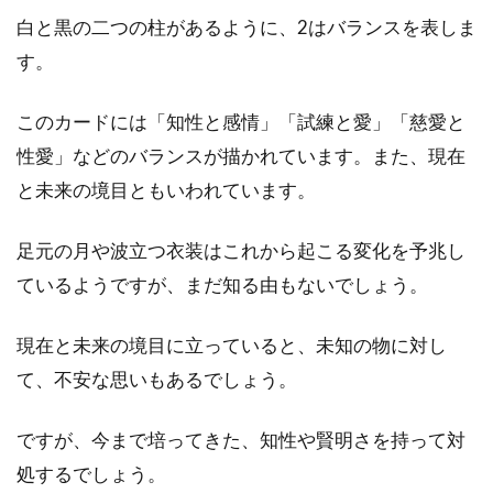
は？
白と黒の二つの柱があるように、2はバランスを表しま
す。
3
質問
別女
このカードには「知性と感情」「試練と愛」「慈愛と
教皇
性愛」などのバランスが描かれています。また、現在
（ハ
イ・
と未来の境目ともいわれています。
プリ
ース
足元の月や波立つ衣装はこれから起こる変化を予兆し
テ
ス）
ているようですが、まだ知る由もないでしょう。
が出
たと
きの
現在と未来の境目に立っていると、未知の物に対し
正位
て、不安な思いもあるでしょう。
置・
逆位
置の
ですが、今まで培ってきた、知性や賢明さを持って対
解釈
処するでしょう。