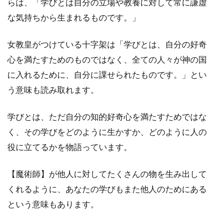
らは、
「学びとは自分の立場や教養に対して常に謙虚
皇(ハ
イ・
な気持ちから生まれるものです。」
プリ
ース
女教皇がつけている十字架は
「学びとは、自分の好奇
テス)
の正
心を満たすためのものではなく、全ての人々が神の国
位置
に入れるために、自分に課せられたものです。」とい
の意
味
う意味も読み取れます。
は？
2.2
学びとは、ただ自分の知的好奇心を満たすためではな
女教
く、その学びをどのように生かすか、どのように人の
皇(ハ
役に立てるかを物語っています。
イ・
プリ
ース
【魔術師】が他人に対してたくさんの物を生み出して
テス)
の逆
くれるように、あなたの学びもまた他人のためにある
位置
という意味もあります。
の意
味