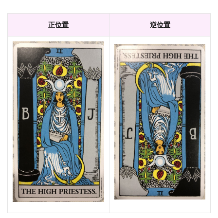
から
どう
正位置
逆位置
なる
(何に
注意
すべ
き？)
3.4
問
題：
今ぶ
つか
って
いる
問題
はど
うす
べ
き？
4