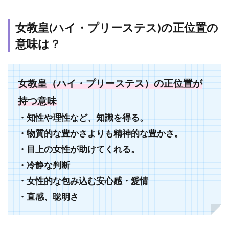
も
っ
女教皇(ハイ・プリーステス)の正位置の
と
意味は？
詳
し
く
知
女教皇（ハイ・プリーステス）の正位置が
り
た
持つ意味
い
・知性や理性など、知識を得る。
な
ら
・物質的な豊かさよりも精神的な豊かさ。
4.1
・目上の女性が助けてくれる。
タロ
・冷静な判断
ット
・女性的な包み込む安心感・愛情
占い
なら
・直感、聡明さ
美愛
（ビ
ア