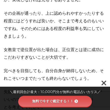
その企画が通ったり、上に認められやすかったりする
程度にはどうすれば良いか、そこまで考えるのもいい
ですね。そのためにはある程度の利益率も気にしてい
きましょう。
女教皇で逆位置が出た場合は、正位置とは逆に成功に
こだわりすぎないことが大切です。
完ぺきを目指しても、自分自身が納得しないため、そ
れこそいつまでたっても終わらないでしょう。
失敗しない程度に、可とされるギリギリのラインでも
＼最初回合計最大：10,000円分が無料の電話占いカリス／
いいので、とにかく、失敗でなく仕事を完成させるこ
無料で今すぐ鑑定する！！
とを考えてください。