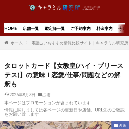
HOME
店舗一覧
鑑定師一覧
ご予約案内
料金案内
今月
ホーム
電話占いおすすめ情報比較サイト｜キャラミル研究所
タロットカード【女教皇(ハイ・プリース
テス)】の意味！恋愛/仕事/問題などの解
釈も
2026年8月3日
占術
本ページはプロモーションが含まれています
情報に関しましては各ページの更新日や店舗、URL先のご確認
をお願い致します
占術