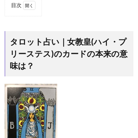
目次
1
タロ
ット
占い
タロット占い｜女教皇(ハイ・プ
｜女
教皇
リーステス)のカードの本来の意
(ハ
イ・
味は？
プリ
ース
テ
ス)
のカ
ード
の本
来の
意味
は？
2