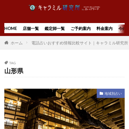
HOME
店舗一覧
鑑定師一覧
ご予約案内
料金案内
今月
ホーム
電話占いおすすめ情報比較サイト｜キャラミル研究所
TAG
山形県
地域別占い