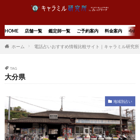
HOME
店舗一覧
鑑定師一覧
ご予約案内
料金案内
今月
ホーム
電話占いおすすめ情報比較サイト｜キャラミル研究所
TAG
大分県
地域別占い