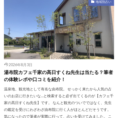
地域別占い
2026年8月3日
湯布院カフェ千家の髙日すくね先生は当たる？筆者
の体験レポや口コミを紹介！
温泉地、観光地として有名な由布院。 せっかく来たから人気の占
いのお店に行きたいな…と検索すると必ず出てくるのが【カフェ千
家の髙日すくね先生】です。 なんと観光のついでではなく、先生
の鑑定を受けにわざわざ由布院に行く人がほとんどだそうです。
気になったので筆者が実際に行って、占いを受けてみました。 こ