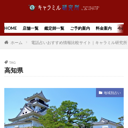
HOME
店舗一覧
鑑定師一覧
ご予約案内
料金案内
今月
ホーム
電話占いおすすめ情報比較サイト｜キャラミル研究所
TAG
高知県
地域別占い