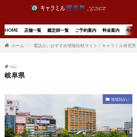
HOME
店舗一覧
鑑定師一覧
ご予約案内
料金案内
今月
ホーム
電話占いおすすめ情報比較サイト｜キャラミル研究所
TAG
岐阜県
地域別占い