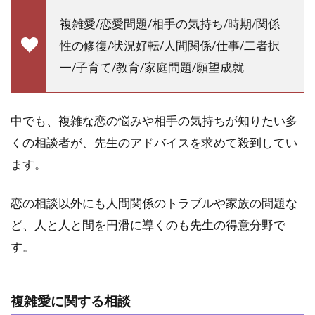
悪い
複雑愛/恋愛問題/相手の気持ち/時期/関係
口コ
ミや
性の修復/状況好転/人間関係/仕事/二者択
当た
一/子育て/教育/家庭問題/願望成就
らな
いと
いう
噂は
中でも、複雑な恋の悩みや相手の気持ちが知りたい多
ある
くの相談者が、先生のアドバイスを求めて殺到してい
の？
ます。
3
口
恋の相談以外にも人間関係のトラブルや家族の問題な
コ
ミ
ど、人と人と間を円滑に導くのも先生の得意分野で
を
す。
踏
ま
え
て
複雑愛に関する相談
｜