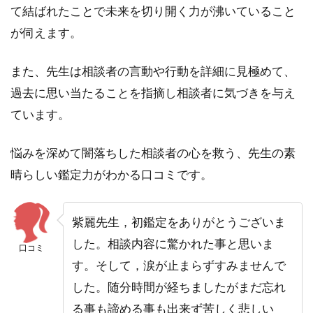
話占
て結ばれたことで未来を切り開く力が沸いていること
いヴ
が伺えます。
ェル
ニ｜
ティ
また、先生は相談者の言動や行動を詳細に見極めて、
ア先
過去に思い当たることを指摘し相談者に気づきを与え
生
ています。
5.5
5.電
悩みを深めて闇落ちした相談者の心を救う、先生の素
話占
いピ
晴らしい鑑定力がわかる口コミです。
ュア
リ｜
神女
紫麗先生，初鑑定をありがとうございま
先生
した。相談内容に驚かれた事と思いま
口コミ
5.6
す。そして，涙が止まらずすみませんで
6.電
話占
した。随分時間が経ちましたがまだ忘れ
いウ
る事も諦める事も出来ず苦しく悲しい