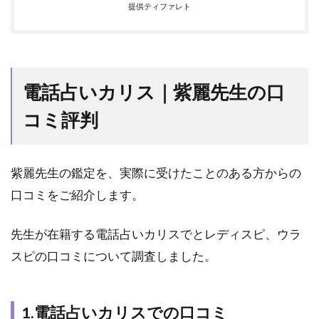
提供ティファレト
話占
いカ
リス
の初
回特
電話占いカリス｜紫麗先生の口
典を
活用
コミ評判
4.2
2.電
話占
紫麗先生の鑑定を、実際に受けたことのある方からの
いカ
リス
口コミをご紹介します。
に登
録後
先生が在籍する電話占いカリスでとレディスピ、ウラ
の手
順
スピの口コミについて調査しました。
4.3
3.待
機す
1.電話占いカリスでの口コミ