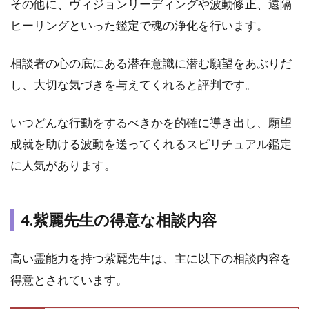
その他に、ヴィジョンリーディングや波動修正、遠隔
での
口コ
ヒーリングといった鑑定で魂の浄化を行います。
ミ
相談者の心の底にある潜在意識に潜む願望をあぶりだ
2.2
2.ウ
し、大切な気づきを与えてくれると評判です。
ラス
ピの
いつどんな行動をするべきかを的確に導き出し、願望
口コ
ミ
成就を助ける波動を送ってくれるスピリチュアル鑑定
2.3
に人気があります。
3.レ
ディ
スピ
4.紫麗先生の得意な相談内容
の口
コミ
高い霊能力を持つ紫麗先生は、主に以下の相談内容を
2.4
4.紫
得意とされています。
麗先
生の