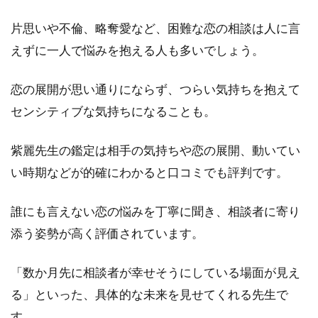
紫
麗
片思いや不倫、略奪愛など、困難な恋の相談は人に言
先
えずに一人で悩みを抱える人も多いでしょう。
生
は
こ
恋の展開が思い通りにならず、つらい気持ちを抱えて
ん
な
センシティブな気持ちになることも。
人
に
紫麗先生の鑑定は相手の気持ちや恋の展開、動いてい
オ
ス
い時期などが的確にわかると口コミでも評判です。
ス
メ
誰にも言えない恋の悩みを丁寧に聞き、相談者に寄り
3.1
添う姿勢が高く評価されています。
1.気
にな
「数か月先に相談者が幸せそうにしている場面が見え
る相
手の
る」といった、具体的な未来を見せてくれる先生で
気持
す。
ちを