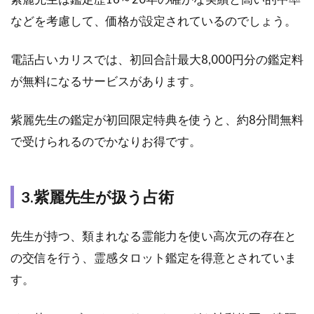
占
い
などを考慮して、価格が設定されているのでしょう。
カ
リ
電話占いカリスでは、初回合計最大8,000円分の鑑定料
ス
｜
が無料になるサービスがあります。
紫
麗
紫麗先生の鑑定が初回限定特典を使うと、約8分間無料
先
生
で受けられるのでかなりお得です。
の
口
コ
ミ
3.紫麗先生が扱う占術
評
判
先生が持つ、類まれなる霊能力を使い高次元の存在と
2.1
の交信を行う、霊感タロット鑑定を得意とされていま
1.電
す。
話占
いカ
リス