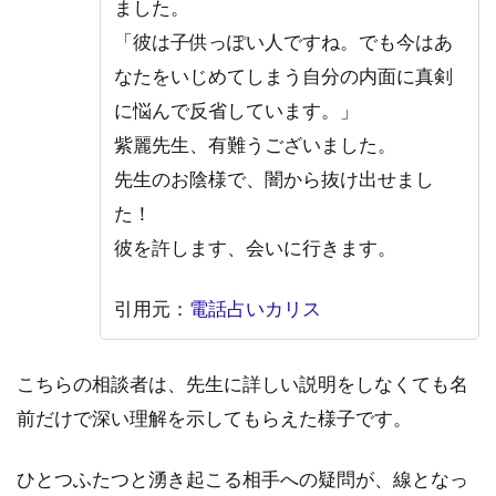
5.2
ました。
2.電
「彼は子供っぽい人ですね。でも今はあ
話占
なたをいじめてしまう自分の内面に真剣
いカ
リス
に悩んで反省しています。」
｜鈴
紫麗先生、有難うございました。
依
（れ
先生のお陰様で、闇から抜け出せまし
い）
た！
先生
彼を許します、会いに行きます。
5.3
3.電
話占
引用元：
電話占いカリス
いヴ
ェル
ニ｜
こちらの相談者は、先生に詳しい説明をしなくても名
清流
前だけで深い理解を示してもらえた様子です。
先生
5.4
ひとつふたつと湧き起こる相手への疑問が、線となっ
4.電