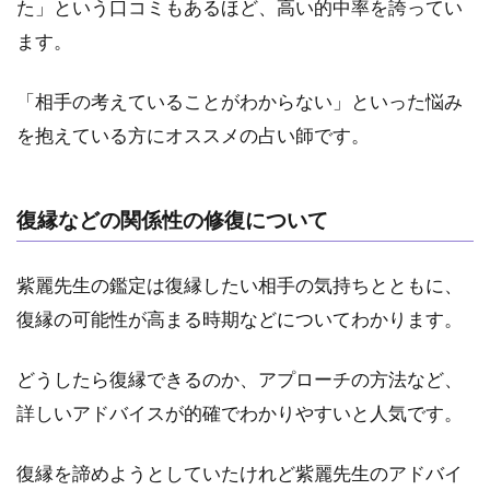
た」という口コミもあるほど、高い的中率を誇ってい
んで
いる
ます。
人
3.4
「相手の考えていることがわからない」といった悩み
4.困
を抱えている方にオススメの占い師です。
難な
局面
での
アド
復縁などの関係性の修復について
バイ
スが
欲し
紫麗先生の鑑定は復縁したい相手の気持ちとともに、
い人
復縁の可能性が高まる時期などについてわかります。
3.5
5.未
どうしたら復縁できるのか、アプローチの方法など、
来を
詳しいアドバイスが的確でわかりやすいと人気です。
切り
拓
き、
復縁を諦めようとしていたけれど紫麗先生のアドバイ
幸せ