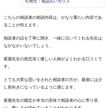
引用元：
電話占いカリス
話占
いフ
ィー
ル｜
こちらの相談者の相談内容は、かなり重たい内容であ
R先
ることが伺えます。
生
5.10
相談者の話を丁寧に聞き、一緒に泣いてくれる先生は
10.電
なかなかいないでしょう。
話占い
フィー
ル｜す
紫麗先生の慈悲深く優しい人柄がよくわかる口コミで
わこ先
す。
生
6
とても大変な思いをされた相談者の方が、最後には少
ま
と
し前向きになっているように感じます。
め
紫麗先生の鑑定が本当の意味で相談者の心に寄り添
い、優しさが溢れていることがわかります。