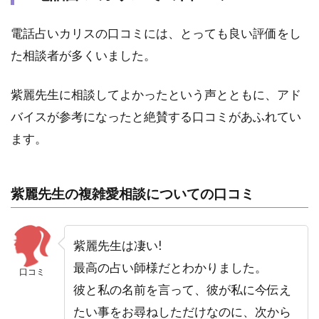
べき
か予
電話占いカリスの口コミには、とっても良い評価をし
約す
べき
た相談者が多くいました。
か迷
った
紫麗先生に相談してよかったという声とともに、アド
時の
対処
バイスが参考になったと絶賛する口コミがあふれてい
方法
ます。
5
紫
麗
紫麗先生の複雑愛相談についての口コミ
先
生
に
似
紫麗先生は凄い!
た
最高の占い師様だとわかりました。
占
口コミ
術
彼と私の名前を言って、彼が私に今伝え
や
たい事をお尋ねしただけなのに、次から
悩