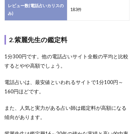
料
レビュー数(電話占いカリスの
183件
み)
1.3
3.紫
麗先
生が
2.紫麗先生の鑑定料
扱う
占術
1分300円です。他の電話占いサイト全般の平均と比較
1.4
するとやや高額でしょう。
4.紫
麗先
生の
電話占いは、最安値といわれるサイトで1分100円～
得意
160円ほどです。
な相
談内
容
また、人気と実力がある占い師は鑑定料が高額になる
2
傾向があります。
電
話
紫麗先生は鑑定歴16～20年の確かな実績と高い的中率