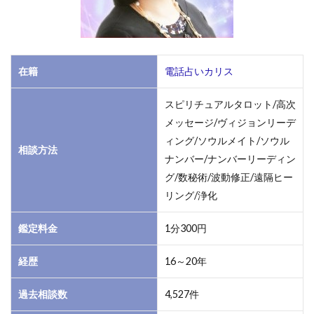
及
び
基
本
的
在籍
電話占いカリス
な
情
スピリチュアルタロット/高次
報
メッセージ/ヴィジョンリーデ
1.1
ィング/ソウルメイト/ソウル
相談方法
1.紫
ナンバー/ナンバーリーディン
麗先
グ/数秘術/波動修正/遠隔ヒー
生の
プロ
リング/浄化
フィ
ール
鑑定料金
1分300円
1.2
経歴
16～20年
2.紫
麗先
過去相談数
4,527件
生の
鑑定