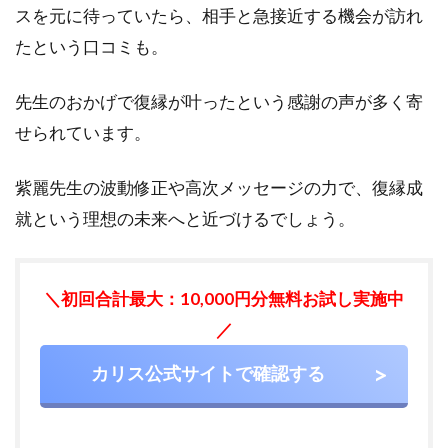
を掴
スを元に待っていたら、相手と急接近する機会が訪れ
み取
たという口コミも。
りた
い人
先生のおかげで復縁が叶ったという感謝の声が多く寄
4
せられています。
電話
占い
カリ
紫麗先生の波動修正や高次メッセージの力で、復縁成
ス｜
就という理想の未来へと近づけるでしょう。
紫麗
先生
にお
得に
＼初回合計最大：10,000円分無料お試し実施中
占っ
ても
／
らう
に
カリス公式サイトで確認する
は？
4.1
1.電