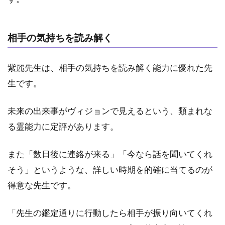
知り
たい
人
相手の気持ちを読み解く
3.2
2.別
紫麗先生は、相手の気持ちを読み解く能力に優れた先
れて
しま
生です。
った
相手
未来の出来事がヴィジョンで見えるという、類まれな
との
復縁
る霊能力に定評があります。
相談
をし
また「数日後に連絡が来る」「今なら話を聞いてくれ
たい
人
そう」というような、詳しい時期を的確に当てるのが
3.3
得意な先生です。
3.複
雑愛
「先生の鑑定通りに行動したら相手が振り向いてくれ
に悩