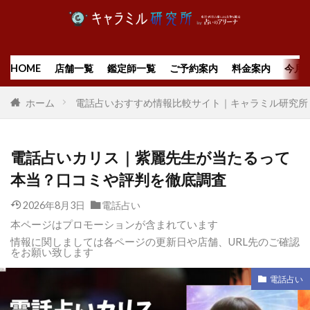
HOME
店舗一覧
鑑定師一覧
ご予約案内
料金案内
今月
ホーム
電話占いおすすめ情報比較サイト｜キャラミル研究所
電話占いカリス｜紫麗先生が当たるって
本当？口コミや評判を徹底調査
2026年8月3日
電話占い
本ページはプロモーションが含まれています
情報に関しましては各ページの更新日や店舗、URL先のご確認
をお願い致します
電話占い