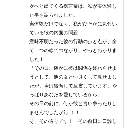
み
次へと出てくる御言葉は、私が実体験し
が
た事を語られました。
得
実体験だけでなく、私がひそかに気付い
意
な
ている彼の内面の問題………
占
意味不明だった彼の行動の点と点が、全
い
師
て一つの線でつながり、やっとわかりま
5.1
した！
1.電
「その日、確かに彼は関係を終わらせよ
話占
うとして、他の女と仲良くして見せまし
いカ
リス
たが、今は後悔して反省しています、や
｜諸
っぱりあなたを愛しているから。
縁
（ゆ
その日の前に、何か彼と言い争ったりし
か
ませんでしたか?」！！
り）
先生
そ、その通りです！ その前日に口論し