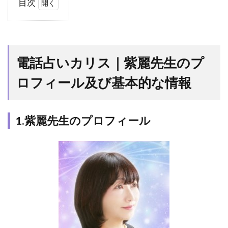
目次
1
電
話
占
電話占いカリス｜紫麗先生のプ
い
カ
ロフィール及び基本的な情報
リ
ス
｜
紫
1.紫麗先生のプロフィール
麗
先
生
の
プ
ロ
フ
ィ
ー
ル