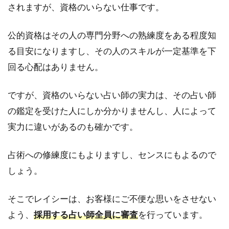
されますが、資格のいらない仕事です。
イシー) と他
の電話占い
サイト比較
公的資格はその人の専門分野への熟練度をある程度知
のまとめ
る目安になりますし、その人のスキルが一定基準を下
7
とっ
回る心配はありません。
ても簡
単！電話
ですが、資格のいらない占い師の実力は、その占い師
占い
RAYSEE(レ
の鑑定を受けた人にしか分かりませんし、人によって
イシー) の
実力に違いがあるのも確かです。
利用方法
と手順に
ついて
占術への修練度にもよりますし、センスにもよるので
7.1
1.電
しょう。
話占い
RAYSEE(レ
そこでレイシーは、お客様にご不便な思いをさせない
イシー) に
新規登録
よう、
採用する占い師全員に審査
を行っています。
するまで