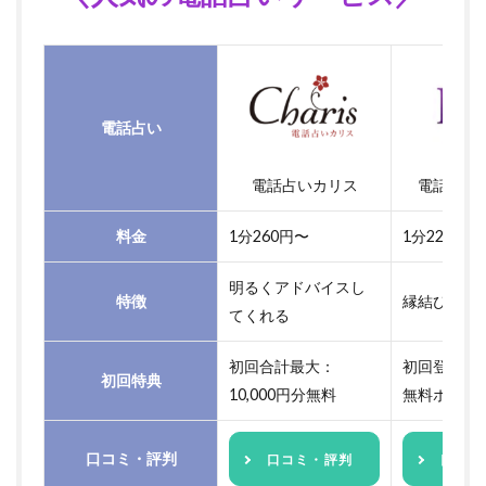
電話占い
電話占いカリス
電話占い
料金
1分260円〜
1分220円〜
明るくアドバイスし
特徴
縁結びが人
てくれる
初回合計最大：
初回登録で3
初回特典
10,000円分無料
無料ポイン
口コミ・評判
口コミ・評判
口コミ