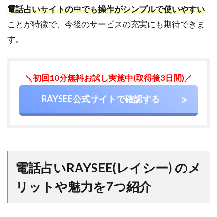
後も
電話占いサイトの中でも操作がシンプルで使いやすい
月
ことが特徴で、今後のサービスの充実にも期待できま
2~3
回面
す。
談・
監査
があ
＼初回10分無料お試し実施中(取得後3日間)／
るの
で安
RAYSEE公式サイトで確認する
心
2.6
6.電
話鑑
定料
金は
電話占いRAYSEE(レイシー) のメ
一律1
分
リットや魅力を7つ紹介
220
円
（税