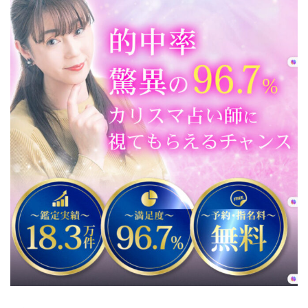
電話占
い
RAYSEE
の特徴
2
電話
占い
RAYSEE(レ
イシー) の
メリット
や魅力を7
つ紹介
2.1
1.電
話占
いが
おト
ク！
初回
利用