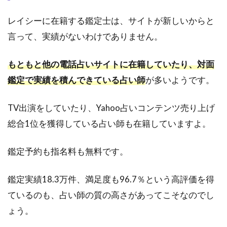
4.霊
視霊
レイシーに在籍する鑑定士は、サイトが新しいからと
感シ
ヴァ
言って、実績がないわけでありません。
先生
5.5
もともと他の電話占いサイトに在籍していたり、対面
5.シャ
鑑定で実績を積んできている占い師
が多いようです。
ーリー
陽子先
TV出演をしていたり、Yahoo占いコンテンツ売り上げ
生
※2026
総合1位を獲得している占い師も在籍していますよ。
年4月
現在、
在籍が
鑑定予約も指名料も無料です。
確認で
きませ
鑑定実績18.3万件、満足度も96.7％という高評価を得
ん
ているのも、占い師の質の高さがあってこそなのでし
5.6
ょう。
6.さ
とう