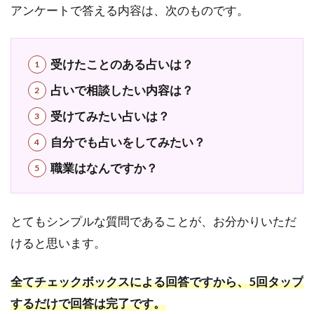
アンケートで答える内容は、次のものです。
歴が
浅い
ため
受けたことのある占いは？
4.2
プラ
占いで相談したい内容は？
イバ
シー
受けてみたい占いは？
マー
自分でも占いをしてみたい？
ク未
取得
職業はなんですか？
で不
安
5
電話
とてもシンプルな質問であることが、お分かりいただ
占い
けると思います。
RAYSEE(レ
イシー) 在
籍の当た
全てチェックボックスによる回答ですから、5回タップ
ると評判
の占い師
するだけで回答は完了です。