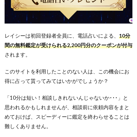
ついて
3.1
1.公
式
レイシーは初回登録者全員に、電話占いによる、
10分
LINE
でカ
間の無料鑑定が受けられる2,200円分のクーポンが付与
ンタ
されます。
ン操
作！
このサイトを利用したことのない人は、この機会にお
3.2
2.エ
得に占って貰ってみてはいかがでしょうか？
スク
ロー
「10分は短い！相談しきれないんじゃないか･･･」と
決済
で安
思われるかもしれませんが、相談前に依頼内容をまと
心取
めておけば、スピーディーに鑑定を終わらせることは
引
難しくありません。
3.3
3.電