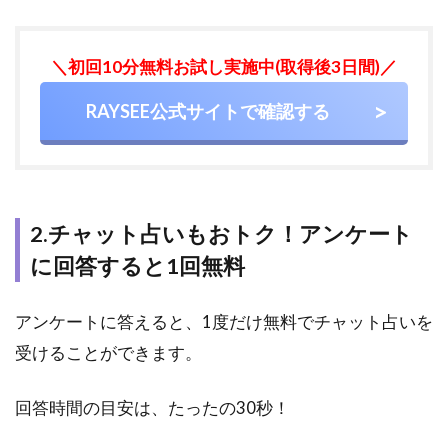
4
レイ
＼初回10分無料お試し実施中(取得後3日間)／
シー
は怪
RAYSEE公式サイトで確認する
し
い？
危険
と言
われ
る理
2.チャット占いもおトク！アンケート
由も
調
に回答すると1回無料
査！
4.1
アンケートに答えると、1度だけ無料でチャット占いを
老舗
受けることができます。
の店
舗と
比べ
回答時間の目安は、たったの30秒！
ると
運営