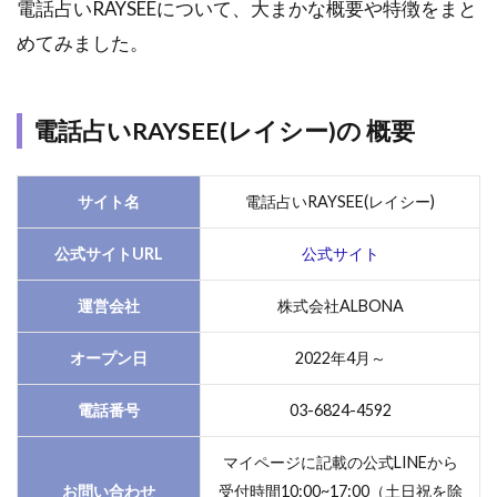
電話占いRAYSEEについて、大まかな概要や特徴をまと
時に
10分
めてみました。
間分
が無
料に
なる
電話占いRAYSEE(レイシー)の 概要
クー
ポン
配布
サイト名
電話占いRAYSEE(レイシー)
2.2
公式サイトURL
公式サイト
2.チ
ャッ
運営会社
株式会社ALBONA
ト占
いも
おト
オープン日
2022年4月～
ク！
アン
電話番号
03-6824-4592
ケー
トに
マイページに記載の公式LINEから
回答
お問い合わせ
受付時間10:00~17:00（土日祝を除
する