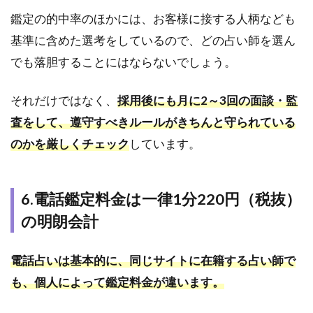
の流れ
鑑定の的中率のほかには、お客様に接する人柄なども
7.2
基準に含めた選考をしているので、どの占い師を選ん
2.占
でも落胆することにはならないでしょう。
い師
に鑑
定を
それだけではなく、
採用後にも月に2～3回の面談・監
依頼
する
査をして、遵守すべきルールがきちんと守られている
方法
のかを厳しくチェック
しています。
8
ま
と
6.電話鑑定料金は一律1分220円（税抜）
め
の明朗会計
電話占いは基本的に、同じサイトに在籍する占い師で
も、個人によって鑑定料金が違います。