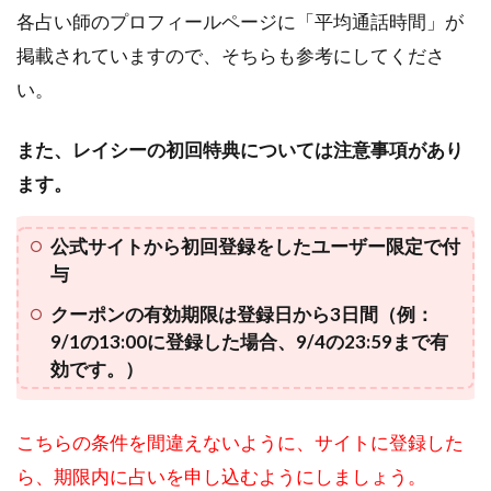
各占い師のプロフィールページに「平均通話時間」が
話占
いの
掲載されていますので、そちらも参考にしてくださ
他に
い。
チャ
ット
占い
また、レイシーの初回特典については注意事項があり
も
ます。
3.4
4.あ
公式サイトから初回登録をしたユーザー限定で付
なた
のお
与
悩み
クーポンの有効期限は登録日から3日間（例：
に合
う占
9/1の13:00に登録した場合、9/4の23:59まで有
い師
効です。）
を検
索す
る方
こちらの条件を間違えないように、サイトに登録した
法が
ら、期限内に占いを申し込むようにしましょう。
充実