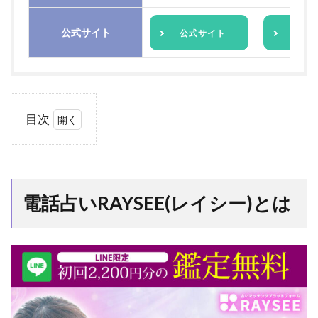
公式サイト
公式サイト
公式
目次
1
電話
占い
RAYSEE(レ
イシー)と
電話占いRAYSEE(レイシー)とは
は
1.1
電話
占い
RAYSEE(レ
イシー)の
概要
1.2