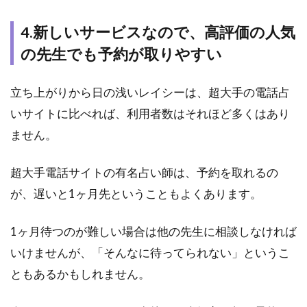
りな
先生
4.新しいサービスなので、高評価の人気
5.7
の先生でも予約が取りやすい
7.金華
先生
立ち上がりから日の浅いレイシーは、超大手の電話占
※2026
年4月
いサイトに比べれば、利用者数はそれほど多くはあり
現在、
ません。
在籍が
確認で
きませ
超大手電話サイトの有名占い師は、予約を取れるの
ん
が、遅いと1ヶ月先ということもよくあります。
5.8
8.hikari
1ヶ月待つのが難しい場合は他の先生に相談しなければ
先生
いけませんが、「そんなに待ってられない」というこ
5.9
ともあるかもしれません。
9.璃
杏先
生