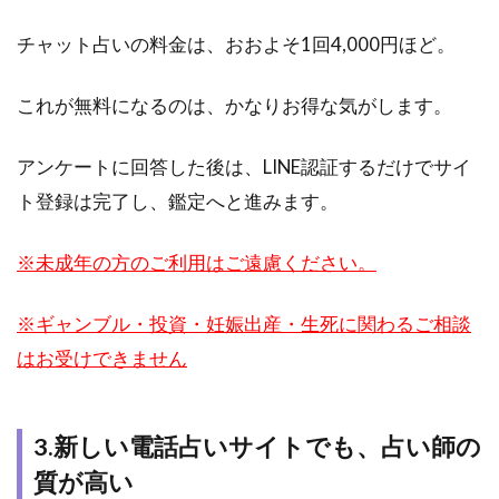
10名をご
紹介！
チャット占いの料金は、おおよそ1回4,000円ほど。
5.1
1.紋
これが無料になるのは、かなりお得な気がします。
由美
（あ
ゆ
アンケートに回答した後は、LINE認証するだけでサイ
み）
ト登録は完了し、鑑定へと進みます。
先生
5.2
※未成年の方のご利用はご遠慮ください。
2.天
音先
※ギャンブル・投資・妊娠出産・生死に関わるご相談
生
はお受けできません
5.3
3.あ
やな
先生
3.新しい電話占いサイトでも、占い師の
5.4
質が高い