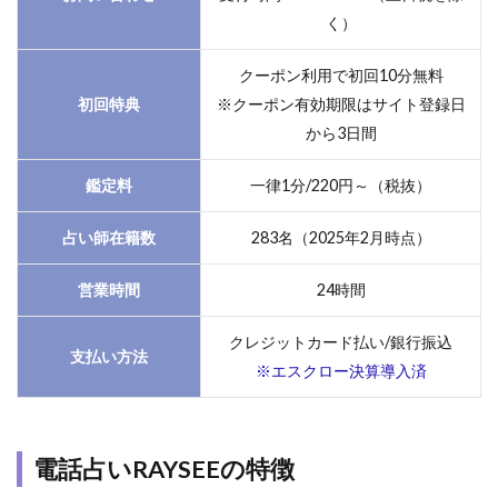
と1回
く）
無料
クーポン利用で初回10分無料
2.3
初回特典
※クーポン有効期限はサイト登録日
3.新
しい
から3日間
電話
占い
鑑定料
一律1分/220円～（税抜）
サイ
トで
占い師在籍数
283名（2025年2月時点）
も、
占い
営業時間
24時間
師の
質が
クレジットカード払い/銀行振込
高い
支払い方法
※エスクロー決算導入済
2.4
4.新
しい
サー
電話占いRAYSEEの特徴
ビス