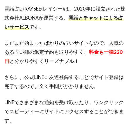
なの
で、
電話占いRAYSEE(レイシー)は、2020年に設立された株
高評
式会社ALBONAが運営する、
電話とチャットによる占
価の
人気
いサービス
です。
の先
生で
まだまだ始まったばかりの占いサイトなので、人気の
も予
約が
ある占い師の鑑定予約も取りやすく、
料金も一律220
取り
円
と分かりやすくリーズナブル！
やす
い
さらに、公式LINEに友達登録することでサイト登録は
2.5
完了するので、全く手間がかかりません。
5.占
い師
は審
LINEでさまざまな通知を受け取ったり、ワンクリック
査を
でスピーディーにサイトにアクセスすることができま
経て
採
す。
用！
採用