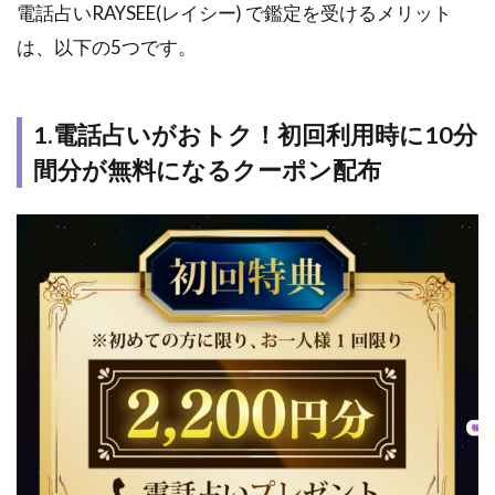
抜）
電話占いRAYSEE(レイシー) で鑑定を受けるメリット
の明
は、以下の5つです。
朗会
計
2.7
1.電話占いがおトク！初回利用時に10分
7.月
替わ
間分が無料になるクーポン配布
りの
特別
クー
ポン
もあ
りま
す
3
電話
占い
RAYSEE(レ
イシー) と
他サイト
の違いに