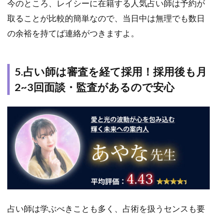
今のところ、レイシーに在籍する人気占い師は予約が
5.10
取ることが比較的簡単なので、当日中は無理でも数日
10.ト
の余裕を持てば連絡がつきますよ。
ゥラン
先生
6
5.占い師は審査を経て採用！採用後も月
RAYSEE(レ
2~3回面談・監査があるので安心
イシー) を
他の電話
占いサイ
トと比較
6.1
1.RAYSEE(レ
イシー) と他
の電話占い
サイト比較
一覧
6.2
占い師は学ぶべきことも多く、占術を扱うセンスも要
2.RAYSEE(レ