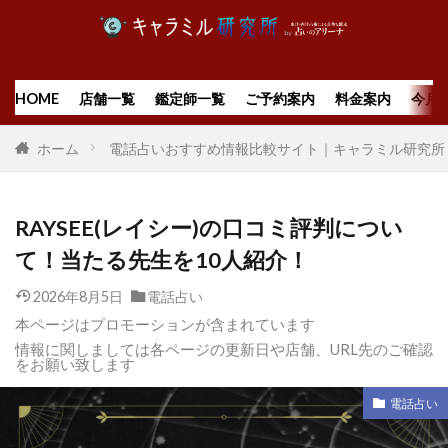
HOME
店舗一覧
鑑定師一覧
ご予約案内
料金案内
今月
ホーム
電話占いおすすめ情報比較サイト｜キャラミル研究所
RAYSEE(レイシー)の口コミ評判につい
て！当たる先生を10人紹介！
2026年8月5日
電話占い
本ページはプロモーションが含まれています
情報に関しましては各ページの更新日や店舗、URL先のご確認
をお願い致します
電話占い