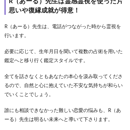
R（あーる）先生は霊感霊視を使った片
先生
に鑑
思いや復縁成就が得意！
定し
ても
らう
R（あーる）先生は、電話がつながった時から霊視を
方法
行います。
3.1
プロ
必要に応じて、生年月日を聞いて複数の占術を用いた
フィ
鑑定へと移り行く鑑定スタイルです。
ール
情報
を入
全てを話さなくともあなたの本心を汲み取ってくださ
力
るので、自然と心に抱えていた不安な気持ちが和らい
3.2
でいくことでしょう。
空メ
ール
を送
誰にも相談できなかった難しい恋愛の悩みも、R（あ
信で
ーる）先生は明るい未来へと導いて下さります。
登録
完了