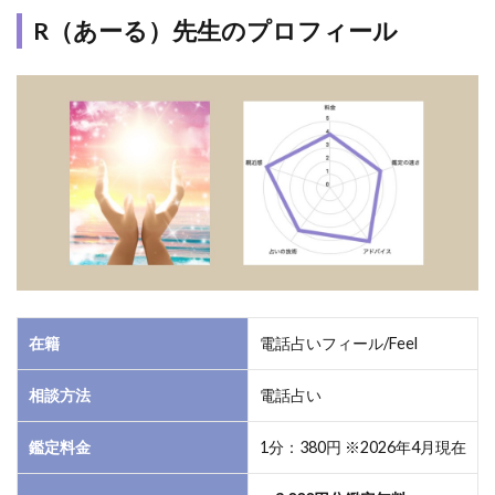
のプ
R（あーる）先生のプロフィール
ロフ
ィー
ル
1.2
R（あ
ー
る）
先生
は霊
感霊
視を
使っ
た片
在籍
電話占いフィール/Feel
思い
や復
相談方法
電話占い
縁成
就が
得
鑑定料金
1分：380円 ※2026年4月現在
意！