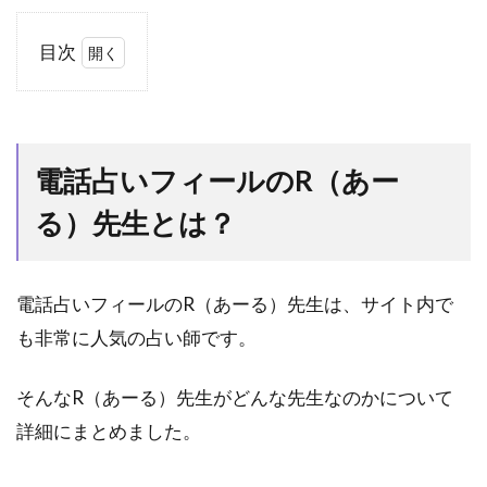
目次
1
電話
占い
フィ
電話占いフィールのR（あー
ール
の
る）先生とは？
R（あ
ー
る）
先生
電話占いフィールのR（あーる）先生は、サイト内で
と
も非常に人気の占い師です。
は？
1.1
そんなR（あーる）先生がどんな先生なのかについて
R（あ
ー
詳細にまとめました。
る）
先生