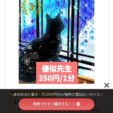
優似先生
の得意占術
＼最初回合計最大：10,000円分が無料の電話占いカリス／
霊感 霊視/ 守護霊対話/ 遠隔ヒーリング/ スピ
無料で今すぐ鑑定する！！
リチュアルヒーリング/ チャネリング/ 数秘術