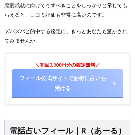
恋愛成就に向けて今すべきことをしっかりと示しても
3.3
らえると、口コミ評価も非常に高いのです。
R（あ
ー
る）
ズバズバと的中する鑑定に、きっとあなたも驚かされ
先生
てみませんか。
を探
す
4
＼初回3,000円分の鑑定無料／
電
話
フィール公式サイトでお得に占いを
占
い
受ける
フ
ィ
ー
ル
で
オ
ス
電話占いフィール｜R（あーる）
ス