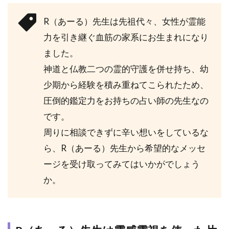
た
R（あ
R（あーる）先生は先祖代々、女性が霊能
ー
力を引き継ぐ血筋の家系にお生まれになり
る）
先生
ました。
にお
神道と仏教二つの霊的守護を併せ持ち、幼
すす
めの
少期から経験を積み重ねてこられたため、
相談
圧倒的鑑定力をお持ちの占い師の先生なの
者タ
イプ
です。
周りに相談できずに辛い想いをしているな
3
電話
ら、R（あーる）先生から希望的なメッセ
占い
ージを受け取ってみてはいかがでしょう
フィ
ール
か。
で
R（あ
ー
る）