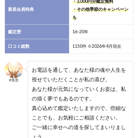
・3,000円分鑑定無料
2
新規会員特典
・その他季節のキャンペーン
電話
も
占い
フィ
ール
鑑定歴
16-20年
｜
R（あ
口コミ総数
1150件 ※2026年4月現在
ー
る）
先生
お電話を通して、あなた様の魂や人生を
の口
コ
視せていただくことが私の喜び。
R先生
ミ・
あなた様が元気になっていくお姿は、私
評判
の描く夢でもあるのです。
2.1
R（あ
真心込めて鑑定いたしますので、些細な
ー
ことでも、お気軽にご相談ください。
る）
ご一緒に幸せへの道を探してまいりまし
先生
の残
ょう。