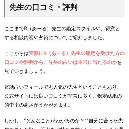
先生の口コミ・評判
メ
の
占
い
ここまでR（あーる）先生の鑑定スタイルや、得意と
師
ラ
する相談内容や占術についてご紹介しました。
ン
キ
ここからは
実際にR（あーる）先生の鑑定を受けた方の
ン
グ
口コミや評判から、先生の占いは本当に当たるのか
を
見ていきましょう。
電話占いフィールでも人気の先生ということもあり、
公式サイトには良い口コミが非常に多く、鑑定結果の
的中率の高さがうかがえます。
しかし、”どんなことがわかるのか？””自分に合った先