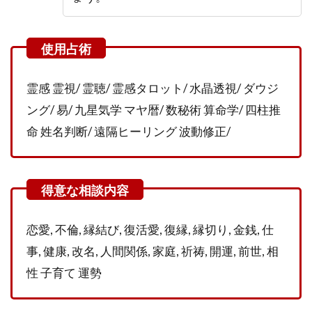
念な
口コ
ミ・
評判
2.2
霊感 霊視/ 霊聴/ 霊感タロット/ 水晶透視/ ダウジ
R（あ
ー
ング/ 易/ 九星気学 マヤ暦/ 数秘術 算命学/ 四柱推
る）
命 姓名判断/ 遠隔ヒーリング 波動修正/
先生
の良
い口
コ
ミ・
評判
恋愛, 不倫, 縁結び, 復活愛, 復縁, 縁切り, 金銭, 仕
2.3
口コ
事, 健康, 改名, 人間関係, 家庭, 祈祷, 開運, 前世, 相
ミ・
性 子育て 運勢
評判
で分
かっ