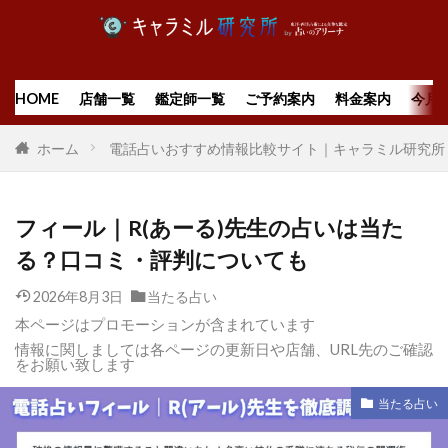
HOME
店舗一覧
鑑定師一覧
ご予約案内
料金案内
今月
ホーム
電話占いおすすめ情報比較サイト｜キャラミル研究所
フィール｜R(あーる)先生の占いは当た
る？口コミ・評判についても
2026年8月3日
当たる占い
本ページはプロモーションが含まれています
情報に関しましては各ページの更新日や店舗、URL先のご確認
をお願い致します
当たる占い