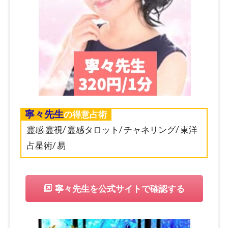
寧々先生
の得意占術
霊感 霊視/ 霊感タロット/ チャネリング/ 東洋
占星術/ 易
寧々先生を公式サイトで確認する