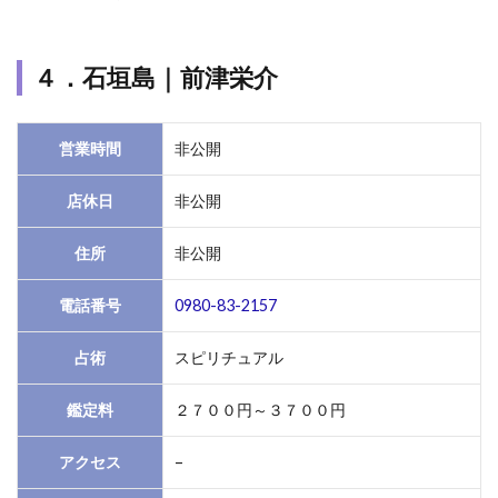
４．石垣島｜前津栄介
営業時間
非公開
店休日
非公開
住所
非公開
電話番号
0980-83-2157
占術
スピリチュアル
鑑定料
２７００円～３７００円
アクセス
–