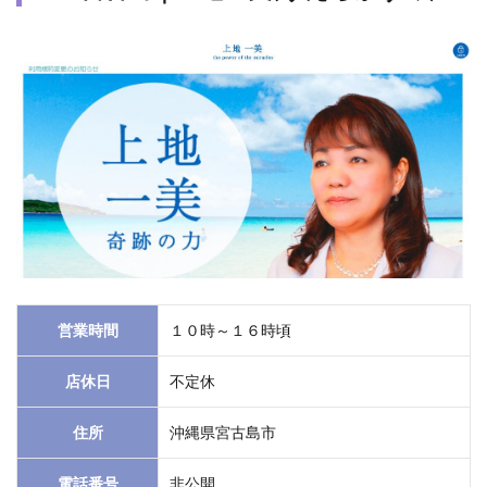
うす
れば
い
い？
予約
でき
ると
ころ
は？
4.3
人気
の占
いバ
ー
営業時間
１０時～１６時頃
は？
店休日
不定休
4.4
当た
住所
沖縄県宮古島市
ると
評判
電話番号
非公開
の手