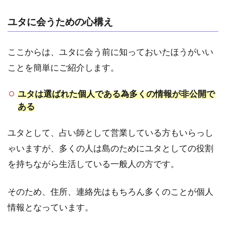
人～
Astral
ユタに会うための心構え
Voyage〜
2
ここからは、ユタに会う前に知っておいたほうがいい
まだ
ことを簡単にご紹介します。
まだ
あ
る！
ユタは選ばれた個人である為多くの情報が非公開で
宮古
ある
島や
石垣
ユタとして、占い師として営業している方もいらっし
島で
会え
ゃいますが、多くの人は島のためにユタとしての役割
るユ
を持ちながら生活している一般人の方です。
タ
2.1
そのため、住所、連絡先はもちろん多くのことが個人
宮古
島｜
情報となっています。
浜川