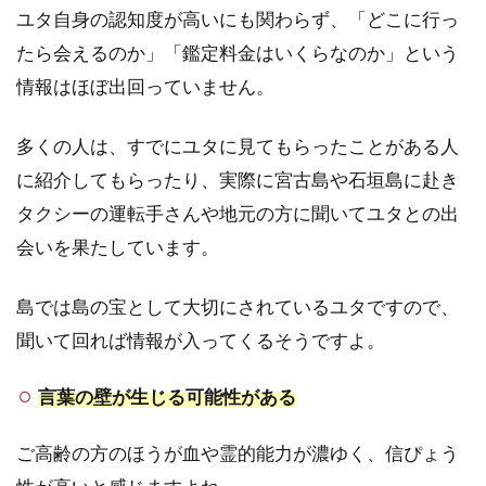
綾子
ユタ自身の認知度が高いにも関わらず、「どこに行っ
3
たら会えるのか」「鑑定料金はいくらなのか」という
宮古
情報はほぼ出回っていません。
島や
石垣
島で
多くの人は、すでにユタに見てもらったことがある人
人気
に紹介してもらったり、実際に宮古島や石垣島に赴き
の当
たる
タクシーの運転手さんや地元の方に聞いてユタとの出
占い
会いを果たしています。
師・
ユタ
6選
島では島の宝として大切にされているユタですので、
一覧
聞いて回れば情報が入ってくるそうですよ。
4
石
言葉の壁が生じる可能性がある
垣
島
ご高齢の方のほうが血や霊的能力が濃ゆく、信ぴょう
＆
宮