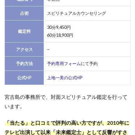
相占
い師
占術
スピリチュアルカウンセリング
は？
30分9,450円
5
鑑定料
60分18,900円
お
好
み
アクセス
–
の
占
予約方法
予約専用フォーム
にて予約
い
師
公式HP
上地一美の公式HP
が
見
つ
宮古島の事務所で、対面スピリチュアル鑑定を行って
か
います。
ら
な
か
「当たる」と口コミで評判の高い方ですが、2010年に
っ
た
テレビ出演して以来「未来鑑定士」として反響がすさ