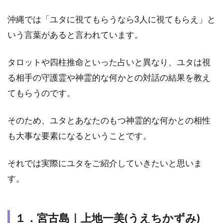
京子
沖縄では「ユタに視てもらうなら3人に視てもらえ」と
さん
が占
いう言葉があると言われています。
って
もら
タロットや四柱推命といった占いと異なり、ユタは視
った
占い
る相手の守護霊や神霊的な何かとの対話の結果を教え
師
てもらうのです。
は？
4.2
そのため、ユタとあなたのもつ神霊的な何かとの相性
ユタ
に会
も大事な要素になるということです。
いた
いけ
それでは実際にユタをご紹介していきたいと思いま
ど、
情報
す。
が少
ない
場合
１．宮古島｜上地一美(うえちかずみ)
はど