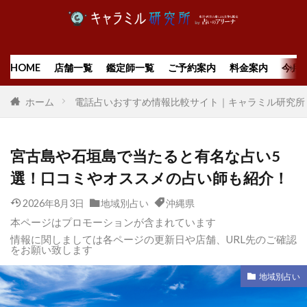
HOME
店舗一覧
鑑定師一覧
ご予約案内
料金案内
今月
ホーム
電話占いおすすめ情報比較サイト｜キャラミル研究所
宮古島や石垣島で当たると有名な占い5
選！口コミやオススメの占い師も紹介！
2026年8月3日
地域別占い
沖縄県
本ページはプロモーションが含まれています
情報に関しましては各ページの更新日や店舗、URL先のご確認
をお願い致します
地域別占い