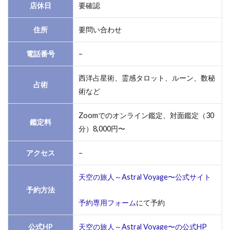
店休日
要確認
住所
要問い合わせ
電話番号
–
西洋占星術、霊感タロット、ルーン、数秘
占術
術など
Zoomでのオンライン鑑定、対面鑑定（30
鑑定料
分）8,000円〜
アクセス
–
天空の旅人～Astral Voyage〜公式サイト
予約方法
予約専用フォーム
にて予約
公式HP
天空の旅人～Astral Voyage〜の公式HP