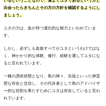
いるということなので、運よくユタであるという方と
宮古
出会ったらきちんとその方の方針を確認するようにし
島｜
RICA
ましょう。
1.4
３．
ユタの力は、血が持つ遺伝的な能力といわれていま
宮古
す。
島｜
根間
ツル
しかし、必ずしも血族すべてがユタというわけではな
子
く、神かかり的な体験、修行、経験を通してユタにな
1.5
ると言われています。
４．
石垣
一種の憑依状態となり、島の神々、先祖といった神霊
島｜
前津
歴な存在と交信し、その代弁者として島のアドバイザ
栄介
ー的な役割を果たすためにユタは存在していると言わ
1.6
5．
れています。
石垣島｜
天空の旅