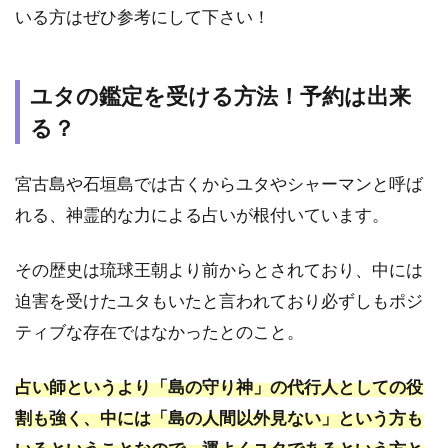
の鑑
いる方はぜひ参考にして下さい！
定を
受け
る方
法！
ユタの鑑定を受ける方法！予約は出来
予約
る？
は出
来
る？
宮古島や石垣島では古くからユタやシャーマンと呼ば
1.2
れる、神霊的な力による占いが根付いています。
１．
宮古
その歴史は琉球王朝より前からとされており、中には
島｜
上地
迫害を受けたユタもいたと言われており必ずしもポジ
一美
ティブな存在ではなかったとのこと。
(うえ
ちか
ずみ)
占い師というより「島の守り神」の代行人としての役
1.3
割も強く、中には「島の人間以外見ない」という方も
２．