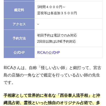
1時間４０００円～
鑑定料
霊視等は各追加３５００円
アクセス
–
初回予約は電話でのみ対応
予約方法
2回目以降はLINE予約対応
公式HP
RICAの公式HP
RICAさんは、自称「怪しい占い師」と銘打って、宮古
島の店舗の一角などで鑑定を行っている占い師の先生
です。
手相家として世界的に有名な「西谷泰人流手相」と沖
縄流占術、霊視といった独自のオリジナル占術で、多