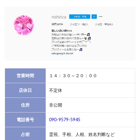
営業時間
１４：３０～２０：００
店休日
不定休
住所
非公開
電話番号
090-9579-5945
占術
霊視、手相、人相、姓名判断など