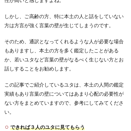
性が高いと感じますよね。
古
島
の
しかし、ご高齢の方、特に本土の人と話をしていない
占
方は方言が強く言葉の壁が生じてしまうのです。
い
で
よ
そのため、通訳となってくれるような人が必要な場合
く
もありますし、本土の方を多く鑑定したことがある
あ
る
か、若いユタなど言葉の壁がなるべく生じない方とお
質
話しすることをお勧めします。
問
4.1
この記事でご紹介しているユタは、本土の人間の鑑定
「櫻
実績もあり言葉の壁についてはあまり心配の必要性が
井・
有吉
ない方をまとめていますので、参考にしてみてくださ
THE
い。
夜
会」
で長
できれば３人のユタに見てもらう
谷川