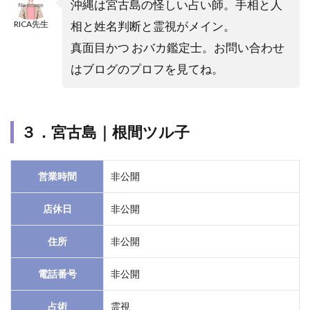
沖縄は宮古島の怪しい占い師。手相と人
RICA先生
相と姓名判断と霊視がメイン。
真面目かつ おバカ鑑定士。お問い合わせ
はブログのプロフを見てね。
３．宮古島｜根間ツル子
営業時間
非公開
店休日
非公開
住所
非公開
電話番号
非公開
占術
霊視