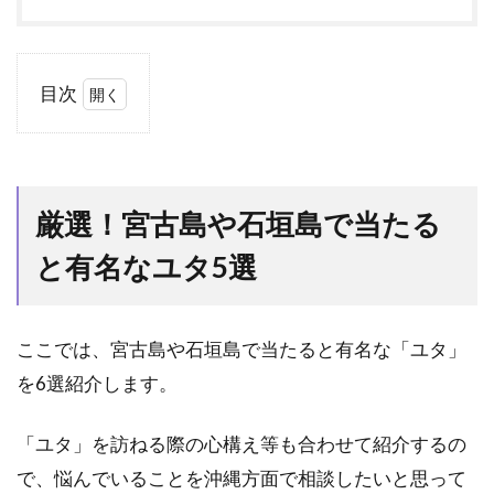
目次
1
厳
選！
宮古
厳選！宮古島や石垣島で当たる
島や
石垣
と有名なユタ5選
島で
当た
ると
有名
ここでは、宮古島や石垣島で当たると有名な「ユタ」
なユ
を6選紹介します。
タ5
選
「ユタ」を訪ねる際の心構え等も合わせて紹介するの
1.1
ユタ
で、悩んでいることを沖縄方面で相談したいと思って